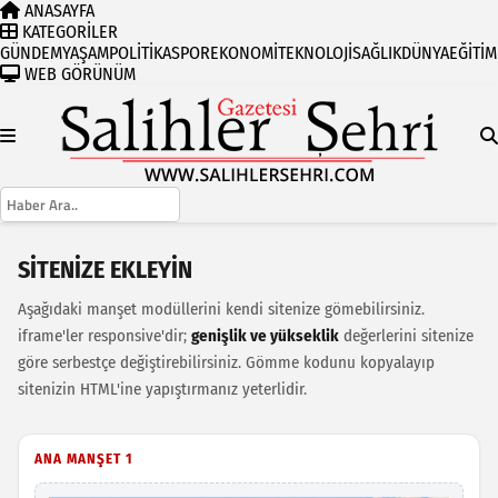
ANASAYFA
KATEGORİLER
GÜNDEM
YAŞAM
POLİTİKA
SPOR
EKONOMİ
TEKNOLOJİ
SAĞLIK
DÜNYA
EĞİTİM
WEB GÖRÜNÜM
SITENIZE EKLEYIN
Aşağıdaki manşet modüllerini kendi sitenize gömebilirsiniz.
iframe'ler responsive'dir;
genişlik ve yükseklik
değerlerini sitenize
göre serbestçe değiştirebilirsiniz. Gömme kodunu kopyalayıp
sitenizin HTML'ine yapıştırmanız yeterlidir.
ANA MANŞET 1