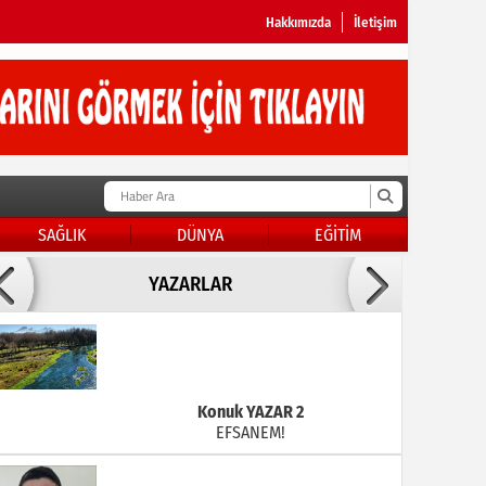
Hakkımızda
İletişim
SAĞLIK
DÜNYA
EĞİTİM
Doç Dr.İbrahim BAYKAN
YAZARLAR
KADER DİYEMEZSİN SEN KENDİN ETTİN
Konuk YAZAR 2
EFSANEM!