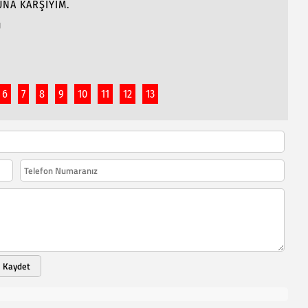
NA KARŞIYIM.
Ü
6
7
8
9
10
11
12
13
Kaydet