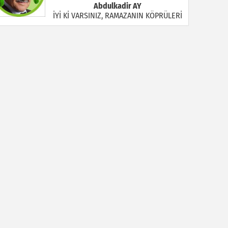
Abdulkadir AY
İYİ Kİ VARSINIZ, RAMAZANIN KÖPRÜLERİ
Halil MANUŞ
“BİR HIYAR ARANIYOR”
Mahmut Çiçekdağı
Müslüman Nasıl Olmalı
Yavuz Bayram Çalışkan
RAHMAN VE RAHİM OLAN ALLAH