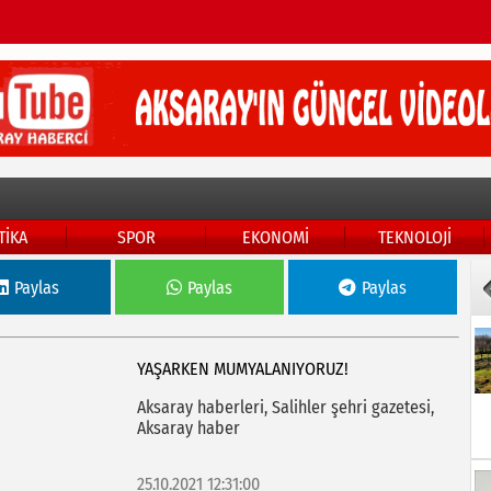
TİKA
SPOR
EKONOMİ
TEKNOLOJİ
Paylas
Paylas
Paylas
YAŞARKEN MUMYALANIYORUZ!
Aksaray haberleri, Salihler şehri gazetesi,
Aksaray haber
25.10.2021 12:31:00