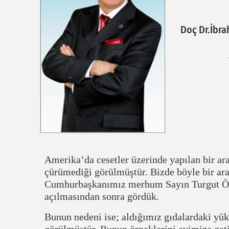
Doç Dr.İbr
Amerika’da cesetler üzerinde yapılan bir ara
çürümediği görülmüştür. Bizde böyle bir ar
Cumhurbaşkanımız merhum Sayın Turgut Öza
açılmasından sonra gördük.
Bunun nedeni ise; aldığımız gıdalardaki yü
görülmüştür. Bunun örneklerini evimize geti