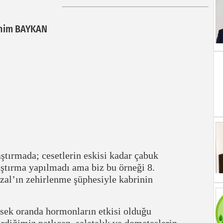
ahim BAYKAN
ştırmada; cesetlerin eskisi kadar çabuk
aştırma yapılmadı ama biz bu örneği 8.
l’ın zehirlenme şüphesiyle kabrinin
ksek oranda hormonların etkisi olduğu
rdiğimiz patlıcan, salatalık ve domateslerin