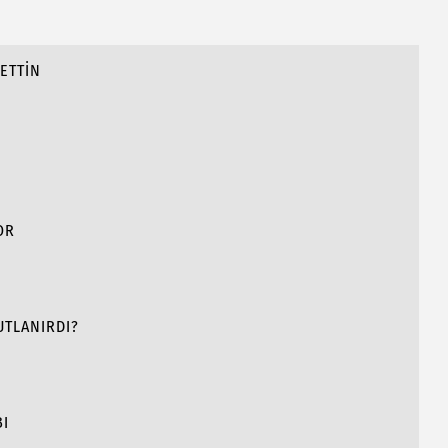
ETTİN
OR
UTLANIRDI?
BI