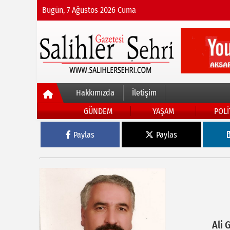
Bugün, 7 Ağustos 2026 Cuma
Hakkımızda
İletişim
GÜNDEM
YAŞAM
POLİ
Paylas
Paylas
Ali 