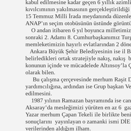
kabul edilmesine kadar geçen 6 yıllık azimli
kıvılcımının yakılmasının gerçekleştirildi
15 Temmuz Milli İrada meydanında düzenlen
ANAP’ın seçim otobüsünün üstünde görüntü
O andan itibaren 6 yıl boyunca milletimi
sonraki 2. Adamı 8. Cumhurbaşkanımız Turgu
memleketimizin hayırlı evlatlarından 2 dön
Ankara Büyük Şehir Belediyesinin ise il B
belirledikleri ortak stratejiyle nakış, nakış
konunun içinde ve mücadelede Altınsoy’la Ça
olarak bilen.
Bu çalışma çerçevesinde merhum Raşit Da
yardımcılığına, ardından ise Grup başkan Ve
edilmesini.
1987 yılının Ramazan bayramında ise can 
Aksaray’da mesleğimizi yürüten en az 6 gaz
Yazar merhum Çapan Tekeli ile birlikte be
sonuçlarını yayınlayan o zamanki ismi D
verilerinden aldığım ilham.