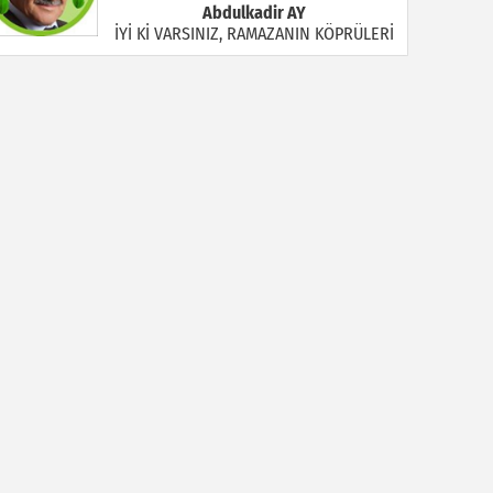
Abdulkadir AY
İYİ Kİ VARSINIZ, RAMAZANIN KÖPRÜLERİ
Halil MANUŞ
“BİR HIYAR ARANIYOR”
Mahmut Çiçekdağı
Müslüman Nasıl Olmalı
Yavuz Bayram Çalışkan
RAHMAN VE RAHİM OLAN ALLAH