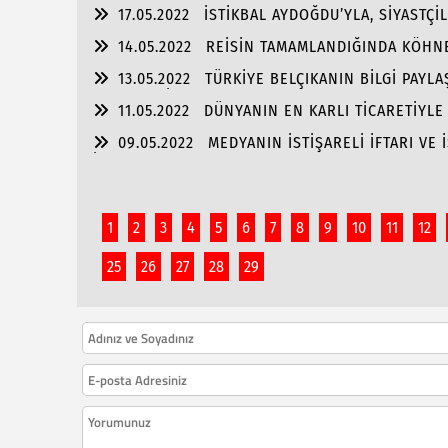
GENÇLİK!!!
17.05.2022
İSTİKBAL AYDOĞDU’YLA, SİYASTÇİ
ALMASINDA!!!
14.05.2022
REİSİN TAMAMLANDIĞINDA KÖHNE
13.05.2022
TÜRKİYE BELÇIKANIN BİLGİ PAYLA
ENGELLESİN!!!
11.05.2022
DÜNYANIN EN KARLI TİCARETİYL
09.05.2022
MEDYANIN İSTİŞARELİ İFTARI VE 
İŞ BAŞARISI!!
1
2
3
4
5
6
7
8
9
10
11
12
25
26
27
28
29