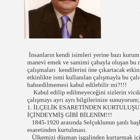
İnsanların kendi isimleri yerine bazı kurum 
manevi emek ve samimi çabayla oluşan bu n
çalışmaları kendilerini öne çıkartacak etkin
etkinlikte ismi kullanılan çalışmayla bu ça
bahsedilmemesi kabul edilebilir mi?!!!
Kabul edilip edilmeyeceğini sizlerin vicda
çalışmayı ayrı ayrı bilgilerinize sunuyorum;
1. İLÇELİK ESARETİNDEN KURTULUŞ
İÇİNDEYMİŞ GİBİ BİLENİM!!!
1845-1920 arasında Selçuklunun şanlı başken
esaretinden kurtulması.
Ülkemizi düşman işgalinden kurtarmak iç