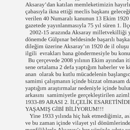
Aksaray’dan katılan memleketimizin hayırl
çabasıyla ikna ettiği meclis başkanı gelece
verilen 40 Numaralı kanunun 13 Ekim 1920 
gazetede yayınlanmasıyla 75 yıl süren 1. İlç
2002-15 arazında Aksaray milletvekilliği 
dönemde Gülpınar beldesinde başarılı başkan
dileğim üzerine Aksaray’ın 1920 de il oluşu 
ilgili evrakları bana göndermesiyle bu konu
Bu çerçevede 2008 yılının Ekim ayından iti
sene ortalama 2 defa yaptığım haberler ve kö
anan olarak bu kutlu mücadelenin başlangıc
samimi çalışmanın içinde bizzat olmasam da
yaptığım araştırmalar nedeniyle içinde bulu
arkasını samimiyetle gerçekleştirilen aziml
1933-89 ARASI 2. İLÇELİK ESARETİNİ
YAŞAMIŞ GİBİ BİLİYORUM!!!
Yine 1933 yılında hiç hak etmediğimiz, asl
ve bu zaman içinde vilayet yıl dönümlerinde
menfiliklerle Aksaray’ı her yönüyle adeta 