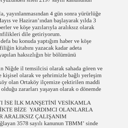
a, yayınlanmasından 4 gün sonra yürürlüğe
Mayıs ve Haziran’ından başlayarak yılda 3
ler ve köşe yazılarıyla aralıksız olarak
ilikleri dile getiriyorum.
3 defa bu konuda yaptığım haber ve köşe
filiğin kitabını yazacak kadar adeta
yapılan haksızlığın bir bölümünü
 Niğde il temsilcisi olarak sahada gören ve
 kişisel olarak ve şehrimizle bağlı yerleşim
 köy olan Ortaköy ilçemize çektirilen maddi
 olduğu zararları yaşayan olarak o dönemde
I İSE İLK MANŞETİNİ VESİKAMLA
LİKTE BİZE YARDIMCI OLANLARLA
R ARALIKSIZ ÇALIŞANIM
ağlayan 3578 sayılı kanunun TBMM’ sinde