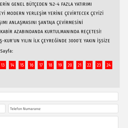
LERİN GENEL BÜTÇEDEN %2-4 FAZLA YATIRIMI
Yİ MODERN YERLEŞİM YERİNE ÇEVİRTECEK ÇEYİZİ
ŞIMI ANLAŞMASINI ŞANTAJA ÇEVİRMESİNİ
E KABİR AZABINDANDA KURTULMANINDA REÇETESİ!
İŞ-KUR’UN YILIN İLK ÇEYREĞİNDE 3000’E YAKIN İŞSİZE
Sayfa:
13
14
15
16
17
18
19
20
21
22
23
24