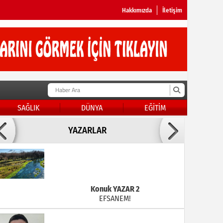
Hakkımızda
İletişim
SAĞLIK
DÜNYA
EĞİTİM
Doç Dr.İbrahim BAYKAN
YAZARLAR
KADER DİYEMEZSİN SEN KENDİN ETTİN
Konuk YAZAR 2
EFSANEM!