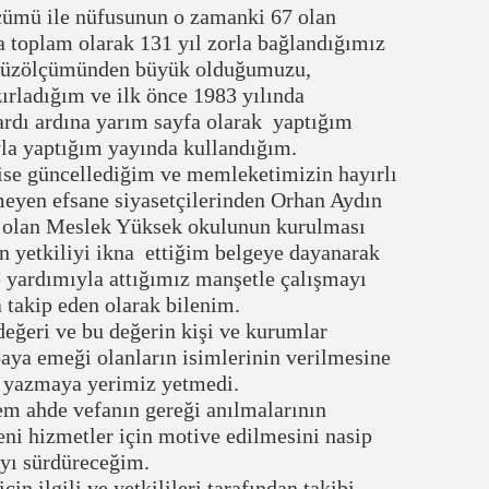
ümü ile nüfusunun o zamanki 67 olan
a toplam olarak 131 yıl zorla bağlandığımız
in yüzölçümünden büyük olduğumuzu,
rladığım ve ilk önce 1983 yılında
rdı ardına yarım sayfa olarak yaptığım
yla yaptığım yayında kullandığım.
se güncellediğim ve memleketimizin hayırlı
meyen efsane siyasetçilerinden Orhan Aydın
i olan Meslek Yüksek okulunun kurulması
n yetkiliyi ikna ettiğim belgeye dayanarak
yardımıyla attığımız manşetle çalışmayı
 takip eden olarak bilenim.
eğeri ve bu değerin kişi ve kurumlar
baya emeği olanların isimlerinin verilmesine
 yazmaya yerimiz yetmedi.
m ahde vefanın gereği anılmalarının
eni hizmetler için motive edilmesini nasip
yı sürdüreceğim.
n ilgili ve yetkilileri tarafından takibi