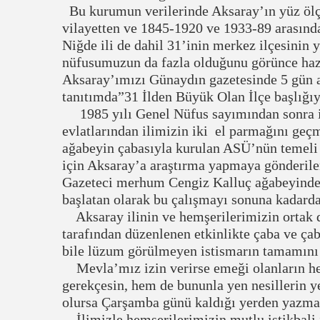
Bu kurumun verilerinde Aksaray’ın yüz ölç
vilayetten ve 1845-1920 ve 1933-89 arasınd
Niğde ili de dahil 31’inin merkez ilçesin
nüfusumuzun da fazla olduğunu görünce hazı
Aksaray’ımızı Günaydın gazetesinde 5 gün a
tanıtımda”31 İlden Büyük Olan İlçe başlığı
1985 yılı Genel Nüfus sayımından sonra i
evlatlarından ilimizin iki el parmağını geç
ağabeyin çabasıyla kurulan ASÜ’nün temel
için Aksaray’a araştırma yapmaya gönderile
Gazeteci merhum Cengiz Kalluç ağabeyinde 
başlatan olarak bu çalışmayı sonuna kadarda
Aksaray ilinin ve hemşerilerimizin ortak d
tarafından düzenlenen etkinlikte çaba ve ça
bile lüzum görülmeyen istismarın tamamını
Mevla’mız izin verirse emeği olanların he
gerekçesin, hem de bununla yen nesillerin y
olursa Çarşamba günü kaldığı yerden yazma
İlimizle hemşerilerimizin mutlu istikbali içi