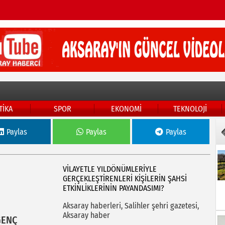
TİKA
SPOR
EKONOMİ
TEKNOLOJİ
Paylas
Paylas
Paylas
VİLAYETLE YILDÖNÜMLERİYLE
GERÇEKLEŞTİRENLERİ KİŞİLERİN ŞAHSİ
ETKİNLİKLERİNİN PAYANDASIMI?
Aksaray haberleri, Salihler şehri gazetesi,
Aksaray haber
GENÇ