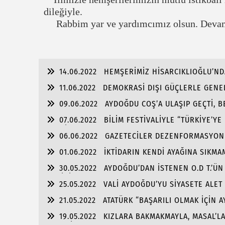
dileğiyle.
Rabbim yar ve yardımcımız olsun. Devam
14.06.2022
HEMŞERİMİZ HİSARCIKLIOĞLU’ND
11.06.2022
DEMOKRASİ DIŞI GÜÇLERLE GENEL
ŞAMMAS!”
09.06.2022
AYDOĞDU COŞ’A ULAŞIP GEÇTİ, 
ULAŞMASI!
07.06.2022
BİLİM FESTİVALİYLE “TÜRKİYE’YE
FABRİKA!!
06.06.2022
GAZETECİLER DEZENFORMASYONU 
01.06.2022
İKTİDARIN KENDİ AYAĞINA SIKM
TUTULMASINDA!!!
30.05.2022
AYDOĞDU’DAN İSTENEN O.D T.’ÜN
SAHİBİZ!
25.05.2022
VALİ AYDOĞDU’YU SİYASETE ALET
21.05.2022
ATATÜRK “BAŞARILI OLMAK İÇİN 
OLMALI”
19.05.2022
KIZLARA BAKMAKMAYLA, MASAL’L