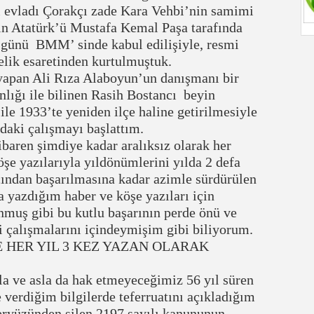
ı evladı Çorakçı zade Kara Vehbi’nin samimi
ğin Atatürk’ü Mustafa Kemal Paşa tarafında
günü BMM’ sinde kabul edilişiyle, resmi
elik esaretinden kurtulmuştuk.
yapan Ali Rıza Alaboyun’un danışmanı bir
lığı ile bilinen Rasih Bostancı beyin
ile 1933’te yeniden ilçe haline getirilmesiyle
daki çalışmayı başlattım.
baren şimdiye kadar aralıksız olarak her
şe yazılarıyla yıldönümlerini yılda 2 defa
ından başarılmasına kadar azimle sürdürülen
 yazdığım haber ve köşe yazıları için
nmuş gibi bu kutlu başarının perde önü ve
i çalışmalarını içindeymişim gibi biliyorum.
DE HER YIL 3 KEZ YAZAN OLARAK
a ve asla da hak etmeyeceğimiz 56 yıl süren
 verdiğim bilgilerde teferruatını açıkladığım
yeryüzünden silen 2197 sayılı kanununun