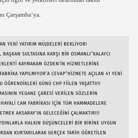
ı Çarşamba’ya.
AN YENİ YATIRIM MÜJDELERİ BEKLİYOR!
 BAŞKAN SULTASINA KARŞI BİR OSMANLI”KALAYCI
BEKLENTİ KAYMAKAM ÖZDEN’İN HİZMETLERİNE
 FABRİKA YAPILMIYOR’A CEVAP”HİZMETE AÇILAN 41 YENİ
ÖĞRENDİKLERİ GÜNÜ CHP FİİLEN YAŞATTI!!!
AMASININ YEGANE ÇARESİ VERİLEN SÖZLERİN
 HAYALİ CAM FABRİKASI İÇİN TÜM HAMMADELERE
 ETMEK AKSARAY’IN GELECEĞİNİ ÇALMAKTIR!!!
AYDINLARLA HALKIN DÜŞÜNCELERİ BİR BİRİNE UYGUN
ARDAN KURTARILARAK GERÇEK TARİH ÖĞRETİLEN