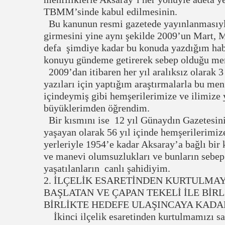
TBMM’sinde kabul edilmesinin.
Bu kanunun resmi gazetede yayınlanmasıyl
girmesini yine aynı şekilde 2009’un Mart, 
defa şimdiye kadar bu konuda yazdığım haber
konuyu gündeme getirerek sebep olduğu menf
2009’dan itibaren her yıl aralıksız olarak 
yazıları için yaptığım araştırmalarla bu men
içindeymiş gibi hemşerilerimize ve ilimize 
büyüklerimden öğrendim.
Bir kısmını ise 12 yıl Günaydın Gazetesinin
yaşayan olarak 56 yıl içinde hemşerilerimize
yerleriyle 1954’e kadar Aksaray’a bağlı bir
ve manevi olumsuzlukları ve bunların sebep
yaşatılanların canlı şahidiyim.
2. İLÇELİK ESARETİNDEN KURTULMAY
BAŞLATAN VE ÇAPAN TEKELİ İLE BİR
BİRLİKTE HEDEFE ULAŞINCAYA KADA
İkinci ilçelik esaretinden kurtulmamızı s