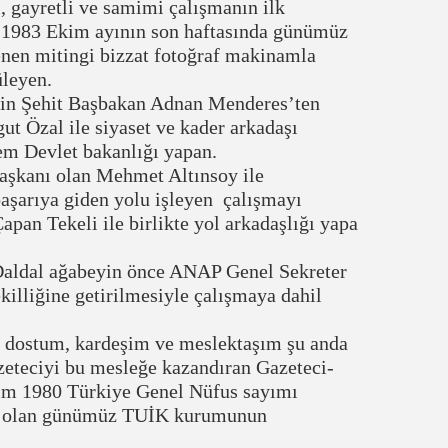
, gayretli ve samimi çalışmanın ilk
ği 1983 Ekim ayının son haftasında günümüz
en mitingi bizzat fotoğraf makinamla
leyen.
zin Şehit Başbakan Adnan Menderes’ten
t Özal ile siyaset ve kader arkadaşı
em Devlet bakanlığı yapan.
aşkanı olan Mehmet Altınsoy ile
 başarıya giden yolu işleyen çalışmayı
pan Tekeli ile birlikte yol arkadaşlığı yapa
ldal ağabeyin önce ANAP Genel Sekreter
killiğine getirilmesiyle çalışmaya dahil
dostum, kardeşim ve meslektaşım şu anda
eteciyi bu mesleğe kazandıran Gazeteci-
nim 1980 Türkiye Genel Nüfus sayımı
İE olan günümüz TUİK kurumunun