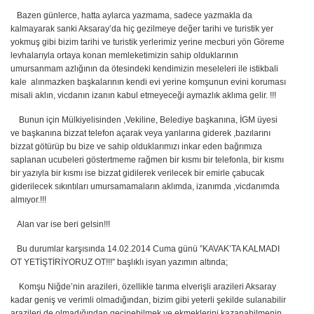
Bazen günlerce, hatta aylarca yazmama, sadece yazmakla da
kalmayarak sanki Aksaray’da hiç gezilmeye değer tarihi ve turistik yer
yokmuş gibi bizim tarihi ve turistik yerlerimiz yerine mecburi yön Göreme
levhalarıyla ortaya konan memleketimizin sahip olduklarının
umursanmam azlığının da ötesindeki kendimizin meseleleri ile istikbali
kale alınmazken başkalarının kendi evi yerine komşunun evini koruması
misali aklın, vicdanın izanın kabul etmeyeceği aymazlık aklıma gelir. !!!
Bunun için Mülkiyelisinden ,Vekiline, Belediye başkanına, İGM üyesi
ve başkanına bizzat telefon açarak veya yanlarına giderek ,bazılarını
bizzat götürüp bu bize ve sahip olduklarımızı inkar eden bağrımıza
saplanan ucubeleri göstertmeme rağmen bir kısmı bir telefonla, bir kısmı
bir yazıyla bir kısmı ise bizzat gidilerek verilecek bir emirle çabucak
giderilecek sıkıntıları umursamamaların aklımda, izanımda ,vicdanımda
almıyor.!!!
Alan var ise beri gelsin!!!
Bu durumlar karşısında 14.02.2014 Cuma günü ”KAVAK’TA KALMADI
OT YETİŞTİRİYORUZ OT!!!” başlıklı isyan yazımın altında;
Komşu Niğde’nin arazileri, özellikle tarıma elverişli arazileri Aksaray
kadar geniş ve verimli olmadığından, bizim gibi yeterli şekilde sulanabilir
arazileri de olmadığından geçinebilmek ve ekmeklerini kazanabilmenin