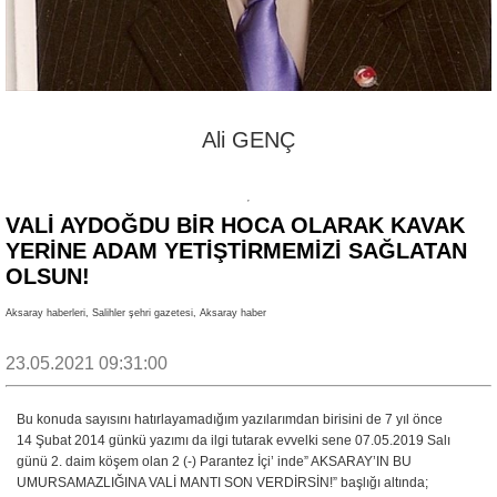
Ali GENÇ
VALİ AYDOĞDU BİR HOCA OLARAK KAVAK
YERİNE ADAM YETİŞTİRMEMİZİ SAĞLATAN
OLSUN!
Aksaray haberleri, Salihler şehri gazetesi, Aksaray haber
23.05.2021 09:31:00
Bu konuda sayısını hatırlayamadığım yazılarımdan birisini de 7 yıl önce
14 Şubat 2014 günkü yazımı da ilgi tutarak evvelki sene 07.05.2019 Salı
günü 2. daim köşem olan 2 (-) Parantez İçi’ inde” AKSARAY’IN BU
UMURSAMAZLIĞINA VALİ MANTI SON VERDİRSİN!” başlığı altında;