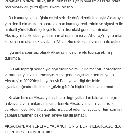
verenlerle birlikte 1987 yılının Ramazan ayının bayram gazetesinden
başlayarak oluşturduğumuz kamuoyuyla.
Bu kamuoyu desteğinin en iyi şekilde değerlendirilmesiyle Aksaray’ın
yeniden il olmasından sonra atanan kamu görevlilerinin ve siyasiler ile
mahalli yöneticilerin çok çok istisna dışındaki geneli tarafından
Aksaray’ın hakkı olan yatırımların alınamaması ve Aksaray’ı il yapanlara
karşı alınan olumsuz tavırlarla ”Vefasızlığın destanı” yazılır hale gelindi.
Şu anda abartısız olarak Aksaray’ın üstüne ölü toprağı ekilmiş
durumda.
Bu ölü toprağı nedeniyle siyasilerin ve mülki ile mahalli idarecilerin
vurdum duymazlığı nedeniyle 2007 genel seçimlerinden bu yana
Aksaray’ın 2002’den bu yana Ak Parti ye verdiği destekle
kıyaslandığında elle tutulur ,gözle görülür hiçbir hizmet alınamadı.
Bırakın hizmeti Aksaray’ın sahip olduğu yollardan bile tanıtım için
hakkıyla faydalanılamaması nedeniyle Aksaray’ın tarihi ve turistik
yörelerini özellikle Ihlara vadisini ziyaret eden turist sayısı tüm samimi
çabalara rağmen beklenen seviye ulaştırılamadı.
AKSARAY’DAN YERLİ VE YABANCI TURİSTLERİ YILLARCA ZORLA
GÖREME’YE GÖNDERDİK!!!