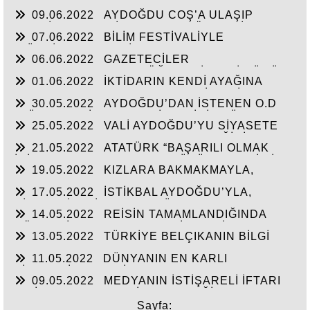
GENEL BAŞKAN SULTASINA KARŞI BİR
09.06.2022
AYDOĞDU COŞ’A ULAŞIP
OSMANLI”KALAYCI ŞAMMAS!”
GEÇTİ, BEKLENTİ KAYMAKAM ÖZDEN’İN
07.06.2022
BİLİM FESTİVALİYLE
HİZMETLERİNE ULAŞMASI!
“TÜRKİYE’YE FABRİKA YAPILMIYOR’A
06.06.2022
GAZETECİLER
CEVAP”HİZMETE AÇILAN 41 YENİ FABRİKA!!
DEZENFORMASYONU ÖĞRENDİKLERİ GÜNÜ
01.06.2022
İKTİDARIN KENDİ AYAĞINA
CHP FİİLEN YAŞATTI!!!
SIKMAMASININ YEGANE ÇARESİ VERİLEN
30.05.2022
AYDOĞDU’DAN İSTENEN O.D
SÖZLERİN TUTULMASINDA!!!
T.’ÜN HAYALİ CAM FABRİKASI İÇİN TÜM
25.05.2022
VALİ AYDOĞDU’YU SİYASETE
HAMMADELERE SAHİBİZ!
ALET ETMEK AKSARAY’IN GELECEĞİNİ
21.05.2022
ATATÜRK “BAŞARILI OLMAK
ÇALMAKTIR!!!
İÇİN AYDINLARLA HALKIN DÜŞÜNCELERİ BİR
19.05.2022
KIZLARA BAKMAKMAYLA,
BİRİNE UYGUN OLMALI”
MASAL’LARDAN KURTARILARAK GERÇEK
17.05.2022
İSTİKBAL AYDOĞDU’YLA,
TARİH ÖĞRETİLEN GENÇLİK!!!
SİYASTÇİLERİN GENEL BÜTÇEDEN %2-4 FAZLA
14.05.2022
REİSİN TAMAMLANDIĞINDA
YATIRIMI ALMASINDA!!!
KÖHNEYİ MODERN YERLEŞİM YERİNE
13.05.2022
TÜRKİYE BELÇIKANIN BİLGİ
ÇEVİRTECEK ÇEYİZİ
PAYLAŞIMI ANLAŞMASINI ŞANTAJA
11.05.2022
DÜNYANIN EN KARLI
ÇEVİRMESİNİ ENGELLESİN!!!
TİCARETİYLE KABİR AZABINDANDA
09.05.2022
MEDYANIN İSTİŞARELİ İFTARI
KURTULMANINDA REÇETESİ!
VE İŞ-KUR’UN YILIN İLK ÇEYREĞİNDE 3000’E
YAKIN İŞSİZE İŞ BAŞARISI!!
Sayfa: