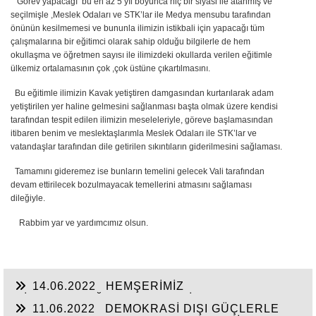
Görev yapacağı bu en az 5 yıl boyunca hiç bir siyasi ile atanmış ve
seçilmişle ,Meslek Odaları ve STK’lar ile Medya mensubu tarafından
önünün kesilmemesi ve bununla ilimizin istikbali için yapacağı tüm
çalışmalarına bir eğitimci olarak sahip olduğu bilgilerle de hem
okullaşma ve öğretmen sayısı ile ilimizdeki okullarda verilen eğitimle
ülkemiz ortalamasının çok ,çok üstüne çıkartılmasını.
Bu eğitimle ilimizin Kavak yetiştiren damgasından kurtarılarak adam
yetiştirilen yer haline gelmesini sağlanması başta olmak üzere kendisi
tarafından tespit edilen ilimizin meseleleriyle, göreve başlamasından
itibaren benim ve meslektaşlarımla Meslek Odaları ile STK’lar ve
vatandaşlar tarafından dile getirilen sıkıntıların giderilmesini sağlaması.
Tamamını gideremez ise bunların temelini gelecek Vali tarafından
devam ettirilecek bozulmayacak temellerini atmasını sağlaması
dileğiyle.
Rabbim yar ve yardımcımız olsun.
14.06.2022
HEMŞERİMİZ
HİSARCIKLIOĞLU’NDAN YENİ YATIRIM
11.06.2022
DEMOKRASİ DIŞI GÜÇLERLE
MÜJDELERİ BEKLİYOR!