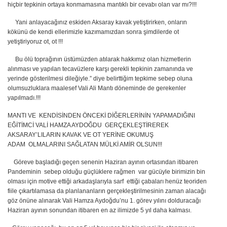
hiçbir tepkinin ortaya konmamasına mantıklı bir cevabı olan var mı?!!!
Yani anlayacağınız eskiden Aksaray kavak yetiştirirken, onların
kökünü de kendi ellerimizle kazımamızdan sonra şimdilerde ot
yetiştiriyoruz ot, ot !!!
Bu ölü toprağının üstümüzden atılarak hakkımız olan hizmetlerin
alınması ve yapılan tecavüzlere karşı gerekli tepkinin zamanında ve
yerinde gösterilmesi dileğiyle.” diye belirttiğim tepkime sebep oluna
olumsuzluklara maalesef Vali Ali Mantı döneminde de gerekenler
yapılmadı.!!!
MANTI VE KENDİSİNDEN ÖNCEKİ DİĞERLERİNİN YAPAMADIĞINI
EĞİTİMCİ VALİ HAMZA AYDOĞDU GERÇEKLEŞTİREREK
AKSARAY’LILARIN KAVAK VE OT YERİNE OKUMUŞ
ADAM OLMALARINI SAĞLATAN MÜLKİ AMİR OLSUN!!!
Göreve başladığı geçen senenin Haziran ayının ortasından itibaren
Pandeminin sebep olduğu güçlüklere rağmen var gücüyle birimizin bin
olması için motive ettiği arkadaşlarıyla sarf ettiği çabaları henüz teoriden
fiile çıkartılamasa da planlananların gerçekleştirilmesinin zaman alacağı
göz önüne alınarak Vali Hamza Aydoğdu’nu 1. görev yılını dolduracağı
Haziran ayının sonundan itibaren en az ilimizde 5 yıl daha kalması.