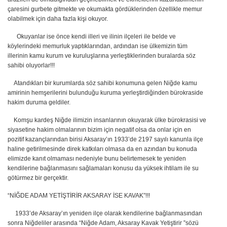
çaresini gurbete gitmekte ve okumakta gördüklerinden özellikle memur
olabilmek için daha fazla kişi okuyor.
Okuyanlar ise önce kendi illeri ve ilinin ilçeleri ile belde ve
köylerindeki memurluk yaptıklarından, ardından ise ülkemizin tüm
illerinin kamu kurum ve kuruluşlarına yerleştiklerinden buralarda söz
sahibi oluyorlar!!!
Atandıkları bir kurumlarda söz sahibi konumuna gelen Niğde kamu
amirinin hemşerilerini bulunduğu kuruma yerleştirdiğinden bürokraside
hakim duruma geldiler.
Komşu kardeş Niğde ilimizin insanlarının okuyarak ülke bürokrasisi ve
siyasetine hakim olmalarının bizim için negatif olsa da onlar için en
pozitif kazançlarından birisi Aksaray’ın 1933’de 2197 sayılı kanunla ilçe
haline getirilmesinde direk katkıları olmasa da en azından bu konuda
elimizde kanıt olmaması nedeniyle bunu belirtemesek te yeniden
kendilerine bağlanmasını sağlamaları konusu da yüksek ihtilam ile su
götürmez bir gerçektir.
“NİĞDE ADAM YETİŞTİRİR AKSARAY İSE KAVAK”!!!
1933’de Aksaray’ın yeniden ilçe olarak kendilerine bağlanmasından
sonra Niğdeliler arasında “Niğde Adam, Aksaray Kavak Yetiştirir ”sözü