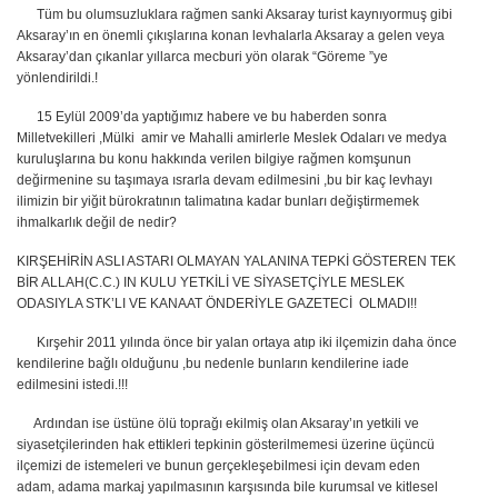
Tüm bu olumsuzluklara rağmen sanki Aksaray turist kaynıyormuş gibi
Aksaray’ın en önemli çıkışlarına konan levhalarla Aksaray a gelen veya
Aksaray’dan çıkanlar yıllarca mecburi yön olarak “Göreme ”ye
yönlendirildi.!
15 Eylül 2009’da yaptığımız habere ve bu haberden sonra
Milletvekilleri ,Mülki amir ve Mahalli amirlerle Meslek Odaları ve medya
kuruluşlarına bu konu hakkında verilen bilgiye rağmen komşunun
değirmenine su taşımaya ısrarla devam edilmesini ,bu bir kaç levhayı
ilimizin bir yiğit bürokratının talimatına kadar bunları değiştirmemek
ihmalkarlık değil de nedir?
KIRŞEHİRİN ASLI ASTARI OLMAYAN YALANINA TEPKİ GÖSTEREN TEK
BİR ALLAH(C.C.) IN KULU YETKİLİ VE SİYASETÇİYLE MESLEK
ODASIYLA STK’LI VE KANAAT ÖNDERİYLE GAZETECİ OLMADI!!
Kırşehir 2011 yılında önce bir yalan ortaya atıp iki ilçemizin daha önce
kendilerine bağlı olduğunu ,bu nedenle bunların kendilerine iade
edilmesini istedi.!!!
Ardından ise üstüne ölü toprağı ekilmiş olan Aksaray’ın yetkili ve
siyasetçilerinden hak ettikleri tepkinin gösterilmemesi üzerine üçüncü
ilçemizi de istemeleri ve bunun gerçekleşebilmesi için devam eden
adam, adama markaj yapılmasının karşısında bile kurumsal ve kitlesel