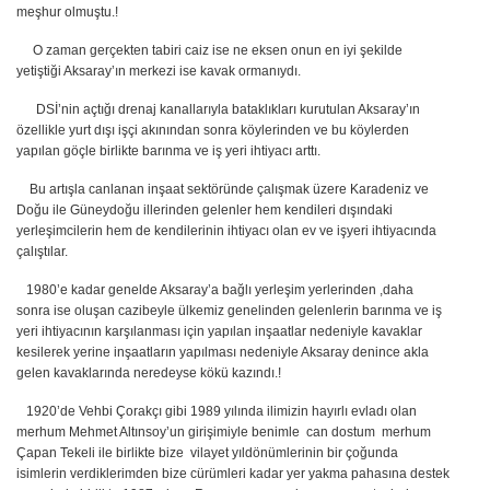
meşhur olmuştu.!
O zaman gerçekten tabiri caiz ise ne eksen onun en iyi şekilde
yetiştiği Aksaray’ın merkezi ise kavak ormanıydı.
DSİ’nin açtığı drenaj kanallarıyla bataklıkları kurutulan Aksaray’ın
özellikle yurt dışı işçi akınından sonra köylerinden ve bu köylerden
yapılan göçle birlikte barınma ve iş yeri ihtiyacı arttı.
Bu artışla canlanan inşaat sektöründe çalışmak üzere Karadeniz ve
Doğu ile Güneydoğu illerinden gelenler hem kendileri dışındaki
yerleşimcilerin hem de kendilerinin ihtiyacı olan ev ve işyeri ihtiyacında
çalıştılar.
1980’e kadar genelde Aksaray’a bağlı yerleşim yerlerinden ,daha
sonra ise oluşan cazibeyle ülkemiz genelinden gelenlerin barınma ve iş
yeri ihtiyacının karşılanması için yapılan inşaatlar nedeniyle kavaklar
kesilerek yerine inşaatların yapılması nedeniyle Aksaray denince akla
gelen kavaklarında neredeyse kökü kazındı.!
1920’de Vehbi Çorakçı gibi 1989 yılında ilimizin hayırlı evladı olan
merhum Mehmet Altınsoy’un girişimiyle benimle can dostum merhum
Çapan Tekeli ile birlikte bize vilayet yıldönümlerinin bir çoğunda
isimlerin verdiklerimden bize cürümleri kadar yer yakma pahasına destek