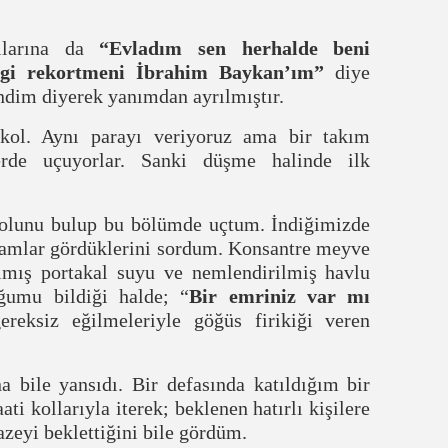
rılarına da
“Evladım sen herhalde
beni
rgi rekortmeni İbrahim
Baykan’ım”
diye
endim diyerek yanımdan ayrılmıştır.
okol. Aynı parayı veriyoruz ama bir takım
rde uçuyorlar. Sanki düşme halinde ilk
yolunu bulup bu bölümde uçtum. İndiğimizde
kramlar gördüklerini sordum. Konsantre meyve
ılmış portakal suyu ve nemlendirilmiş havlu
ğumu bildiği halde; “
Bir emriniz var mı
eksiz eğilmeleriyle göğüs firikiği veren
a bile yansıdı. Bir defasında katıldığım bir
i kollarıyla iterek; beklenen hatırlı kişilere
azeyi beklettiğini bile gördüm.