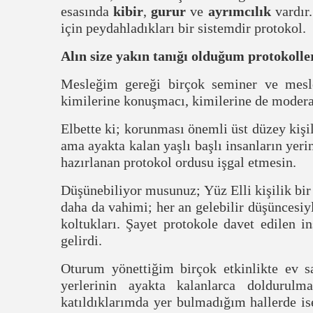
esasında
kibir
,
gurur
ve
ayrımcılık
vardır.
için peydahladıkları bir sistemdir protokol.
Alın size yakın tanığı olduğum protokolle
Mesleğim gereği birçok seminer ve mesle
kimilerine konuşmacı, kimilerine de modera
Elbette ki; korunması önemli üst düzey kişi
ama ayakta kalan yaşlı başlı insanların yer
hazırlanan protokol ordusu işgal etmesin.
Düşünebiliyor musunuz; Yüz Elli kişilik bir 
daha da vahimi; her an gelebilir düşüncesi
koltukları. Şayet protokole davet edilen i
gelirdi.
Oturum yönettiğim birçok etkinlikte ev s
yerlerinin ayakta kalanlarca doldurul
katıldıklarımda yer bulmadığım hallerde is