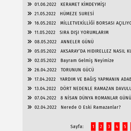
01.06.2022
KERAMET KİMDEYMİŞ!
21.05.2022
HÜMEZE SURESİ
16.05.2022
MİLLETVEKİLLİĞİ BORSASI AÇILIY
11.05.2022
SIRA DIŞI YORUMLARIM
08.05.2022
ANNELER GÜNÜ
05.05.2022
AKSARAY’DA HIDIRELLEZ NASIL K
02.05.2022
Bayram Gelmiş Neyimize
26.04.2022
TORUNUN GÜCÜ
17.04.2022
YARDIM VE BAĞIŞ YAPMANIN ADA
13.04.2022
DÖRT NEDENLE RAMAZAN DAVULU
07.04.2022
8 NİSAN DÜNYA ROMANLAR GÜN
02.04.2022
Nerede O Eski Ramazanlar?
Sayfa:
1
2
3
4
5