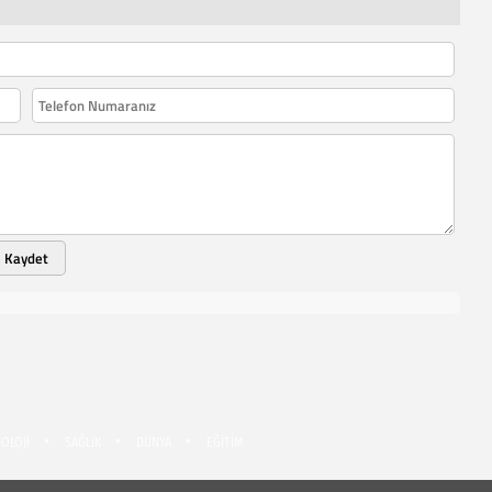
Kaydet
OLOJİ
SAĞLIK
DÜNYA
EĞİTİM