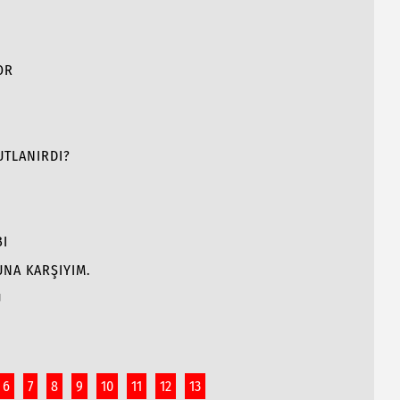
OR
UTLANIRDI?
BI
NA KARŞIYIM.
Ü
6
7
8
9
10
11
12
13