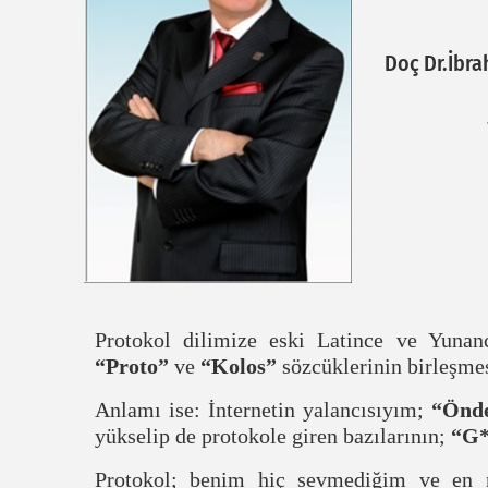
Doç Dr.İbr
Protokol dilimize eski Latince ve Yuna
“Proto”
ve
“Kolos”
sözcüklerinin birleşme
Anlamı ise: İnternetin yalancısıyım;
“Önde
yükselip de protokole giren bazılarının;
“G*
Protokol; benim hiç sevmediğim ve en n