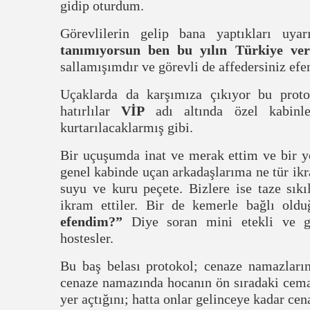
gidip oturdum.
Görevlilerin
gelip
bana yaptıkları uya
tanımıyorsun ben bu yılın Türkiye ve
sallamışımdır ve görevli de affedersiniz ef
Uçaklarda da karşımıza çıkıyor bu prot
hatırlılar
VİP
adı altında özel kabinle
kurtarılacaklarmış gibi.
Bir uçuşumda inat ve merak ettim ve bir 
genel kabinde uçan arkadaşlarıma ne tür i
suyu ve kuru peçete. Bizlere ise taze sık
ikram ettiler. Bir de kemerle bağlı oldu
efendim?”
Diye soran mini etekli ve ger
hostesler.
Bu baş belası protokol; cenaze namazların
cenaze namazında hocanın ön sıradaki cemaat
yer açtığını; hatta onlar gelinceye kadar cen