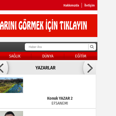
Hakkımızda
İletişim
SAĞLIK
DÜNYA
EĞİTİM
Doç Dr.İbrahim BAYKAN
YAZARLAR
KADER DİYEMEZSİN SEN KENDİN ETTİN
Konuk YAZAR 2
EFSANEM!