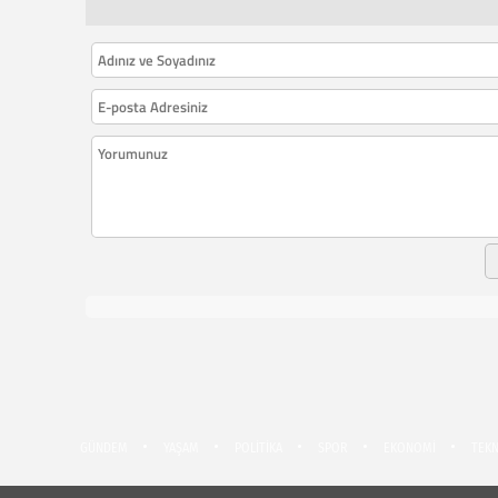
GÜNDEM
YAŞAM
POLİTİKA
SPOR
EKONOMİ
TEKN