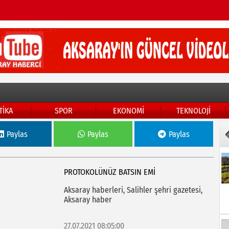
TİKA
SPOR
EKONOMİ
TEKNOLOJİ
Paylas
Paylas
Paylas
PROTOKOLÜNÜZ BATSIN EMI
Aksaray haberleri, Salihler şehri gazetesi,
Aksaray haber
27.07.2021 08:05:00