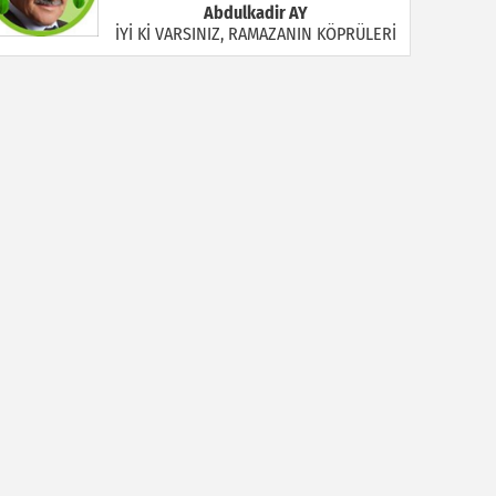
Abdulkadir AY
İYİ Kİ VARSINIZ, RAMAZANIN KÖPRÜLERİ
Halil MANUŞ
“BİR HIYAR ARANIYOR”
Mahmut Çiçekdağı
Müslüman Nasıl Olmalı
Yavuz Bayram Çalışkan
RAHMAN VE RAHİM OLAN ALLAH