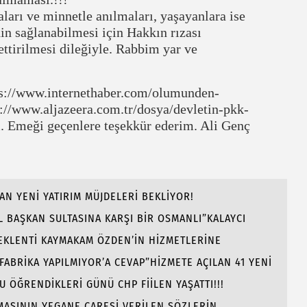
ları ve minnetle anılmaları, yaşayanlara ise
in sağlanabilmesi için Hakkın rızası
ttirilmesi dileğiyle. Rabbim yar ve
ps://www.internethaber.com/olumunden-
://www.aljazeera.com.tr/dosya/devletin-pkk-
. Emeği geçenlere teşekkür ederim. Ali Genç
AN YENİ YATIRIM MÜJDELERİ BEKLİYOR!
 BAŞKAN SULTASINA KARŞI BİR OSMANLI”KALAYCI
BEKLENTİ KAYMAKAM ÖZDEN’İN HİZMETLERİNE
 FABRİKA YAPILMIYOR’A CEVAP”HİZMETE AÇILAN 41 YENİ
ÖĞRENDİKLERİ GÜNÜ CHP FİİLEN YAŞATTI!!!
AMASININ YEGANE ÇARESİ VERİLEN SÖZLERİN