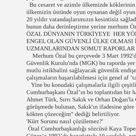
Bu cesaret ve azimle ülkemizde köklerinin k
ülkemizin üstünde oyun oynanan değil oyun 
20 yıldır vatandaşlarımızın kesintisiz sağla
bunun daha derinleştirme yerine merhum Öz
ÖZAL DÜNYANIN TÜRKİYEYE HER YÖ
ENGEL OLAN GÜVENLİ ÜLKE OLMASI İ
UZMANLARINDAN SOMUT RAPORLAR A
Merhum Özal bu çerçevede 3 Mart 1992'de '
Güvenlik Kurulu'nda (MGK) bu raporda yer a
mutlu istikbalini sağlayacak güvenlik endiş
çalışmaların başarılabilmesi için genel af ’t
Yine bu konudaki çalışmalarla ilgili çeşitli
Cumhurbaşkanı Özal’ın bu toplantıdan bir ha
Ahmet Türk, Sırrı Sakık ve Orhan Doğan'la
görüşmede bulunan, Sakık'ın ifadesine göre
kökten çözeceğim" dediği belirtiliyor.
'Kürt Sorunu nasıl çözülemez?'
Özal Cumhurbaşkanlığı sözcüsü Kaya Toper
Güner’e 1992’de hazırlattığı 10 sayfalık rap