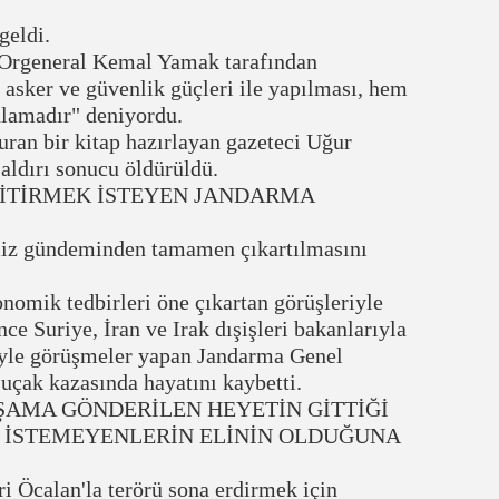
geldi.
Orgeneral Kemal Yamak tarafından
asker ve güvenlik güçleri ile yapılması, hem
ulamadır" deniyordu.
ran bir kitap hazırlayan gazeteci Uğur
ldırı sonucu öldürüldü.
BİTİRMEK İSTEYEN JANDARMA
miz gündeminden tamamen çıkartılmasını
omik tedbirleri öne çıkartan görüşleriyle
ce Suriye, İran ve Irak dışişleri bakanlarıyla
iyle görüşmeler yapan Jandarma Genel
 uçak kazasında hayatını kaybetti.
 ŞAMA GÖNDERİLEN HEYETİN GİTTİĞİ
 İSTEMEYENLERİN ELİNİN OLDUĞUNA
 Öcalan'la terörü sona erdirmek için