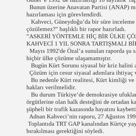
Bunun üzerine Anavatan Partisi (ANAP) mil
hazırlaması için görevlendirdi.
Kahveci, Güneydoğu’da bir süre inceleme y
çözülemez?" başlıklı bir rapor hazırladı.
”ASKERİ YÖNTEMLE HİÇ BİR ÜLKE 
KAHVECİ 1 YIL SONRA TARTIŞMALI Bİ
Mayıs 1992'de Özal’a sunulan raporda şu sa
hiçbir ülke çözüme ulaşamamıştır.
Bugün Kürt Sorunu siyasal bir kriz halini 
Çözüm için cesur siyasal adımlara ihtiyaç v
Bu nedenle Kürt realitesi, Kürt kimliği ve d
hakları verilmelidir.
Bu durum Türkiye’de demokrasiye ufuklar
örgütlerine olan halk desteğini de ortadan ka
şüpheli bir trafik kazasında hayatını kaybett
Adnan Kahveci’nin raporu, 27 Ağustos 1992 
Toplantıda TRT GAP kanalından Kürtçe yayı
bırakılması gerektiğini söyledi.