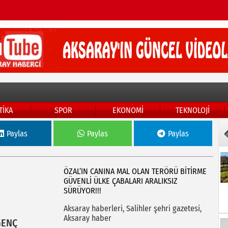
TİKA
SPOR
EKONOMİ
TEKNOLOJİ
Paylas
Paylas
Paylas
ÖZAL’IN CANINA MAL OLAN TERÖRÜ BİTİRME
GÜVENLİ ÜLKE ÇABALARI ARALIKSIZ
SÜRÜYOR!!!
Aksaray haberleri, Salihler şehri gazetesi,
Aksaray haber
GENÇ