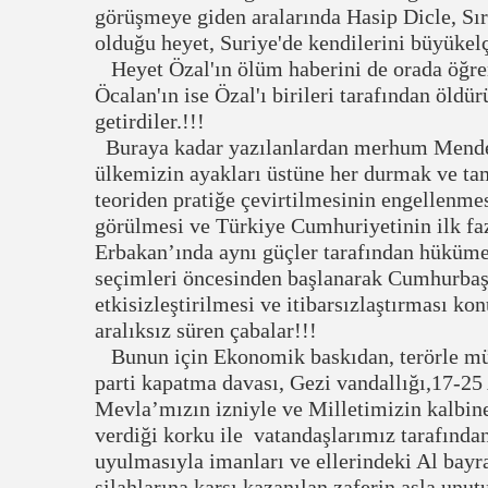
görüşmeye giden aralarında Hasip Dicle, Sır
olduğu heyet, Suriye'de kendilerini büyükelç
Heyet Özal'ın ölüm haberini de orada öğren
Öcalan'ın ise Özal'ı birileri tarafından öld
getirdiler.!!!
Buraya kadar yazılanlardan merhum Mender
ülkemizin ayakları üstüne her durmak ve ta
teoriden pratiğe çevirtilmesinin engellenmes
görülmesi ve Türkiye Cumhuriyetinin ilk fa
Erbakan’ında aynı güçler tarafından hüküme
seçimleri öncesinden başlanarak Cumhurbaş
etkisizleştirilmesi ve itibarsızlaştırması k
aralıksız süren çabalar!!!
Bunun için Ekonomik baskıdan, terörle müca
parti kapatma davası, Gezi vandallığı,17-25 
Mevla’mızın izniyle ve Milletimizin kalbine 
verdiği korku ile vatandaşlarımız tarafınd
uyulmasıyla imanları ve ellerindeki Al bayr
silahlarına karşı kazanılan zaferin asla unu