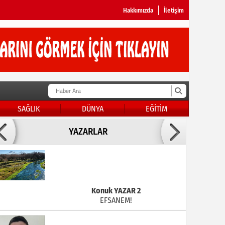
Hakkımızda
İletişim
SAĞLIK
DÜNYA
EĞİTİM
Doç Dr.İbrahim BAYKAN
YAZARLAR
KADER DİYEMEZSİN SEN KENDİN ETTİN
Konuk YAZAR 2
EFSANEM!