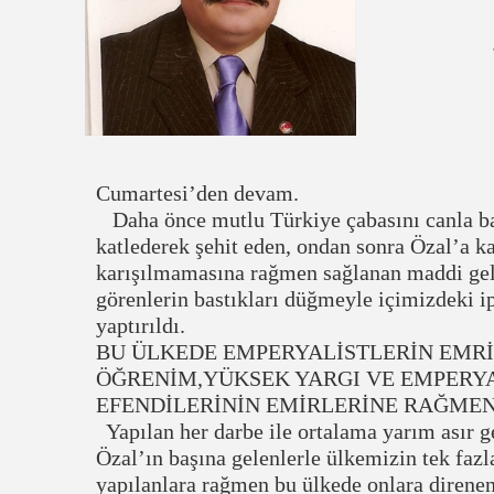
Cumartesi’den devam.
Daha önce mutlu Türkiye çabasını canla ba
katlederek şehit eden, ondan sonra Özal’a ka
karışılmamasına rağmen sağlanan maddi geli
görenlerin bastıkları düğmeyle içimizdeki ip
yaptırıldı.
BU ÜLKEDE EMPERYALİSTLERİN EMR
ÖĞRENİM,YÜKSEK YARGI VE EMPERYA
EFENDİLERİNİN EMİRLERİNE RAĞMEN 
Yapılan her darbe ile ortalama yarım asır 
Özal’ın başına gelenlerle ülkemizin tek fa
yapılanlara rağmen bu ülkede onlara direnen