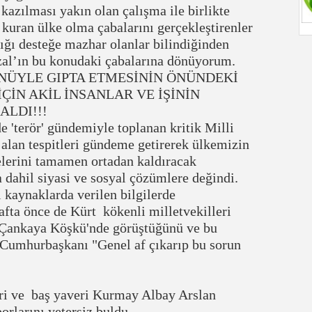
azılması yakın olan çalışma ile birlikte
kuran ülke olma çabalarını gerçekleştirenler
dığı desteğe mazhar olanlar bilindiğinden
al’ın bu konudaki çabalarına dönüyorum.
NÜYLE GIPTA ETMESİNİN ÖNÜNDEKİ
ÇİN AKİL İNSANLAR VE İŞİNİN
LDI!!!
terör' gündemiyle toplanan kritik Milli
lan tespitleri gündeme getirerek ülkemizin
elerini tamamen ortadan kaldıracak
a dahil siyasi ve sosyal çözümlere değindi.
 kaynaklarda verilen bilgilerde
fta önce de Kürt kökenli milletvekilleri
 Çankaya Köşkü'nde görüştüğünü ve bu
 Cumhurbaşkanı "Genel af çıkarıp bu sorun
i ve baş yaveri Kurmay Albay Arslan
orlarını yetersiz buldu.