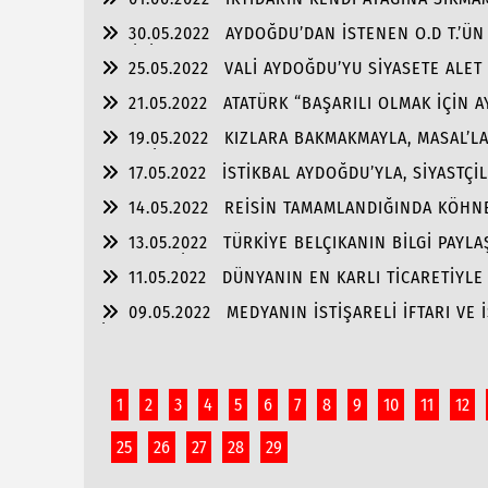
TUTULMASINDA!!!
30.05.2022
AYDOĞDU’DAN İSTENEN O.D T.’ÜN
SAHİBİZ!
25.05.2022
VALİ AYDOĞDU’YU SİYASETE ALET
21.05.2022
ATATÜRK “BAŞARILI OLMAK İÇİN 
OLMALI”
19.05.2022
KIZLARA BAKMAKMAYLA, MASAL’L
GENÇLİK!!!
17.05.2022
İSTİKBAL AYDOĞDU’YLA, SİYASTÇİ
ALMASINDA!!!
14.05.2022
REİSİN TAMAMLANDIĞINDA KÖHNE
13.05.2022
TÜRKİYE BELÇIKANIN BİLGİ PAYLA
ENGELLESİN!!!
11.05.2022
DÜNYANIN EN KARLI TİCARETİYL
09.05.2022
MEDYANIN İSTİŞARELİ İFTARI VE 
İŞ BAŞARISI!!
1
2
3
4
5
6
7
8
9
10
11
12
25
26
27
28
29