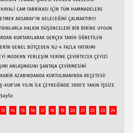
 HAYALİ CAM FABRİKASI İÇİN TÜM HAMMADELERE
 ETMEK AKSARAY’IN GELECEĞİNİ ÇALMAKTIR!!!
AYDINLARLA HALKIN DÜŞÜNCELERİ BİR BİRİNE UYGUN
ARDAN KURTARILARAK GERÇEK TARİH ÖĞRETİLEN
LERİN GENEL BÜTÇEDEN %2-4 FAZLA YATIRIMI
Yİ MODERN YERLEŞİM YERİNE ÇEVİRTECEK ÇEYİZİ
ŞIMI ANLAŞMASINI ŞANTAJA ÇEVİRMESİNİ
E KABİR AZABINDANDA KURTULMANINDA REÇETESİ!
İŞ-KUR’UN YILIN İLK ÇEYREĞİNDE 3000’E YAKIN İŞSİZE
Sayfa:
13
14
15
16
17
18
19
20
21
22
23
24