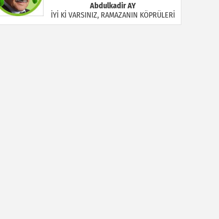
Abdulkadir AY
İYİ Kİ VARSINIZ, RAMAZANIN KÖPRÜLERİ
Halil MANUŞ
“BİR HIYAR ARANIYOR”
Mahmut Çiçekdağı
Müslüman Nasıl Olmalı
Yavuz Bayram Çalışkan
RAHMAN VE RAHİM OLAN ALLAH