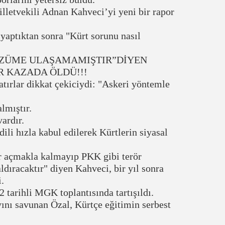
letvekili Adnan Kahveci’yi yeni bir rapor
aptıktan sonra "Kürt sorunu nasıl
ÇÖZÜME ULAŞAMAMIŞTIR”DİYEN
R KAZADA ÖLDÜ!!!
tırlar dikkat çekiciydi: "Askeri yöntemle
almıştır.
ardır.
ili hızla kabul edilerek Kürtlerin siyasal
 açmakla kalmayıp PKK gibi terör
ldıracaktır" diyen Kahveci, bir yıl sonra
i.
tarihli MGK toplantısında tartışıldı.
nı savunan Özal, Kürtçe eğitimin serbest