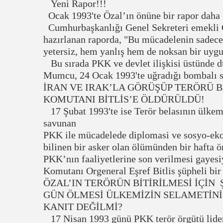
Yeni Rapor!!!
Ocak 1993'te Özal’ın önüne bir rapor daha 
Cumhurbaşkanlığı Genel Sekreteri emekli 
hazırlanan raporda, "Bu mücadelenin sadece 
yetersiz, hem yanlış hem de noksan bir uyg
Bu sırada PKK ve devlet ilişkisi üstünde du
Mumcu, 24 Ocak 1993'te uğradığı bombalı sa
İRAN VE IRAK’LA GÖRÜŞÜP TERÖRÜ 
KOMUTANI BİTLİS’E ÖLDÜRÜLDÜ!
17 Şubat 1993'te ise Terör belasının ülke
savunan
PKK ile mücadelede diplomasi ve sosyo-ekon
bilinen bir asker olan ölümünden bir hafta ön
PKK’nın faaliyetlerine son verilmesi gayes
Komutanı Orgeneral Eşref Bitlis şüpheli bir
ÖZAL’IN TERÖRÜN BİTİRİLMESİ İÇİN
GÜN ÖLMESİ ÜLKEMİZİN SELAMETİNİ
KANIT DEĞİLMİ?
17 Nisan 1993 günü PKK terör örgütü lideri