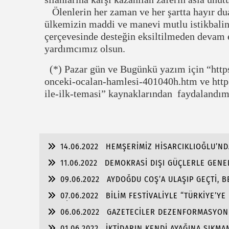
Ölenlerin her zaman ve her şartta hayır dua
ülkemizin maddi ve manevi mutlu istikbalin
çerçevesinde desteğin eksiltilmeden devam e
yardımcımız olsun.
(*) Pazar gün ve Bugünkü yazım için “htt
onceki-ocalan-hamlesi-401040h.htm ve http
ile-ilk-temasi” kaynaklarından faydalandım
14.06.2022
HEMŞERİMİZ HİSARCIKLIOĞLU’ND
11.06.2022
DEMOKRASİ DIŞI GÜÇLERLE GENEL
ŞAMMAS!”
09.06.2022
AYDOĞDU COŞ’A ULAŞIP GEÇTİ, 
ULAŞMASI!
07.06.2022
BİLİM FESTİVALİYLE “TÜRKİYE’YE
FABRİKA!!
06.06.2022
GAZETECİLER DEZENFORMASYONU 
01.06.2022
İKTİDARIN KENDİ AYAĞINA SIKM