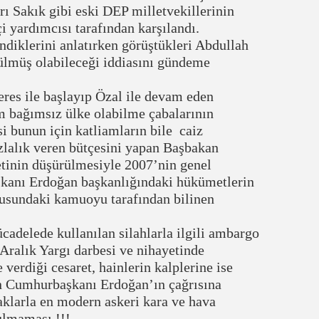
rı Sakık gibi eski DEP milletvekillerinin
i yardımcısı tarafından karşılandı.
diklerini anlatırken görüştükleri Abdullah
ürülmüş olabileceği iddiasını gündeme
es ile başlayıp Özal ile devam eden
m bağımsız ülke olabilme çabalarının
i bunun için katliamların bile caiz
zlalık veren bütçesini yapan Başbakan
tinin düşürülmesiyle 2007’nin genel
kanı Erdoğan başkanlığındaki hükümetlerin
onusundaki kamuoyu tarafından bilinen
delede kullanılan silahlarla ilgili ambargo
Aralık Yargı darbesi ve nihayetinde
verdiği cesaret, hainlerin kalplerine ise
an Cumhurbaşkanı Erdoğan’ın çağrısına
aklarla en modern askeri kara ve hava
tulmaması.!!!