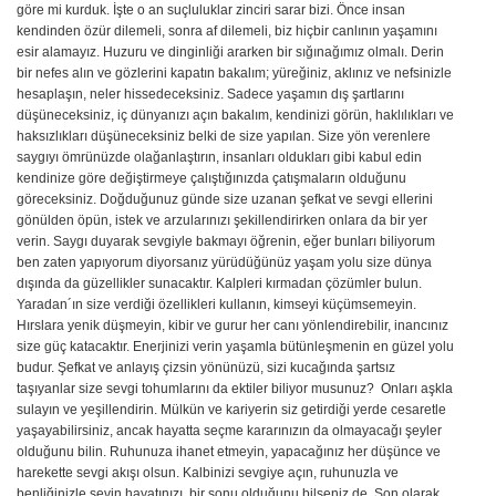
göre mi kurduk. İşte o an suçluluklar zinciri sarar bizi. Önce insan
kendinden özür dilemeli, sonra af dilemeli, biz hiçbir canlının yaşamını
esir alamayız. Huzuru ve dinginliği ararken bir sığınağımız olmalı. Derin
bir nefes alın ve gözlerini kapatın bakalım; yüreğiniz, aklınız ve nefsinizle
hesaplaşın, neler hissedeceksiniz. Sadece yaşamın dış şartlarını
düşüneceksiniz, iç dünyanızı açın bakalım, kendinizi görün, haklılıkları ve
haksızlıkları düşüneceksiniz belki de size yapılan. Size yön verenlere
saygıyı ömrünüzde olağanlaştırın, insanları oldukları gibi kabul edin
kendinize göre değiştirmeye çalıştığınızda çatışmaların olduğunu
göreceksiniz. Doğduğunuz günde size uzanan şefkat ve sevgi ellerini
gönülden öpün, istek ve arzularınızı şekillendirirken onlara da bir yer
verin. Saygı duyarak sevgiyle bakmayı öğrenin, eğer bunları biliyorum
ben zaten yapıyorum diyorsanız yürüdüğünüz yaşam yolu size dünya
dışında da güzellikler sunacaktır. Kalpleri kırmadan çözümler bulun.
Yaradan´ın size verdiği özellikleri kullanın, kimseyi küçümsemeyin.
Hırslara yenik düşmeyin, kibir ve gurur her canı yönlendirebilir, inancınız
size güç katacaktır. Enerjinizi verin yaşamla bütünleşmenin en güzel yolu
budur. Şefkat ve anlayış çizsin yönünüzü, sizi kucağında şartsız
taşıyanlar size sevgi tohumlarını da ektiler biliyor musunuz? Onları aşkla
sulayın ve yeşillendirin. Mülkün ve kariyerin siz getirdiği yerde cesaretle
yaşayabilirsiniz, ancak hayatta seçme kararınızın da olmayacağı şeyler
olduğunu bilin. Ruhunuza ihanet etmeyin, yapacağınız her düşünce ve
harekette sevgi akışı olsun. Kalbinizi sevgiye açın, ruhunuzla ve
benliğinizle sevin hayatınızı, bir sonu olduğunu bilseniz de. Son olarak