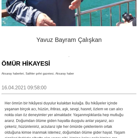
Yavuz Bayram Çalışkan
ÖMÜR HİKAYESİ
Aksaray haberleri, Salihler şehri gazetesi, Aksaray haber
16.04.2021 09:58:00
Her ömrün bir hikâyesi duyulur kulaktan kulağa. Bu hikâyeler içinde
yaşanan birçok acı, hüzün, ihtiras, aşk, sevgi, hasret, özlem ve can alıcı
nokta olan öz deneyimler yer almaktadır. Yaşanmışlıklarda hep mutluğu
ararız. Doğumdan ölüme giden hayatta duygulu anlar yaşarız, acı
çekeriz, hüzünleniriz, arzularız işte her ömürde çekilenlerin ortak
olduğuna kimse inanmak istemez, doğumdan ölüme gider hayat. Yaşam