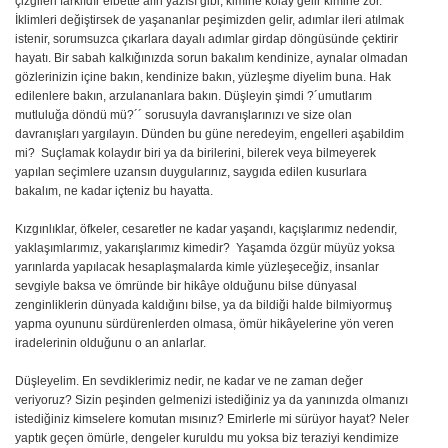
çizgileri farklıdır elbette alın yazısı gibi, kimine kolay gelir kimine zor.
İklimleri değiştirsek de yaşananlar peşimizden gelir, adımlar ileri atılmak
istenir, sorumsuzca çıkarlara dayalı adımlar girdap döngüsünde çektirir
hayatı. Bir sabah kalkığınızda sorun bakalım kendinize, aynalar olmadan
gözlerinizin içine bakın, kendinize bakın, yüzleşme diyelim buna. Hak
edilenlere bakın, arzulananlara bakın. Düşleyin şimdi ?´umutlarım
mutluluğa döndü mü?´´ sorusuyla davranışlarınızı ve size olan
davranışları yargılayın. Dünden bu güne neredeyim, engelleri aşabildim
mi? Suçlamak kolaydır biri ya da birilerini, bilerek veya bilmeyerek
yapılan seçimlere uzansın duygularınız, saygıda edilen kusurlara
bakalım, ne kadar içteniz bu hayatta.
Kızgınlıklar, öfkeler, cesaretler ne kadar yaşandı, kaçışlarımız nedendir,
yaklaşımlarımız, yakarışlarımız kimedir? Yaşamda özgür müyüz yoksa
yarınlarda yapılacak hesaplaşmalarda kimle yüzleşeceğiz, insanlar
sevgiyle baksa ve ömründe bir hikâye olduğunu bilse dünyasal
zenginliklerin dünyada kaldığını bilse, ya da bildiği halde bilmiyormuş
yapma oyununu sürdürenlerden olmasa, ömür hikâyelerine yön veren
iradelerinin olduğunu o an anlarlar.
Düşleyelim. En sevdiklerimiz nedir, ne kadar ve ne zaman değer
veriyoruz? Sizin peşinden gelmenizi istediğiniz ya da yanınızda olmanızı
istediğiniz kimselere komutan mısınız? Emirlerle mi sürüyor hayat? Neler
yaptık geçen ömürle, dengeler kuruldu mu yoksa biz teraziyi kendimize