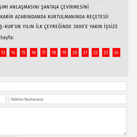
ŞIMI ANLAŞMASINI ŞANTAJA ÇEVİRMESİNİ
E KABİR AZABINDANDA KURTULMANINDA REÇETESİ!
İŞ-KUR’UN YILIN İLK ÇEYREĞİNDE 3000’E YAKIN İŞSİZE
Sayfa:
13
14
15
16
17
18
19
20
21
22
23
24