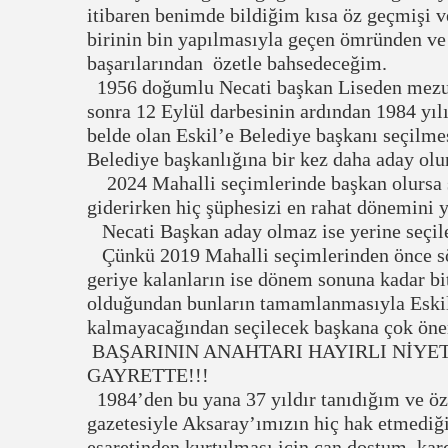
itibaren benimde bildiğim kısa öz geçmişi v
birinin bin yapılmasıyla geçen ömründen ve
başarılarından özetle bahsedeceğim.
1956 doğumlu Necati başkan Liseden mezun 
sonra 12 Eylül darbesinin ardından 1984 yıl
belde olan Eskil’e Belediye başkanı seçilme
Belediye başkanlığına bir kez daha aday o
2024 Mahalli seçimlerinde başkan olursa son
giderirken hiç şüphesizi en rahat dönemini y
Necati Başkan aday olmaz ise yerine seçilec
Çünkü 2019 Mahalli seçimlerinden önce sözü
geriye kalanların ise dönem sonuna kadar bit
olduğundan bunların tamamlanmasıyla Eskil
kalmayacağından seçilecek başkana çok önem
BAŞARININ ANAHTARI HAYIRLI NİYET
GAYRETTE!!!
1984’den bu yana 37 yıldır tanıdığım ve ö
gazetesiyle Aksaray’ımızın hiç hak etmediği,
esaretinden kurtulması için can dostum, ka