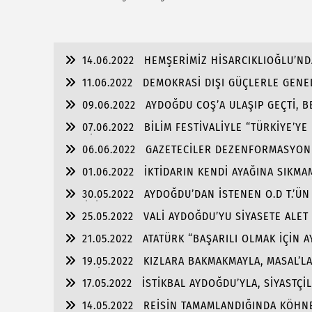
14.06.2022
HEMŞERİMİZ HİSARCIKLIOĞLU’ND
11.06.2022
DEMOKRASİ DIŞI GÜÇLERLE GENEL
ŞAMMAS!”
09.06.2022
AYDOĞDU COŞ’A ULAŞIP GEÇTİ, 
ULAŞMASI!
07.06.2022
BİLİM FESTİVALİYLE “TÜRKİYE’YE
FABRİKA!!
06.06.2022
GAZETECİLER DEZENFORMASYONU 
01.06.2022
İKTİDARIN KENDİ AYAĞINA SIKM
TUTULMASINDA!!!
30.05.2022
AYDOĞDU’DAN İSTENEN O.D T.’ÜN
SAHİBİZ!
25.05.2022
VALİ AYDOĞDU’YU SİYASETE ALET
21.05.2022
ATATÜRK “BAŞARILI OLMAK İÇİN 
OLMALI”
19.05.2022
KIZLARA BAKMAKMAYLA, MASAL’L
GENÇLİK!!!
17.05.2022
İSTİKBAL AYDOĞDU’YLA, SİYASTÇİ
ALMASINDA!!!
14.05.2022
REİSİN TAMAMLANDIĞINDA KÖHNE