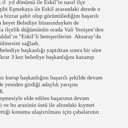
il yıl dönümü ile Eskil’in nasıl ilçe
gibi Eşmekaya ile Eskil arasındaki derede o
a bizzat şahit olup görüntülediğim başarılı
n heyet Belediye binasındayken de
yla ilçelik düğümünün orada Vali Yenişen’den
aldal’ın ”Eskil’li hemşerilerim Aksaray’da
zülmesini sağladı.
lediye başkanlığı yaptıktan sonra bir süre
tekrar 3 kez belediye başkanlığını kazanıp
ı kurup başkanlığını başarılı şekilde devam
 yeniden girdiği adaylık yarışını
i.
leşmesiyle elde edilen başarının devam
 ve bu arazinin üstü ile altındaki kıymet
ttiği konuma ulaştırılması için çabalarının