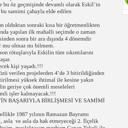
e bu öz geçmişinde devamlı olarak Eskil’in
 bu samimi çabayla elde edilen
olduktan sonraki kısa bir öğretmenlikten
ında yapılan ilk mahalli seçimde o zaman
sinden sonra bir ara dışında 4 dönemdir
lur mu olmaz mı bilmem.
 rötuşlarıyla Eskilin tüm sıkıntılarını
aşar.
ek kişi yaşadı.!!!
 verilen projelerden 4’de 3 bitirildiğinden
irilmesi yüksek ihtimal ile kesine yakın
in geriye çok önemli meseleleri
li işler kalmayacak.!!!
İN BAŞARIYLA BİRLİŞMESİ VE SAMİMİ
zellikle 1987 yılının Ramazan Bayramı
 asla ve asla da hak etmeyeceği 2. İlçelik
rdeşim, meslektaşım merhum Çapan Tekeli ile