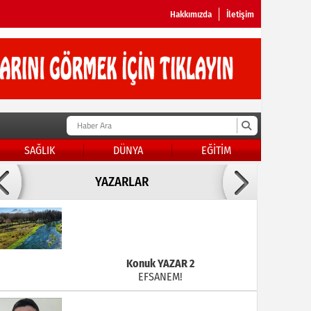
Hakkımızda
İletişim
SAĞLIK
DÜNYA
EĞİTİM
Doç Dr.İbrahim BAYKAN
YAZARLAR
KADER DİYEMEZSİN SEN KENDİN ETTİN
Konuk YAZAR 2
EFSANEM!