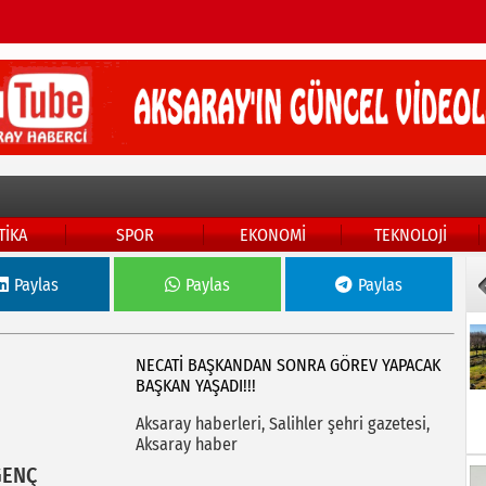
TİKA
SPOR
EKONOMİ
TEKNOLOJİ
Paylas
Paylas
Paylas
NECATİ BAŞKANDAN SONRA GÖREV YAPACAK
BAŞKAN YAŞADI!!!
Aksaray haberleri, Salihler şehri gazetesi,
Aksaray haber
GENÇ