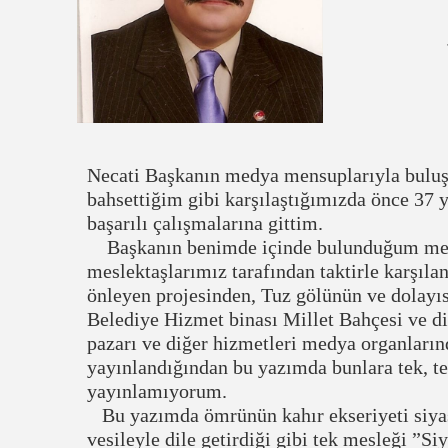
Necati Başkanın medya mensuplarıyla buluş
bahsettiğim gibi karşılaştığımızda önce 37 y
başarılı çalışmalarına gittim.
Başkanın benimde içinde bulunduğum meslek
meslektaşlarımız tarafından taktirle karşıla
önleyen projesinden, Tuz gölünün ve dolayıs
Belediye Hizmet binası Millet Bahçesi ve diğ
pazarı ve diğer hizmetleri medya organları
yayınlandığından bu yazımda bunlara tek, t
yayınlamıyorum.
Bu yazımda ömrünün kahır ekseriyeti siyase
vesileyle dile getirdiği gibi tek mesleği ”S