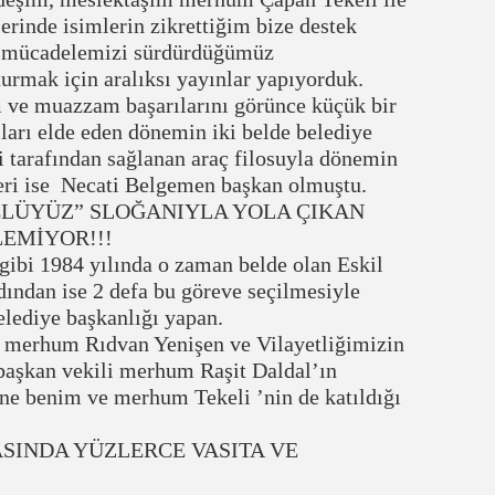
erinde isimlerin zikrettiğim bize destek
da mücadelemizi sürdürdüğümüz
rmak için aralıksı yayınlar yapıyorduk.
m ve muazzam başarılarını görünce küçük bir
ları elde eden dönemin iki belde belediye
i tarafından sağlanan araç filosuyla dönemin
eri ise Necati Belgemen başkan olmuştu.
GÜÇLÜYÜZ” SLOĞANIYLA YOLA ÇIKAN
LEMİYOR!!!
gibi 1984 yılında o zaman belde olan Eskil
dından ise 2 defa bu göreve seçilmesiyle
elediye başkanlığı yapan.
z merhum Rıdvan Yenişen ve Vilayetliğimizin
başkan vekili merhum Raşit Daldal’ın
ine benim ve merhum Tekeli ’nin de katıldığı
SINDA YÜZLERCE VASITA VE