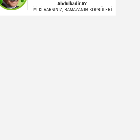
Abdulkadir AY
İYİ Kİ VARSINIZ, RAMAZANIN KÖPRÜLERİ
Halil MANUŞ
“BİR HIYAR ARANIYOR”
Mahmut Çiçekdağı
Müslüman Nasıl Olmalı
Yavuz Bayram Çalışkan
RAHMAN VE RAHİM OLAN ALLAH