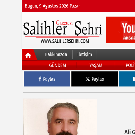
Bugün, 9 Ağustos 2026 Pazar
Hakkımızda
İletişim
GÜNDEM
YAŞAM
POLİ
Paylas
Paylas
Ali 