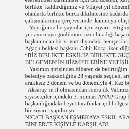
birlikte kaldırdığımız ve Vilayet yıl döneml
olanlarla birlikte burca dikilmesine kadar
çalışmalarımız çerçevesinde kamuoyu oluştu
Yaptığımız bu yayınlar için ziyaret ettiği
yer ayırmaya gönlümün razı olmadığı başarı
başkanından birisi yurt dışındaki hemşeriler
Ağaçlı beldesi başkanı Cahit Koca iken diğ
“BİZ BİRLİKTE ESKİL’İZ BİRLİKTE 
BELGEMEN’İN HİZMETLERİNE YETİŞİ
Yazımın girişinden itibaren de belirttiğim 
belediye başkanlığına 28 yaşında seçilen, ar
aralıksız 3 dönem ve bu dönemiyle 4. Kez b
Aksaray’ın il olmasından sonra ilk Valimi
siyasetçiler içindeki 3. mimarı ANAP Grup 
başkanlığındaki heyet tarafından çöl bölges
bir ziyaret yapılmıştı.
NİCATİ BAŞKAN EŞMEKAYA ESKİL ARA
BİNLERCE KİŞİYLE KARŞILADI