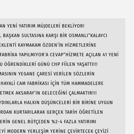
AN YENİ YATIRIM MÜJDELERİ BEKLİYOR!
 BAŞKAN SULTASINA KARŞI BİR OSMANLI”KALAYCI
BEKLENTİ KAYMAKAM ÖZDEN’İN HİZMETLERİNE
 FABRİKA YAPILMIYOR’A CEVAP”HİZMETE AÇILAN 41 YENİ
ÖĞRENDİKLERİ GÜNÜ CHP FİİLEN YAŞATTI!!!
AMASININ YEGANE ÇARESİ VERİLEN SÖZLERİN
 HAYALİ CAM FABRİKASI İÇİN TÜM HAMMADELERE
 ETMEK AKSARAY’IN GELECEĞİNİ ÇALMAKTIR!!!
AYDINLARLA HALKIN DÜŞÜNCELERİ BİR BİRİNE UYGUN
ARDAN KURTARILARAK GERÇEK TARİH ÖĞRETİLEN
LERİN GENEL BÜTÇEDEN %2-4 FAZLA YATIRIMI
Yİ MODERN YERLEŞİM YERİNE ÇEVİRTECEK ÇEYİZİ