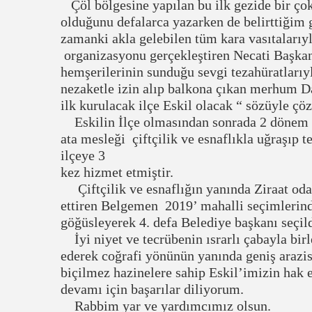
Çöl bölgesine yapılan bu ilk gezide bir çok 
olduğunu defalarca yazarken de belirttiğim 
zamanki akla gelebilen tüm kara vasıtalarıyl
organizasyonu gerçekleştiren Necati Başka
hemşerilerinin sunduğu sevgi tezahüratları
nezaketle izin alıp balkona çıkan merhum D
ilk kurulacak ilçe Eskil olacak “ sözüyle çö
Eskilin İlçe olmasından sonrada 2 dönem be
ata mesleği çiftçilik ve esnaflıkla uğraşıp 
ilçeye 3
kez hizmet etmiştir.
Çiftçilik ve esnaflığın yanında Ziraat odas
ettiren Belgemen 2019’ mahalli seçimlerinde
göğüsleyerek 4. defa Belediye başkanı seçild
İyi niyet ve tecrübenin ısrarlı çabayla bir
ederek coğrafi yönünün yanında geniş arazisi
biçilmez hazinelere sahip Eskil’imizin hak e
devamı için başarılar diliyorum.
Rabbim yar ve yardımcımız olsun.