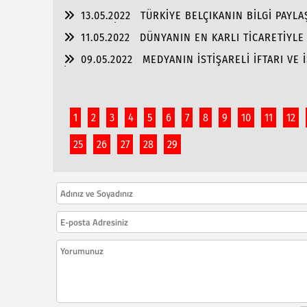
13.05.2022
TÜRKİYE BELÇIKANIN BİLGİ PAYLA
ENGELLESİN!!!
11.05.2022
DÜNYANIN EN KARLI TİCARETİYL
09.05.2022
MEDYANIN İSTİŞARELİ İFTARI VE 
İŞ BAŞARISI!!
1
2
3
4
5
6
7
8
9
10
11
12
25
26
27
28
29