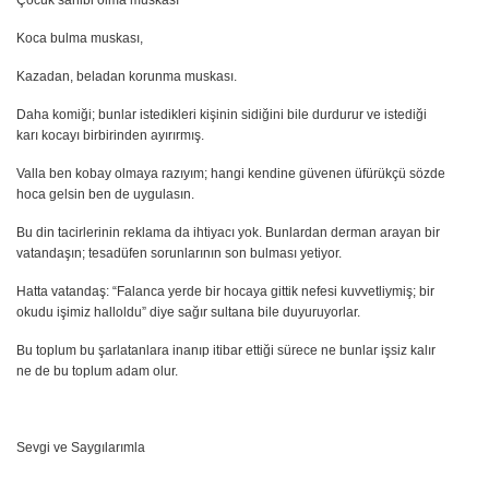
Koca bulma muskası,
Kazadan, beladan korunma muskası.
Daha komiği; bunlar istedikleri kişinin sidiğini bile durdurur ve istediği
karı kocayı birbirinden ayırırmış.
Valla ben kobay olmaya razıyım; hangi kendine güvenen üfürükçü sözde
hoca gelsin ben de uygulasın.
Bu din tacirlerinin reklama da ihtiyacı yok. Bunlardan derman arayan bir
vatandaşın; tesadüfen sorunlarının son bulması yetiyor.
Hatta vatandaş: “Falanca yerde bir hocaya gittik nefesi kuvvetliymiş; bir
okudu işimiz halloldu” diye sağır sultana bile duyuruyorlar.
Bu toplum bu şarlatanlara inanıp itibar ettiği sürece ne bunlar işsiz kalır
ne de bu toplum adam olur.
Sevgi ve Saygılarımla