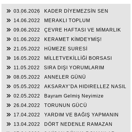
03.06.2026
KADER DİYEMEZSİN SEN
KENDİN ETTİN
14.06.2022
MERAKLI TOPLUM
09.06.2022
ÇEVRE HAFTASI VE MİMARLIK
01.06.2022
KERAMET KİMDEYMİŞ!
21.05.2022
HÜMEZE SURESİ
16.05.2022
MİLLETVEKİLLİĞİ BORSASI
AÇILIYOR
11.05.2022
SIRA DIŞI YORUMLARIM
08.05.2022
ANNELER GÜNÜ
05.05.2022
AKSARAY’DA HIDIRELLEZ NASIL
KUTLANIRDI?
02.05.2022
Bayram Gelmiş Neyimize
26.04.2022
TORUNUN GÜCÜ
17.04.2022
YARDIM VE BAĞIŞ YAPMANIN
ADABI
13.04.2022
DÖRT NEDENLE RAMAZAN
DAVULUNA KARŞIYIM.