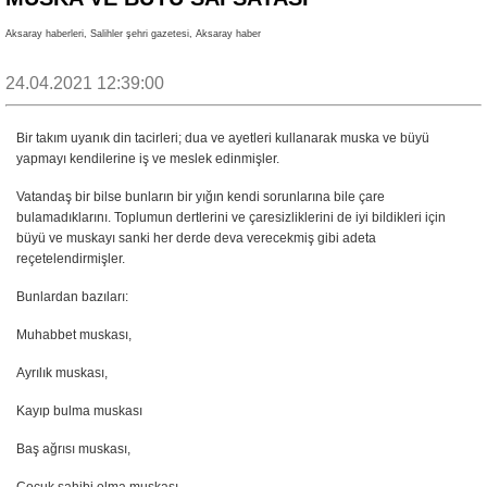
Aksaray haberleri, Salihler şehri gazetesi, Aksaray haber
24.04.2021 12:39:00
Bir takım uyanık din tacirleri; dua ve ayetleri kullanarak muska ve büyü
yapmayı kendilerine iş ve meslek edinmişler.
Vatandaş bir bilse bunların bir yığın kendi sorunlarına bile çare
bulamadıklarını. Toplumun dertlerini ve çaresizliklerini de iyi bildikleri için
büyü ve muskayı sanki her derde deva verecekmiş gibi adeta
reçetelendirmişler.
Bunlardan bazıları:
Muhabbet muskası,
Ayrılık muskası,
Kayıp bulma muskası
Baş ağrısı muskası,
Çocuk sahibi olma muskası