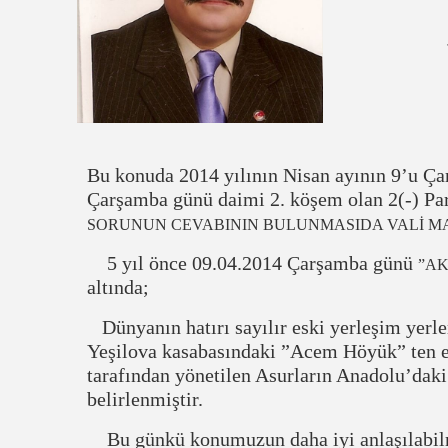
Bu konuda 2014 yılının Nisan ayının 9’u Ça
Çarşamba günü daimi 2. köşem olan 2(-) Par
SORUNUN CEVABININ BULUNMASIDA VALİ MAN
5 yıl önce 09.04.2014 Çarşamba günü
”AK
altında;
Dünyanın hatırı sayılır eski yerleşim yerler
Yeşilova kasabasındaki ”Acem Höyük” ten eld
tarafından yönetilen Asurların Anadolu’daki
belirlenmiştir.
Bu günkü konumuzun daha iyi anlaşılabilme