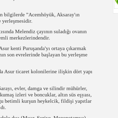
en bilgilerde ”Acemhöyük, Aksaray'ın
e yerleşmesidir.
nda Melendiz çayının suladığı ovanın
nemli merkezlerindendir.
ur kenti Puruşanda'yı ortaya çıkarmak
ının son evrelerinde başlayan bu yerleşme
sur ticaret kolonilerine ilişkin dört yapı
ayı, evler, damga ve silindir mühürler,
umaş izleri ve boncuklar, altın süs eşyası,
u betimli kurşun heykelcik, fildişi yapıtlar
ldı.
lu dışı (Mısır, Suriye, Mezopotamya)