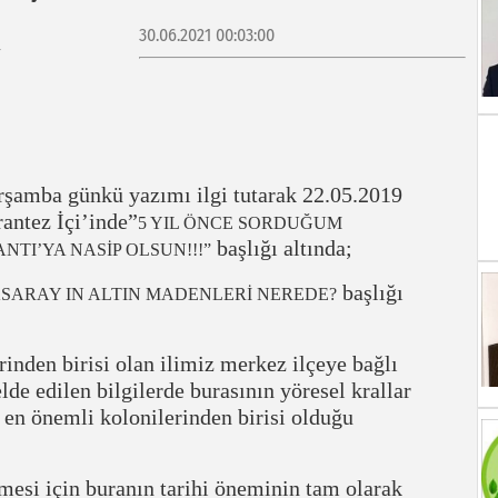
30.06.2021 00:03:00
rşamba günkü yazımı ilgi tutarak 22.05.2019
antez İçi’inde”
5 YIL ÖNCE SORDUĞUM
başlığı altında;
TI’YA NASİP OLSUN!!!”
başlığı
SARAY IN ALTIN MADENLERİ NEREDE?
inden birisi olan ilimiz merkez ilçeye bağlı
e edilen bilgilerde burasının yöresel krallar
 en önemli kolonilerinden birisi olduğu
si için buranın tarihi öneminin tam olarak