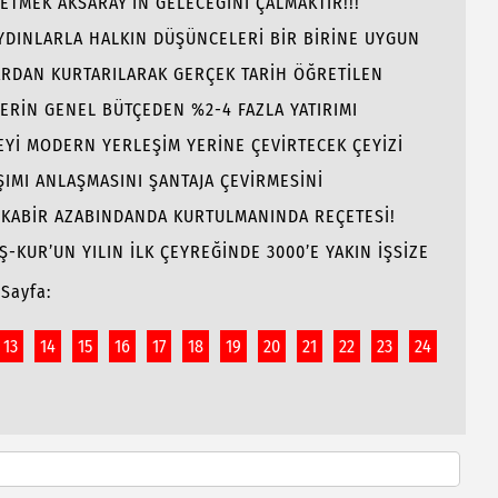
 ETMEK AKSARAY’IN GELECEĞİNİ ÇALMAKTIR!!!
AYDINLARLA HALKIN DÜŞÜNCELERİ BİR BİRİNE UYGUN
ARDAN KURTARILARAK GERÇEK TARİH ÖĞRETİLEN
LERİN GENEL BÜTÇEDEN %2-4 FAZLA YATIRIMI
Yİ MODERN YERLEŞİM YERİNE ÇEVİRTECEK ÇEYİZİ
ŞIMI ANLAŞMASINI ŞANTAJA ÇEVİRMESİNİ
E KABİR AZABINDANDA KURTULMANINDA REÇETESİ!
İŞ-KUR’UN YILIN İLK ÇEYREĞİNDE 3000’E YAKIN İŞSİZE
Sayfa:
13
14
15
16
17
18
19
20
21
22
23
24