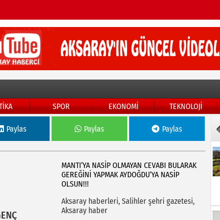
TİKA
SPOR
EKONOMİ
TEKNOLOJİ
Paylas
Paylas
Paylas
MANTI’YA NASİP OLMAYAN CEVABI BULARAK
GEREĞİNİ YAPMAK AYDOĞDU’YA NASİP
OLSUN!!!
Aksaray haberleri, Salihler şehri gazetesi,
Aksaray haber
GENÇ