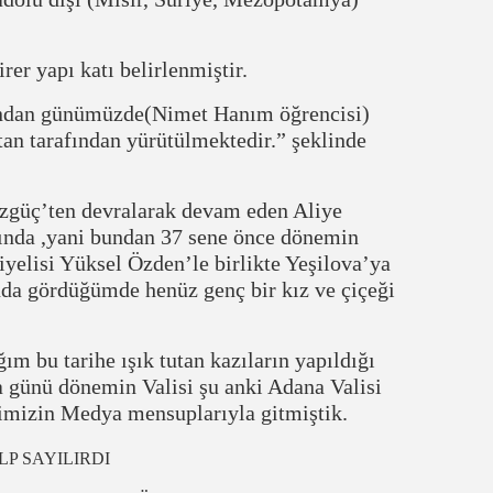
r yapı katı belirlenmiştir.
dan günümüzde(Nimet Hanım öğrencisi)
tan tarafından yürütülmektedir.” şeklinde
güç’ten devralarak devam eden Aliye
ında ,yani bundan 37 sene önce dönemin
elisi Yüksel Özden’le birlikte Yeşilova’ya
da gördüğümde henüz genç bir kız ve çiçeği
m bu tarihe ışık tutan kazıların yapıldığı
a günü dönemin Valisi şu anki Adana Valisi
limizin Medya mensuplarıyla gitmiştik.
P SAYILIRDI