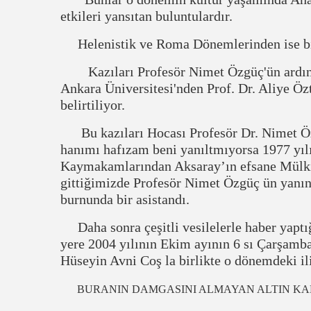
etkileri yansıtan buluntulardır.
Helenistik ve Roma Dönemlerinden ise bire
Kazıları Profesör Nimet Özgüç'ün ardın
Ankara Üniversitesi'nden Prof. Dr. Aliye Öz
belirtiliyor.
Bu kazıları Hocası Profesör Dr. Nimet Öz
hanımı hafızam beni yanıltmıyorsa 1977 yıl
Kaymakamlarından Aksaray’ın efsane Mülkiy
gittiğimizde Profesör Nimet Özgüç ün yanın
burnunda bir asistandı.
Daha sonra çeşitli vesilelerle haber yaptığı
yere 2004 yılının Ekim ayının 6 sı Çarşamb
Hüseyin Avni Coş la birlikte o dönemdeki i
BURANIN DAMGASINI ALMAYAN ALTIN KAL