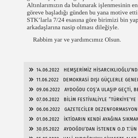
Altınlarımızın da bulunarak işlenmesinin en 
göreve başladığı günden bu yana motive etti
STK’larla 7/24 esasına göre birimizi bin y
arkadaşlarına nasip olması dileğiyle.
Rabbim yar ve yardımcımız Olsun.
14.06.2022
HEMŞERİMİZ HİSARCIKLIOĞLU’ND
11.06.2022
DEMOKRASİ DIŞI GÜÇLERLE GENEL
ŞAMMAS!”
09.06.2022
AYDOĞDU COŞ’A ULAŞIP GEÇTİ, 
ULAŞMASI!
07.06.2022
BİLİM FESTİVALİYLE “TÜRKİYE’YE
FABRİKA!!
06.06.2022
GAZETECİLER DEZENFORMASYONU 
01.06.2022
İKTİDARIN KENDİ AYAĞINA SIKM
TUTULMASINDA!!!
30.05.2022
AYDOĞDU’DAN İSTENEN O.D T.’ÜN
SAHİBİZ!