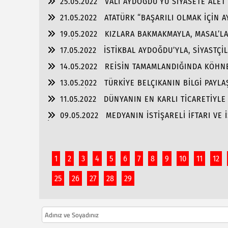
25.05.2022
VALİ AYDOĞDU’YU SİYASETE ALET
21.05.2022
ATATÜRK “BAŞARILI OLMAK İÇİN 
OLMALI”
19.05.2022
KIZLARA BAKMAKMAYLA, MASAL’L
GENÇLİK!!!
17.05.2022
İSTİKBAL AYDOĞDU’YLA, SİYASTÇİ
ALMASINDA!!!
14.05.2022
REİSİN TAMAMLANDIĞINDA KÖHNE
13.05.2022
TÜRKİYE BELÇIKANIN BİLGİ PAYLA
ENGELLESİN!!!
11.05.2022
DÜNYANIN EN KARLI TİCARETİYL
09.05.2022
MEDYANIN İSTİŞARELİ İFTARI VE 
İŞ BAŞARISI!!
1
2
3
4
5
6
7
8
9
10
11
12
25
26
27
28
29