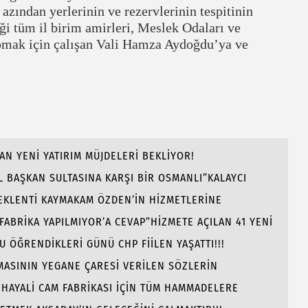
azından yerlerinin ve rezervlerinin tespitinin
ği tüm il birim amirleri, Meslek Odaları ve
apmak için çalışan Vali Hamza Aydoğdu’ya ve
AN YENİ YATIRIM MÜJDELERİ BEKLİYOR!
 BAŞKAN SULTASINA KARŞI BİR OSMANLI”KALAYCI
BEKLENTİ KAYMAKAM ÖZDEN’İN HİZMETLERİNE
 FABRİKA YAPILMIYOR’A CEVAP”HİZMETE AÇILAN 41 YENİ
ÖĞRENDİKLERİ GÜNÜ CHP FİİLEN YAŞATTI!!!
AMASININ YEGANE ÇARESİ VERİLEN SÖZLERİN
 HAYALİ CAM FABRİKASI İÇİN TÜM HAMMADELERE