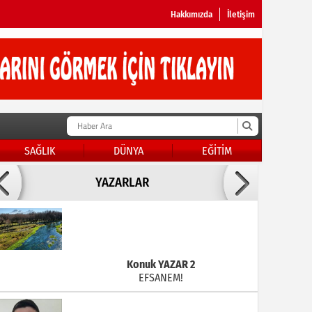
Hakkımızda
İletişim
SAĞLIK
DÜNYA
EĞİTİM
Doç Dr.İbrahim BAYKAN
YAZARLAR
KADER DİYEMEZSİN SEN KENDİN ETTİN
Konuk YAZAR 2
EFSANEM!