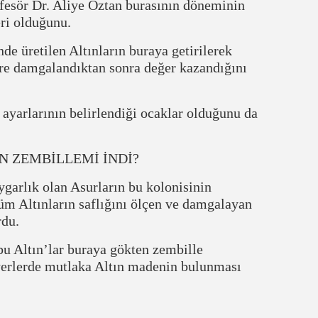
esör Dr. Aliye Öztan burasının döneminin
eri olduğunu.
 üretilen Altınların buraya getirilerek
öre damgalandıktan sonra değer kazandığını
 ayarlarının belirlendiği ocaklar olduğunu da
 ZEMBİLLEMİ İNDİ?
rlık olan Asurların bu kolonisinin
m Altınların saflığını ölçen ve damgalayan
rdu.
u Altın’lar buraya gökten zembille
yerlerde mutlaka Altın madenin bulunması
!