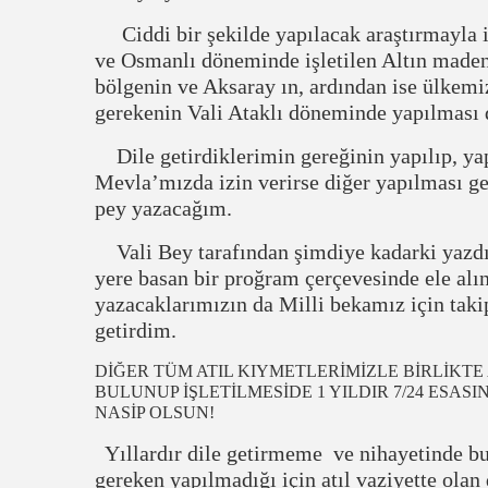
Ciddi bir şekilde yapılacak araştırmayla 
ve Osmanlı döneminde işletilen Altın madenle
bölgenin ve Aksaray ın, ardından ise ülkemi
gerekenin Vali Ataklı döneminde yapılması 
Dile getirdiklerimin gereğinin yapılıp, y
Mevla’mızda izin verirse diğer yapılması ge
pey yazacağım.
Vali Bey tarafından şimdiye kadarki yazdı
yere basan bir proğram çerçevesinde ele alın
yazacaklarımızın da Milli bekamız için takip 
getirdim.
DİĞER TÜM ATIL KIYMETLERİMİZLE BİRLİKT
BULUNUP İŞLETİLMESİDE 1 YILDIR 7/24 ESA
NASİP OLSUN!
Yıllardır dile getirmeme ve nihayetinde bu
gereken yapılmadığı için atıl vaziyette olan