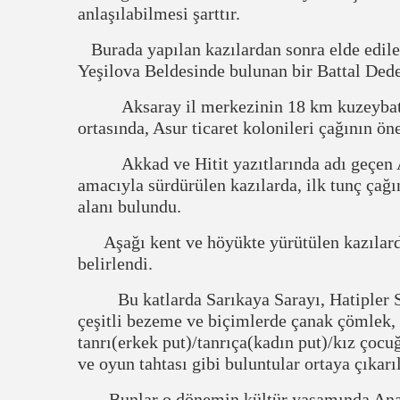
anlaşılabilmesi şarttır.
Burada yapılan kazılardan sonra elde edil
Yeşilova Beldesinde bulunan bir Battal Ded
Aksaray il merkezinin 18 km kuzeybatısı
ortasında, Asur ticaret kolonileri çağının ö
Akkad ve Hitit yazıtlarında adı geçen As
amacıyla sürdürülen kazılarda, ilk tunç çağ
alanı bulundu.
Aşağı kent ve höyükte yürütülen kazılarda A
belirlendi.
Bu katlarda Sarıkaya Sarayı, Hatipler Sar
çeşitli bezeme ve biçimlerde çanak çömlek, k
tanrı(erkek put)/tanrıça(kadın put)/kız çocuğ
ve oyun tahtası gibi buluntular ortaya çıkarı
Bunlar o dönemin kültür yaşamında Anado