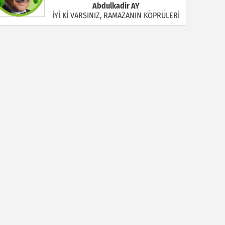
Abdulkadir AY
İYİ Kİ VARSINIZ, RAMAZANIN KÖPRÜLERİ
Halil MANUŞ
“BİR HIYAR ARANIYOR”
Mahmut Çiçekdağı
Müslüman Nasıl Olmalı
Yavuz Bayram Çalışkan
RAHMAN VE RAHİM OLAN ALLAH