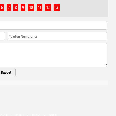
6
7
8
9
10
11
12
13
Kaydet
OLOJİ
SAĞLIK
DÜNYA
EĞİTİM