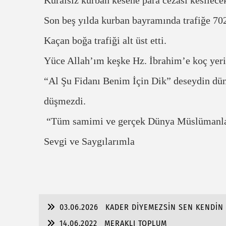
Son beş yılda kurban bayramında trafiğe 70
Kaçan boğa trafiği alt üst etti.
Yüce Allah’ım keşke Hz. İbrahim’e koç yerin
“Al Şu Fidanı Benim İçin Dik” deseydin dün
düşmezdi.
“Tüm samimi ve gerçek Dünya Müslümanlar
Sevgi ve Saygılarımla
03.06.2026
KADER DİYEMEZSİN SEN KENDİN 
14.06.2022
MERAKLI TOPLUM