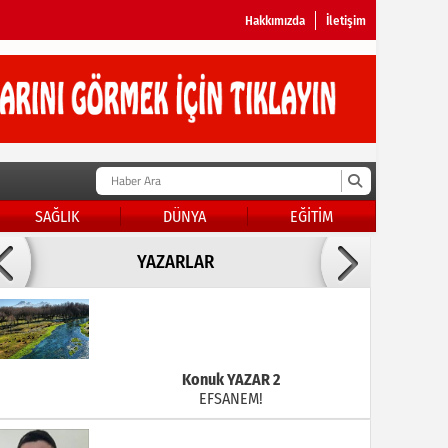
Hakkımızda
İletişim
SAĞLIK
DÜNYA
EĞİTİM
Doç Dr.İbrahim BAYKAN
YAZARLAR
KADER DİYEMEZSİN SEN KENDİN ETTİN
Konuk YAZAR 2
EFSANEM!