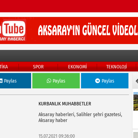
TİKA
SPOR
EKONOMİ
TEKNOLOJİ
Paylas
Paylas
Paylas
KURBANLIK MUHABBETLER
Aksaray haberleri, Salihler şehri gazetesi,
Aksaray haber
15.07.2021 09:36:00