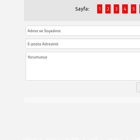
Sayfa:
1
2
3
4
5
GÜNDEM
YAŞAM
POLİTİKA
SPOR
EKONOMİ
TEKN