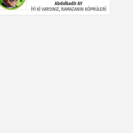
Abdulkadir AY
İYİ Kİ VARSINIZ, RAMAZANIN KÖPRÜLERİ
Halil MANUŞ
“BİR HIYAR ARANIYOR”
Mahmut Çiçekdağı
Müslüman Nasıl Olmalı
Yavuz Bayram Çalışkan
RAHMAN VE RAHİM OLAN ALLAH