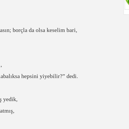
n; borçla da olsa keselim bari,
,
abalıksa hepsini yiyebilir?” dedi.
ş yedik,
satmış,