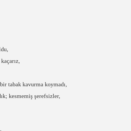
ldu,
 kaçarız,
 bir tabak kavurma koymadı,
k; kesmemiş şerefsizler,
k,