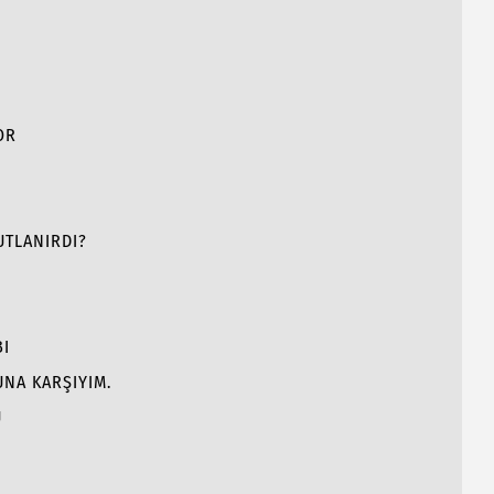
OR
UTLANIRDI?
BI
NA KARŞIYIM.
Ü