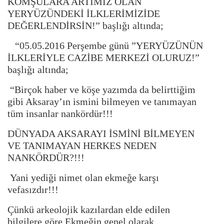
KOMŞULARA ARTIMIZ OLAN
YERYÜZÜNDEKİ İLKLERİMİZİDE
DEĞERLENDİRSİN!” başlığı altında;
“05.05.2016 Perşembe günü ”YERYÜZÜNÜN
İLKLERİYLE CAZİBE MERKEZİ OLURUZ!”
başlığı altında;
“Birçok haber ve köşe yazımda da belirttiğim
gibi Aksaray’ın ismini bilmeyen ve tanımayan
tüm insanlar nankördür!!!
DÜNYADA AKSARAYI İSMİNİ BİLMEYEN
VE TANIMAYAN HERKES NEDEN
NANKÖRDÜR?!!!
Yani yediği nimet olan ekmeğe karşı
vefasızdır!!!
Çünkü arkeolojik kazılardan elde edilen
bilgilere göre Ekmeğin genel olarak