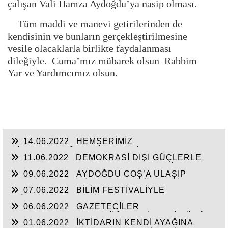
çalışan Vali Hamza Aydoğdu’ya nasip olması.
Tüm maddi ve manevi getirilerinden de
kendisinin ve bunların gerçekleştirilmesine
vesile olacaklarla birlikte faydalanması
dileğiyle. Cuma’mız mübarek olsun Rabbim
Yar ve Yardımcımız olsun.
14.06.2022
HEMŞERİMİZ
HİSARCIKLIOĞLU’NDAN YENİ YATIRIM
11.06.2022
DEMOKRASİ DIŞI GÜÇLERLE
MÜJDELERİ BEKLİYOR!
GENEL BAŞKAN SULTASINA KARŞI BİR
09.06.2022
AYDOĞDU COŞ’A ULAŞIP
OSMANLI”KALAYCI ŞAMMAS!”
GEÇTİ, BEKLENTİ KAYMAKAM ÖZDEN’İN
07.06.2022
BİLİM FESTİVALİYLE
HİZMETLERİNE ULAŞMASI!
“TÜRKİYE’YE FABRİKA YAPILMIYOR’A
06.06.2022
GAZETECİLER
CEVAP”HİZMETE AÇILAN 41 YENİ FABRİKA!!
DEZENFORMASYONU ÖĞRENDİKLERİ GÜNÜ
01.06.2022
İKTİDARIN KENDİ AYAĞINA
CHP FİİLEN YAŞATTI!!!