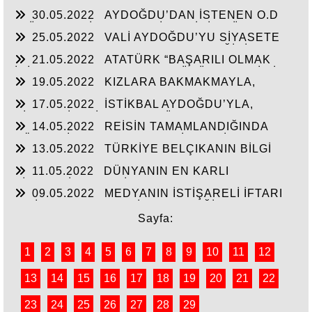
SIKMAMASININ YEGANE ÇARESİ VERİLEN
30.05.2022
AYDOĞDU’DAN İSTENEN O.D
SÖZLERİN TUTULMASINDA!!!
T.’ÜN HAYALİ CAM FABRİKASI İÇİN TÜM
25.05.2022
VALİ AYDOĞDU’YU SİYASETE
HAMMADELERE SAHİBİZ!
ALET ETMEK AKSARAY’IN GELECEĞİNİ
21.05.2022
ATATÜRK “BAŞARILI OLMAK
ÇALMAKTIR!!!
İÇİN AYDINLARLA HALKIN DÜŞÜNCELERİ BİR
19.05.2022
KIZLARA BAKMAKMAYLA,
BİRİNE UYGUN OLMALI”
MASAL’LARDAN KURTARILARAK GERÇEK
17.05.2022
İSTİKBAL AYDOĞDU’YLA,
TARİH ÖĞRETİLEN GENÇLİK!!!
SİYASTÇİLERİN GENEL BÜTÇEDEN %2-4 FAZLA
14.05.2022
REİSİN TAMAMLANDIĞINDA
YATIRIMI ALMASINDA!!!
KÖHNEYİ MODERN YERLEŞİM YERİNE
13.05.2022
TÜRKİYE BELÇIKANIN BİLGİ
ÇEVİRTECEK ÇEYİZİ
PAYLAŞIMI ANLAŞMASINI ŞANTAJA
11.05.2022
DÜNYANIN EN KARLI
ÇEVİRMESİNİ ENGELLESİN!!!
TİCARETİYLE KABİR AZABINDANDA
09.05.2022
MEDYANIN İSTİŞARELİ İFTARI
KURTULMANINDA REÇETESİ!
VE İŞ-KUR’UN YILIN İLK ÇEYREĞİNDE 3000’E
YAKIN İŞSİZE İŞ BAŞARISI!!
Sayfa:
1
2
3
4
5
6
7
8
9
10
11
12
13
14
15
16
17
18
19
20
21
22
23
24
25
26
27
28
29