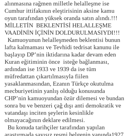
alınmasına rağmen milletle helalleşme ise
Cumhur ittifakının eleştirisinin aksine kamu
oyun tarafından yüksek oranda satın alındı.!!!
MİLLETİN BEKLENTİSİ HELALLEŞME
VAADİNİN İÇİNİN DOLDURULMASIYDI!!!
Kamuoyunun helalleşmeden beklentisi bunun
lafta kalmaması ve Tevhidi tedrisat kanunu ile
başlayıp DP’nin iktidarına kadar devam eden
Kuran eğitiminin önce isteğe bağlanması,
ardından ise 1933 ve 1939 da ise tüm
müfredattan çıkartılmasıyla fiilen
yasaklanmasından, Ezanın Türkçe okutulma
mecburiyetinin yanlış olduğu konusunda
CHP’nin kamuoyundan özür dilemesi ve bundan
sonra bu ve benzeri çağ dışı anti demokratik ve
vatandaşı inciten şeylerin kesinlikle
olmayacağının deklare edilmesi.
Bu konuda tarihçiler tarafından yapılan
araştırmada sayısız resmi belgenin yanında1927