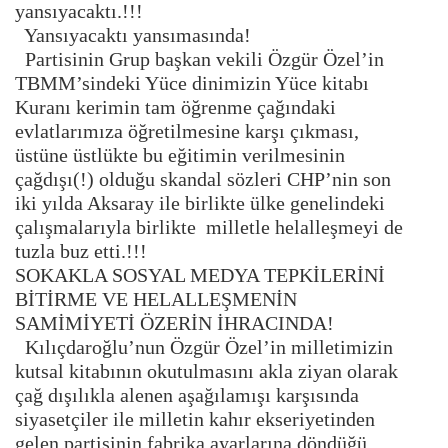
yansıyacaktı.!!!
Yansıyacaktı yansımasında!
Partisinin Grup başkan vekili Özgür Özel’in
TBMM’sindeki Yüce dinimizin Yüce kitabı
Kuranı kerimin tam öğrenme çağındaki
evlatlarımıza öğretilmesine karşı çıkması,
üstüne üstlükte bu eğitimin verilmesinin
çağdışı(!) olduğu skandal sözleri CHP’nin son
iki yılda Aksaray ile birlikte ülke genelindeki
çalışmalarıyla birlikte milletle helalleşmeyi de
tuzla buz etti.!!!
SOKAKLA SOSYAL MEDYA TEPKİLERİNİ
BİTİRME VE HELALLEŞMENİN
SAMİMİYETİ ÖZERİN İHRACINDA!
Kılıçdaroğlu’nun Özgür Özel’in milletimizin
kutsal kitabının okutulmasını akla ziyan olarak
çağ dışılıkla alenen aşağılamışı karşısında
siyasetçiler ile milletin kahır ekseriyetinden
gelen partisinin fabrika ayarlarına döndüğü