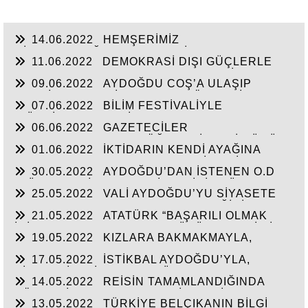
14.06.2022
HEMŞERİMİZ
HİSARCIKLIOĞLU’NDAN YENİ YATIRIM
11.06.2022
DEMOKRASİ DIŞI GÜÇLERLE
MÜJDELERİ BEKLİYOR!
GENEL BAŞKAN SULTASINA KARŞI BİR
09.06.2022
AYDOĞDU COŞ’A ULAŞIP
OSMANLI”KALAYCI ŞAMMAS!”
GEÇTİ, BEKLENTİ KAYMAKAM ÖZDEN’İN
07.06.2022
BİLİM FESTİVALİYLE
HİZMETLERİNE ULAŞMASI!
“TÜRKİYE’YE FABRİKA YAPILMIYOR’A
06.06.2022
GAZETECİLER
CEVAP”HİZMETE AÇILAN 41 YENİ FABRİKA!!
DEZENFORMASYONU ÖĞRENDİKLERİ GÜNÜ
01.06.2022
İKTİDARIN KENDİ AYAĞINA
CHP FİİLEN YAŞATTI!!!
SIKMAMASININ YEGANE ÇARESİ VERİLEN
30.05.2022
AYDOĞDU’DAN İSTENEN O.D
SÖZLERİN TUTULMASINDA!!!
T.’ÜN HAYALİ CAM FABRİKASI İÇİN TÜM
25.05.2022
VALİ AYDOĞDU’YU SİYASETE
HAMMADELERE SAHİBİZ!
ALET ETMEK AKSARAY’IN GELECEĞİNİ
21.05.2022
ATATÜRK “BAŞARILI OLMAK
ÇALMAKTIR!!!
İÇİN AYDINLARLA HALKIN DÜŞÜNCELERİ BİR
19.05.2022
KIZLARA BAKMAKMAYLA,
BİRİNE UYGUN OLMALI”
MASAL’LARDAN KURTARILARAK GERÇEK
17.05.2022
İSTİKBAL AYDOĞDU’YLA,
TARİH ÖĞRETİLEN GENÇLİK!!!
SİYASTÇİLERİN GENEL BÜTÇEDEN %2-4 FAZLA
14.05.2022
REİSİN TAMAMLANDIĞINDA
YATIRIMI ALMASINDA!!!
KÖHNEYİ MODERN YERLEŞİM YERİNE
13.05.2022
TÜRKİYE BELÇIKANIN BİLGİ
ÇEVİRTECEK ÇEYİZİ