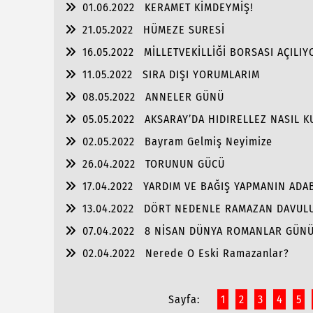
01.06.2022
KERAMET KİMDEYMİŞ!
21.05.2022
HÜMEZE SURESİ
16.05.2022
MİLLETVEKİLLİĞİ BORSASI AÇILIY
11.05.2022
SIRA DIŞI YORUMLARIM
08.05.2022
ANNELER GÜNÜ
05.05.2022
AKSARAY’DA HIDIRELLEZ NASIL K
02.05.2022
Bayram Gelmiş Neyimize
26.04.2022
TORUNUN GÜCÜ
17.04.2022
YARDIM VE BAĞIŞ YAPMANIN ADA
13.04.2022
DÖRT NEDENLE RAMAZAN DAVULU
07.04.2022
8 NİSAN DÜNYA ROMANLAR GÜN
02.04.2022
Nerede O Eski Ramazanlar?
Sayfa:
1
2
3
4
5