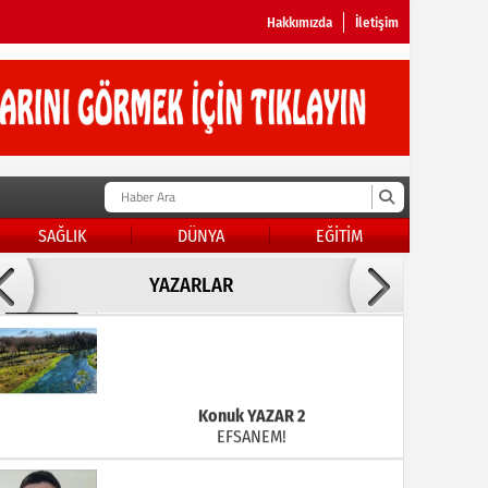
Hakkımızda
İletişim
SAĞLIK
DÜNYA
EĞİTİM
Doç Dr.İbrahim BAYKAN
YAZARLAR
KADER DİYEMEZSİN SEN KENDİN ETTİN
Konuk YAZAR 2
EFSANEM!