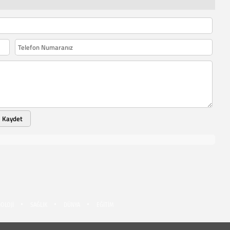
Kaydet
OLOJİ
SAĞLIK
DÜNYA
EĞİTİM