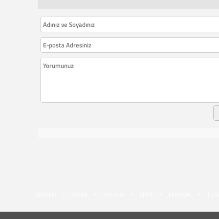
GÜNDEM
YAŞAM
POLİTİKA
SPOR
EKONOMİ
TEKN