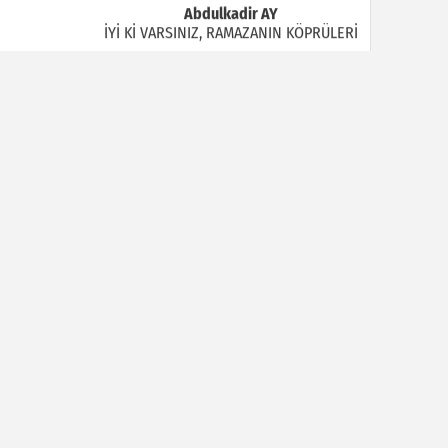
Abdulkadir AY
İYİ Kİ VARSINIZ, RAMAZANIN KÖPRÜLERİ
Halil MANUŞ
“BİR HIYAR ARANIYOR”
Mahmut Çiçekdağı
Müslüman Nasıl Olmalı
Yavuz Bayram Çalışkan
RAHMAN VE RAHİM OLAN ALLAH