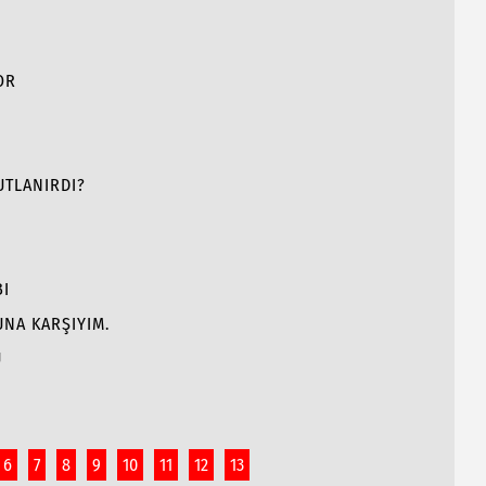
OR
UTLANIRDI?
BI
NA KARŞIYIM.
Ü
6
7
8
9
10
11
12
13