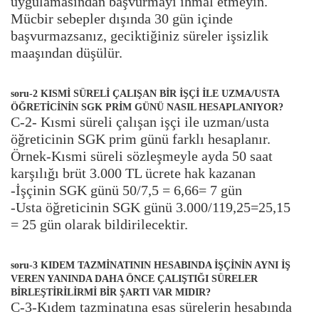
uygulamasından başvurmayı ihmal etmeyin.
Mücbir sebepler dışında 30 gün içinde
başvurmazsanız, geciktiğiniz süreler işsizlik
maaşından düşülür.
soru-2 KISMİ SÜRELİ ÇALIŞAN BİR İŞÇİ İLE UZMA/USTA
ÖĞRETİCİNİN SGK PRİM GÜNÜ NASIL HESAPLANIYOR?
C-2- Kısmi süreli çalışan işçi ile uzman/usta
öğreticinin SGK prim günü farklı hesaplanır.
Örnek-Kısmi süreli sözleşmeyle ayda 50 saat
karşılığı brüt 3.000 TL ücrete hak kazanan
-İşçinin SGK günü 50/7,5 = 6,66= 7 gün
-Usta öğreticinin SGK günü 3.000/119,25=25,15
= 25 gün olarak bildirilecektir.
soru-3 KIDEM TAZMİNATININ HESABINDA İŞÇİNİN AYNI İŞ
VEREN YANINDA DAHA ÖNCE ÇALIŞTIĞI SÜRELER
BİRLEŞTİRİLİRMİ BİR ŞARTI VAR MIDIR?
C-3-Kıdem tazminatına esas sürelerin hesabında