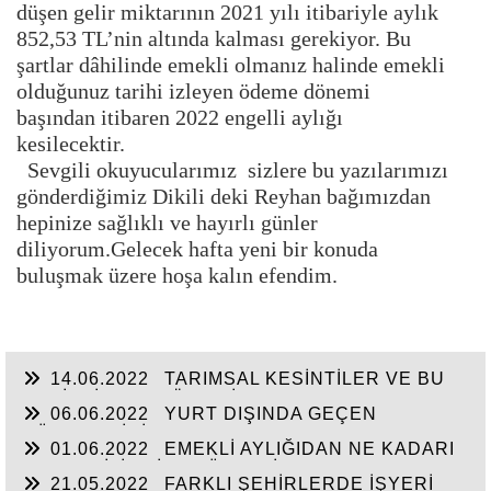
düşen gelir miktarının 2021 yılı itibariyle aylık
852,53 TL’nin altında kalması gerekiyor. Bu
şartlar dâhilinde emekli olmanız halinde emekli
olduğunuz tarihi izleyen ödeme dönemi
başından itibaren 2022 engelli aylığı
kesilecektir.
Sevgili okuyucularımız sizlere bu yazılarımızı
gönderdiğimiz Dikili deki Reyhan bağımızdan
hepinize sağlıklı ve hayırlı günler
diliyorum.Gelecek hafta yeni bir konuda
buluşmak üzere hoşa kalın efendim.
14.06.2022
TARIMSAL KESİNTİLER VE BU
KESİNTİLERE GÖRE SİGORTALILIK VE
06.06.2022
YURT DIŞINDA GEÇEN
EMEKLİLİK DURUMLARI
SÜRELER İÇİN ÇIKARTILAN GSS BORCUNUN
01.06.2022
EMEKLİ AYLIĞIDAN NE KADARI
DURUMU İLE İŞ SÖZLEŞMESİNİN DEVRİDE
HACZEDİLİR? İŞE SÜREKLİ GEÇ GELEN
İŞÇİLERİN SGK MATRAHLARI
21.05.2022
FARKLI ŞEHİRLERDE İŞYERİ
İŞCİNİN BU SÜRELERİ PRİM GÜNÜNDEN