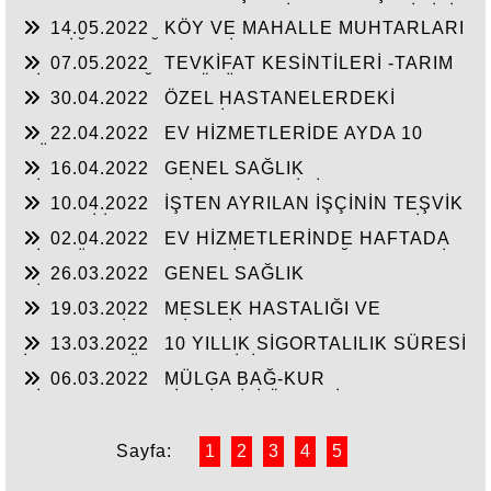
BULUNA AMA BORCU OLAN İŞVERENLERİMİZİN
DÜŞÜLEBİLİR Mİ?
14.05.2022
KÖY VE MAHALLE MUHTARLARI
TEŞVİKLERDEN YARARLANMASI--UZUN
VE DİĞER BAĞ-KUR SİGORTALILARIMIZLA
SÜRELİ RAPOR ONAYLARI
07.05.2022
TEVKİFAT KESİNTİLERİ -TARIM
İLGİLİ BİLGİLER
SİGORTALILIĞI VE ÖLÜM YARDIMI
30.04.2022
ÖZEL HASTANELERDEKİ
MUAYENE VE TEDAVİLERDE ALINAN KATILIM
22.04.2022
EV HİZMETLERİDE AYDA 10
PAYI-YURTDIŞI EMEKLİLERİNİN VERECEĞİ
GÜNDEN FAZLA ÇALIŞAN VE APARTMAN
YOKLAMA BELGESİ-EVLENME İZNİ
16.04.2022
GENEL SAĞLIK
KAPICILIĞI YAPANLARIN KOLAY İŞVERENLİK
SİGORTALILARIN İkAMETLERİNİ YURT DIŞINA
UYGULAMASI İLE SGK BİLDİRİMLERİ.
10.04.2022
İŞTEN AYRILAN İŞÇİNİN TEŞVİK
VEYA DIŞARIDAN ÜLKEMİZE TAŞIMALARINDA
NEDENİ İLE ÇIKIŞINI VERMEME DURUMU İLE
YAPILACAKLAR-İSTEĞE BAĞLI
02.04.2022
EV HİZMETLERİNDE HAFTADA
YEDEK SUBAYLIK HİZMETİNİN EMEKLİ
SİGORTALILARIN BORCU VE GSS
BİR GÜN ÇALIŞANIN SİGORTALILIĞI-ASKERLİK
İKRAMİYESİNE KATKISI?
26.03.2022
GENEL SAĞLIK
BORÇLANMASIIN EMEKLİLİĞE ETKİSİ
SİGORTASINDAN NE ZAMAN
19.03.2022
MESLEK HASTALIĞI VE
YARARLANILABİLİR- EMEKLİ SANDIĞI NA TABİ
EVLENME İKRAMİYESİ
DUL-YETİM AYLIKLARININ KESİLMESİNİ
13.03.2022
10 YILLIK SİGORTALILIK SÜRESİ
GEREKTİREN HALLER.
İLE (3600 GÜN) EMEKLİLİK
06.03.2022
MÜLGA BAĞ-KUR
SİGORTALILARI İLE İLGİLİ ÖNEMLİ SORULAR
VE CEVAPLARI
Sayfa:
1
2
3
4
5