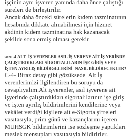
işçinin aynı işveren yanında daha önce çalıştığı
süreleri de birleştirilir.
Ancak daha önceki sürelerin kıdem tazminatının
hesabında dikkate alınabilmesi için hizmet
akdinin kıdem tazminatına hak kazanacak
şekilde sona ermiş olması gerekir.
soru-4 ALT İŞ VERENLER ASIL İŞ VERENE AİT İŞ YERİNDE
ÇALIŞTIRDIKLARI SİGORTALILARIN İŞE GİRİŞ VEYE
İŞTEN AYRILIŞ BİLDİRGELERİNİ NASIL BİLDİRECEKLER?
C-4- Biraz detay gibi gözüksede Alt İş
verenlerimizi ilgilendiren bu soruyu da
cevaplıyalım.Alt işverenler, asıl işverene ait
işyerinde çalıştırdıkları sigortalılarının işe giriş
ve işten ayrılış bildirimlerini kendilerine veya
vekâlet verdiği kişilere ait e-Sigorta şifreleri
vasıtasıyla, prim günü ve kazançlarını içeren
MUHSGK bildirimlerini ise sözleşme yaptıkları
meslek mensupları vasıtasıyla bildirirler.