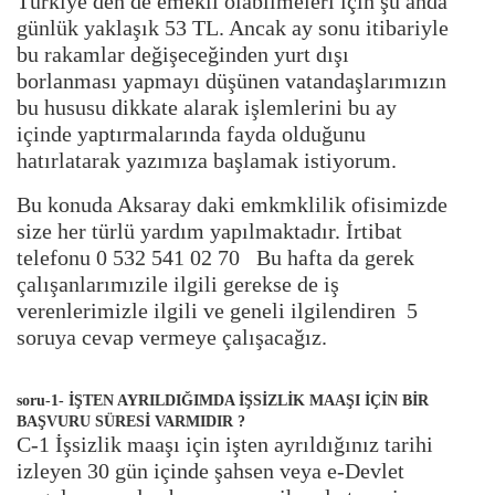
Türkiye den de emekli olabilmeleri için şu anda
günlük yaklaşık 53 TL. Ancak ay sonu itibariyle
bu rakamlar değişeceğinden yurt dışı
borlanması yapmayı düşünen vatandaşlarımızın
bu hususu dikkate alarak işlemlerini bu ay
içinde yaptırmalarında fayda olduğunu
hatırlatarak yazımıza başlamak istiyorum.
Bu konuda Aksaray daki emkmklilik ofisimizde
size her türlü yardım yapılmaktadır. İrtibat
telefonu 0 532 541 02 70 Bu hafta da gerek
çalışanlarımızile ilgili gerekse de iş
verenlerimizle ilgili ve geneli ilgilendiren 5
soruya cevap vermeye çalışacağız.
soru-1- İŞTEN AYRILDIĞIMDA İŞSİZLİK MAAŞI İÇİN BİR
BAŞVURU SÜRESİ VARMIDIR ?
C-1 İşsizlik maaşı için işten ayrıldığınız tarihi
izleyen 30 gün içinde şahsen veya e-Devlet