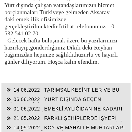
Yurt dışında çalışan vatandaşlarımızın hizmet
borçlanmaları Türkiyeye gelmeden Aksaray
daki emeklilik ofisimizde
gerçekleştirilmektedir.İrtibat telefonumuz 0
532 541 02 70
Gelecek hafta buluşmak üzere bu yazılarımızı
hazırlayıp,gönderdiğimiz Dikili deki Reyhan
bağımızdan hepinize sağlıklı,huzurlu ve hayırlı
günler diliyorum. Hoşca kalın efendim.
14.06.2022
TARIMSAL KESİNTİLER VE BU
KESİNTİLERE GÖRE SİGORTALILIK VE
06.06.2022
YURT DIŞINDA GEÇEN
EMEKLİLİK DURUMLARI
SÜRELER İÇİN ÇIKARTILAN GSS BORCUNUN
01.06.2022
EMEKLİ AYLIĞIDAN NE KADARI
DURUMU İLE İŞ SÖZLEŞMESİNİN DEVRİDE
HACZEDİLİR? İŞE SÜREKLİ GEÇ GELEN
İŞÇİLERİN SGK MATRAHLARI
21.05.2022
FARKLI ŞEHİRLERDE İŞYERİ
İŞCİNİN BU SÜRELERİ PRİM GÜNÜNDEN
BULUNA AMA BORCU OLAN İŞVERENLERİMİZİN
DÜŞÜLEBİLİR Mİ?
14.05.2022
KÖY VE MAHALLE MUHTARLARI
TEŞVİKLERDEN YARARLANMASI--UZUN