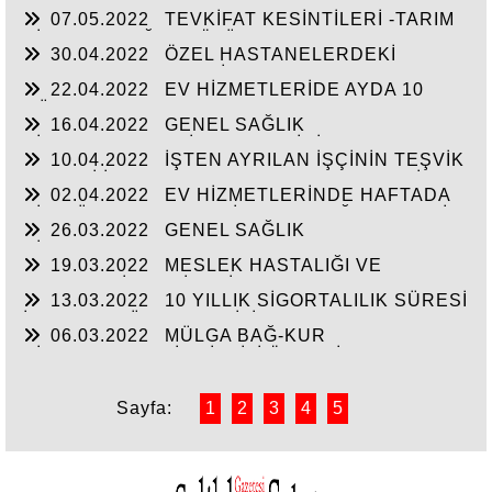
VE DİĞER BAĞ-KUR SİGORTALILARIMIZLA
SÜRELİ RAPOR ONAYLARI
07.05.2022
TEVKİFAT KESİNTİLERİ -TARIM
İLGİLİ BİLGİLER
SİGORTALILIĞI VE ÖLÜM YARDIMI
30.04.2022
ÖZEL HASTANELERDEKİ
MUAYENE VE TEDAVİLERDE ALINAN KATILIM
22.04.2022
EV HİZMETLERİDE AYDA 10
PAYI-YURTDIŞI EMEKLİLERİNİN VERECEĞİ
GÜNDEN FAZLA ÇALIŞAN VE APARTMAN
YOKLAMA BELGESİ-EVLENME İZNİ
16.04.2022
GENEL SAĞLIK
KAPICILIĞI YAPANLARIN KOLAY İŞVERENLİK
SİGORTALILARIN İkAMETLERİNİ YURT DIŞINA
UYGULAMASI İLE SGK BİLDİRİMLERİ.
10.04.2022
İŞTEN AYRILAN İŞÇİNİN TEŞVİK
VEYA DIŞARIDAN ÜLKEMİZE TAŞIMALARINDA
NEDENİ İLE ÇIKIŞINI VERMEME DURUMU İLE
YAPILACAKLAR-İSTEĞE BAĞLI
02.04.2022
EV HİZMETLERİNDE HAFTADA
YEDEK SUBAYLIK HİZMETİNİN EMEKLİ
SİGORTALILARIN BORCU VE GSS
BİR GÜN ÇALIŞANIN SİGORTALILIĞI-ASKERLİK
İKRAMİYESİNE KATKISI?
26.03.2022
GENEL SAĞLIK
BORÇLANMASIIN EMEKLİLİĞE ETKİSİ
SİGORTASINDAN NE ZAMAN
19.03.2022
MESLEK HASTALIĞI VE
YARARLANILABİLİR- EMEKLİ SANDIĞI NA TABİ
EVLENME İKRAMİYESİ
DUL-YETİM AYLIKLARININ KESİLMESİNİ
13.03.2022
10 YILLIK SİGORTALILIK SÜRESİ
GEREKTİREN HALLER.
İLE (3600 GÜN) EMEKLİLİK
06.03.2022
MÜLGA BAĞ-KUR
SİGORTALILARI İLE İLGİLİ ÖNEMLİ SORULAR
VE CEVAPLARI
Sayfa:
1
2
3
4
5