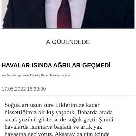
A.GÜDENDEDE
HAVALAR ISINDA AĞRILAR GEÇMEDİ
salihler şehri gazetesi,Aksaray Haber,Aksaray haberleri
17.05.2022 16:38:00
Soğukları uzun süre iliklerimize kadar
hissettiğimiz bir kış yaşadık. Baharda arada
sıcak yüzünü gösterse de soğuk geçti. Şimdi
havalarda ısınmaya başladı ve artık yaz
havasına geçiyoruz. Aksaray da gün içinde