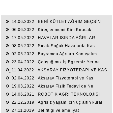
14.06.2022
BENİ KÜTLET AĞRIM GEÇSİN
06.06.2022
Kireçlenmemi Kim Kıracak
17.05.2022
HAVALAR ISINDA AĞRILAR
GEÇMEDİ
08.05.2022
Sıcak-Soğuk Havalarda Kas
Ağrıları
02.05.2022
Bayramda Ağrıları Konuşalım
23.04.2022
Çalıştığımız İş Egzersiz Yerine
Geçer mi?
11.04.2022
AKSARAY FİZYOTERAPİ VE KAS
AĞRILARINDAN KORUNMA
02.04.2022
Aksaray Fizyoterapi ve Kas
Ağrılarından Korunma
19.03.2022
Aksaray Fizik Tedavi de Ne
Yapmalıdır
14.06.2021
ROBOTİK AĞRI TEKNOLOJİSİ
CİHAZIMIZ ARTIK AKSARAY’DA
22.12.2019
Ağrısız yaşam için üç altın kural
27.11.2019
Bel fıtığı ve ameliyat