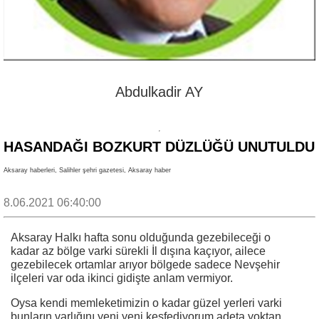
Abdulkadir AY
HASANDAĞI BOZKURT DÜZLÜĞÜ UNUTULDU
Aksaray haberleri, Salihler şehri gazetesi, Aksaray haber
8.06.2021 06:40:00
Aksaray Halkı hafta sonu olduğunda gezebileceği o
kadar az bölge varki sürekli İl dışına kaçıyor, ailece
gezebilecek ortamlar arıyor bölgede sadece Nevşehir
ilçeleri var oda ikinci gidişte anlam vermiyor.
Oysa kendi memleketimizin o kadar güzel yerleri varki
bunların varlığını yeni yeni keşfediyorum adeta yoktan