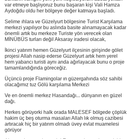
var etmeye başlıyoruz bunu başaran kişi Vali Hamza
Aydoğdu oldu her bölgeye değer katmaya başladı.
Selime ıhlara ve Güzelyurt bölgesine Turist Karşılama
merkezi yapılıyor bu aslında basite alınamayacak kadar
önemli artık bu merkeze Turiste yön verecek olan
MİNÜBÜS turları değil Aksaray iradesi olacak,
İkinci yatırım hemen Güzelyurt ilçesinin girişinde gölet
projesi Allah nasip ederse Güzelyurt artık hem yerel
hem yabancı turisti aynı anda ağırlayacak bunu o proje
tamamlandığında göreceğiz.
Üçüncü proje Flamingolar ın güzergahında söz sahibi
olacağımız tuz Gölü karşılama Merkezi
Ve en önemli merkez Hasandağı... dünyanın en güzel
dağı.
Herkes görüyorki halk orada MALESEF bölgede çöplük
hakim üç beş oturma masaları Allah lık olmuş cazibesi
artıracak hiç bir yatırım olmadı üvey evlat muamelesi
görüyor