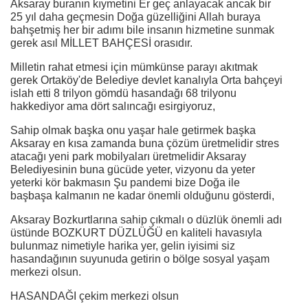
Aksaray buranın kıymetini Er geç anlayacak ancak bir
25 yıl daha geçmesin Doğa güzelliğini Allah buraya
bahşetmiş her bir adımı bile insanın hizmetine sunmak
gerek asıl MİLLET BAHÇESİ orasıdır.
Milletin rahat etmesi için mümkünse parayı akıtmak
gerek Ortaköy'de Belediye devlet kanalıyla Orta bahçeyi
islah etti 8 trilyon gömdü hasandağı 68 trilyonu
hakkediyor ama dört salıncağı esirgiyoruz,
Sahip olmak başka onu yaşar hale getirmek başka
Aksaray en kısa zamanda buna çözüm üretmelidir stres
atacağı yeni park mobilyaları üretmelidir Aksaray
Belediyesinin buna gücüde yeter, vizyonu da yeter
yeterki kör bakmasın Şu pandemi bize Doğa ile
başbaşa kalmanın ne kadar önemli olduğunu gösterdi,
Aksaray Bozkurtlarına sahip çıkmalı o düzlük önemli adı
üstünde BOZKURT DÜZLÜĞÜ en kaliteli havasıyla
bulunmaz nimetiyle harika yer, gelin iyisimi siz
hasandağının suyunuda getirin o bölge sosyal yaşam
merkezi olsun.
HASANDAĞI çekim merkezi olsun