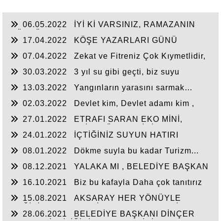
06.05.2022
İYİ Kİ VARSINIZ, RAMAZANIN
KÖPRÜLERİ
17.04.2022
KÖŞE YAZARLARI GÜNÜ
07.04.2022
Zekat ve Fitreniz Çok Kıymetlidir,
Yerini Bulursa.
30.03.2022
3 yıl su gibi geçti, biz suyu
göremedik
13.03.2022
Yangınların yarasını sarmak…
yada rant
02.03.2022
Devlet kim, Devlet adamı kim ,
Devletin adamı kim …
27.01.2022
ETRAFI SARAN EKO MİNİ,
(ALKOL HANELERİN) GÜNAHI KİMİN…?
24.01.2022
İÇTİĞİNİZ SUYUN HATIRI
VARSA
08.01.2022
Dökme suyla bu kadar Turizm...
08.12.2021
YALAKA MI , BELEDİYE BAŞKAN
YARDIMCISI MI ?
16.10.2021
Biz bu kafayla Daha çok tanıtırız
15.08.2021
AKSARAY HER YÖNÜYLE
DEĞİŞİYOR ENGELSİZ YAŞAM MERKEZİ
28.06.2021
BELEDİYE BAŞKANI DİNÇER
ENGELLİLER İÇİN UMUT OLACAK.!