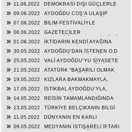
11.06.2022
DEMOKRASİ DIŞI GÜÇLERLE
MÜJDELERİ BEKLİYOR!
GENEL BAŞKAN SULTASINA KARŞI BİR
09.06.2022
AYDOĞDU COŞ’A ULAŞIP
OSMANLI”KALAYCI ŞAMMAS!”
GEÇTİ, BEKLENTİ KAYMAKAM ÖZDEN’İN
07.06.2022
BİLİM FESTİVALİYLE
HİZMETLERİNE ULAŞMASI!
“TÜRKİYE’YE FABRİKA YAPILMIYOR’A
06.06.2022
GAZETECİLER
CEVAP”HİZMETE AÇILAN 41 YENİ FABRİKA!!
DEZENFORMASYONU ÖĞRENDİKLERİ GÜNÜ
01.06.2022
İKTİDARIN KENDİ AYAĞINA
CHP FİİLEN YAŞATTI!!!
SIKMAMASININ YEGANE ÇARESİ VERİLEN
30.05.2022
AYDOĞDU’DAN İSTENEN O.D
SÖZLERİN TUTULMASINDA!!!
T.’ÜN HAYALİ CAM FABRİKASI İÇİN TÜM
25.05.2022
VALİ AYDOĞDU’YU SİYASETE
HAMMADELERE SAHİBİZ!
ALET ETMEK AKSARAY’IN GELECEĞİNİ
21.05.2022
ATATÜRK “BAŞARILI OLMAK
ÇALMAKTIR!!!
İÇİN AYDINLARLA HALKIN DÜŞÜNCELERİ BİR
19.05.2022
KIZLARA BAKMAKMAYLA,
BİRİNE UYGUN OLMALI”
MASAL’LARDAN KURTARILARAK GERÇEK
17.05.2022
İSTİKBAL AYDOĞDU’YLA,
TARİH ÖĞRETİLEN GENÇLİK!!!
SİYASTÇİLERİN GENEL BÜTÇEDEN %2-4 FAZLA
14.05.2022
REİSİN TAMAMLANDIĞINDA
YATIRIMI ALMASINDA!!!
KÖHNEYİ MODERN YERLEŞİM YERİNE
13.05.2022
TÜRKİYE BELÇIKANIN BİLGİ
ÇEVİRTECEK ÇEYİZİ
PAYLAŞIMI ANLAŞMASINI ŞANTAJA
11.05.2022
DÜNYANIN EN KARLI
ÇEVİRMESİNİ ENGELLESİN!!!
TİCARETİYLE KABİR AZABINDANDA
09.05.2022
MEDYANIN İSTİŞARELİ İFTARI
KURTULMANINDA REÇETESİ!
VE İŞ-KUR’UN YILIN İLK ÇEYREĞİNDE 3000’E