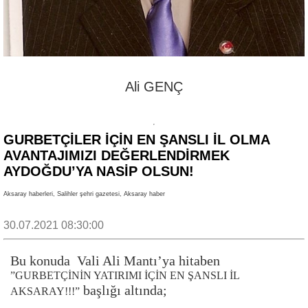
Ali GENÇ
GURBETÇİLER İÇİN EN ŞANSLI İL OLMA
AVANTAJIMIZI DEĞERLENDİRMEK
AYDOĞDU’YA NASİP OLSUN!
Aksaray haberleri, Salihler şehri gazetesi, Aksaray haber
30.07.2021 08:30:00
Bu konuda Vali Ali Mantı’ya hitaben
”GURBETÇİNİN YATIRIMI İÇİN EN ŞANSLI İL
başlığı altında;
AKSARAY!!!”