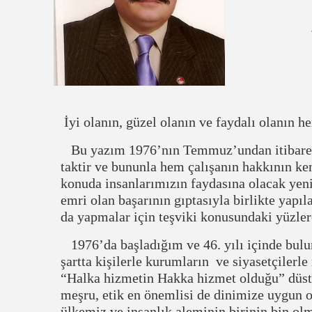
İyi olanın, güzel olanın ve faydalı olanın h
Bu yazım 1976’nın Temmuz’undan itibaren s
taktir ve bununla hem çalışanın hakkının ke
konuda insanlarımızın faydasına olacak yeni
emri olan başarının gıptasıyla birlikte yapıl
da yapmalar için teşviki konusundaki yüzlerc
1976’da başladığım ve 46. yılı içinde bu
şartta kişilerle kurumların ve siyasetçiler
“Halka hizmetin Hakka hizmet olduğu” düs
meşru, etik en önemlisi de dinimize uygun o
ülkemiz ve insanlık aleminin birinin bin olm