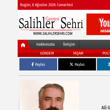
Bugün, 8 Ağustos 2026 Cumartesi
Hakkımızda
İletişim
GÜNDEM
YAŞAM
POLİ
Paylas
Paylas
Ali 