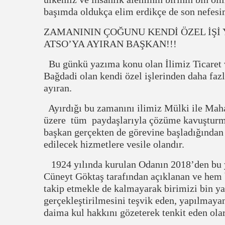
başımda oldukça elim erdikçe de son nefesi
ZAMANININ ÇOĞUNU KENDİ ÖZEL İŞİ
ATSO’YA AYIRAN BAŞKAN!!!
Bu günkü yazıma konu olan İlimiz Ticaret 
Bağdadi olan kendi özel işlerinden daha fa
ayıran.
Ayırdığı bu zamanını ilimiz Mülki ile Mahal
üzere tüm paydaşlarıyla çözüme kavuşturma
başkan gerçekten de görevine başladığından
edilecek hizmetlere vesile olandır.
1924 yılında kurulan Odanın 2018’den bu y
Cüneyt Göktaş tarafından açıklanan ve hem b
takip etmekle de kalmayarak birimizi bin ya
gerçekleştirilmesini teşvik eden, yapılmaya
daima kul hakkını gözeterek tenkit eden ol