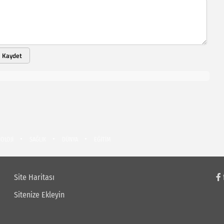
Kaydet
OLOJİ
SAĞLIK
DÜNYA
EĞİTİM
Site Haritası
Sitenize Ekleyin