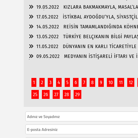
OLMALI”
19.05.2022
KIZLARA BAKMAKMAYLA, MASAL’L
GENÇLİK!!!
17.05.2022
İSTİKBAL AYDOĞDU’YLA, SİYASTÇİ
ALMASINDA!!!
14.05.2022
REİSİN TAMAMLANDIĞINDA KÖHNE
13.05.2022
TÜRKİYE BELÇIKANIN BİLGİ PAYLA
ENGELLESİN!!!
11.05.2022
DÜNYANIN EN KARLI TİCARETİYL
09.05.2022
MEDYANIN İSTİŞARELİ İFTARI VE 
İŞ BAŞARISI!!
1
2
3
4
5
6
7
8
9
10
11
12
25
26
27
28
29