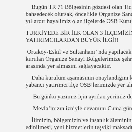
Bugün TR 71 Bölgesinin gözdesi olan Tica
bahsedecek olursak, öncelikle Organize San
yıllardır hayalimiz olan ilçelerde OSB Kuru
TÜRKİYEDE BİR İLK OLAN 3 İLÇEMİZİ
YATIRIMCILARDAN BÜYÜK İLGİ!!
Ortaköy-Eskil ve Sultanhanı’ nda yapılacak 
kurulan Organize Sanayi Bölgelerimize şehr
arasında yer almasını sağlayacaktır.
Daha kurulum aşamasının onaylandığını ka
yabancı yatırımcı ilçe OSB’lerimizde yer al
Bu günkü yazımız için ayrılan yerimiz do
Mevla’mızın izniyle devamını Cuma günü
İlimizin, bölgemizin ve insanlık âleminin m
edinilmesi, yeni hizmetlerin teşviki maksadıy