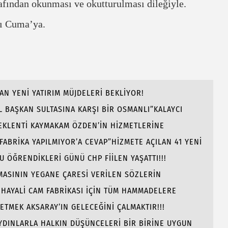
rafından okunması ve okutturulması dileğiyle.
ı Cuma’ya.
AN YENİ YATIRIM MÜJDELERİ BEKLİYOR!
 BAŞKAN SULTASINA KARŞI BİR OSMANLI”KALAYCI
BEKLENTİ KAYMAKAM ÖZDEN’İN HİZMETLERİNE
 FABRİKA YAPILMIYOR’A CEVAP”HİZMETE AÇILAN 41 YENİ
ÖĞRENDİKLERİ GÜNÜ CHP FİİLEN YAŞATTI!!!
AMASININ YEGANE ÇARESİ VERİLEN SÖZLERİN
 HAYALİ CAM FABRİKASI İÇİN TÜM HAMMADELERE
 ETMEK AKSARAY’IN GELECEĞİNİ ÇALMAKTIR!!!
AYDINLARLA HALKIN DÜŞÜNCELERİ BİR BİRİNE UYGUN