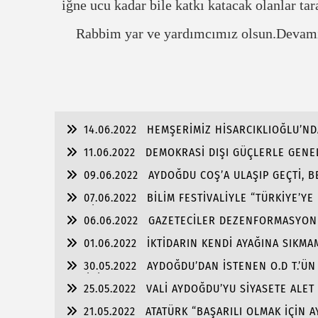
iğne ucu kadar bile katkı katacak olanlar ta
Rabbim yar ve yardımcımız olsun.Devam
14.06.2022
HEMŞERİMİZ HİSARCIKLIOĞLU’ND
11.06.2022
DEMOKRASİ DIŞI GÜÇLERLE GENEL
ŞAMMAS!”
09.06.2022
AYDOĞDU COŞ’A ULAŞIP GEÇTİ, 
ULAŞMASI!
07.06.2022
BİLİM FESTİVALİYLE “TÜRKİYE’YE
FABRİKA!!
06.06.2022
GAZETECİLER DEZENFORMASYONU 
01.06.2022
İKTİDARIN KENDİ AYAĞINA SIKM
TUTULMASINDA!!!
30.05.2022
AYDOĞDU’DAN İSTENEN O.D T.’ÜN
SAHİBİZ!
25.05.2022
VALİ AYDOĞDU’YU SİYASETE ALET
21.05.2022
ATATÜRK “BAŞARILI OLMAK İÇİN 