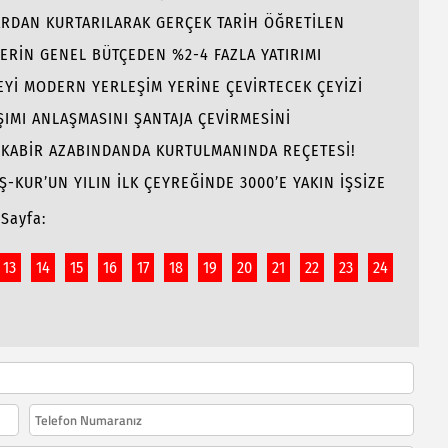
ARDAN KURTARILARAK GERÇEK TARİH ÖĞRETİLEN
LERİN GENEL BÜTÇEDEN %2-4 FAZLA YATIRIMI
Yİ MODERN YERLEŞİM YERİNE ÇEVİRTECEK ÇEYİZİ
ŞIMI ANLAŞMASINI ŞANTAJA ÇEVİRMESİNİ
E KABİR AZABINDANDA KURTULMANINDA REÇETESİ!
İŞ-KUR’UN YILIN İLK ÇEYREĞİNDE 3000’E YAKIN İŞSİZE
Sayfa:
13
14
15
16
17
18
19
20
21
22
23
24