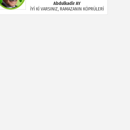
Abdulkadir AY
İYİ Kİ VARSINIZ, RAMAZANIN KÖPRÜLERİ
Halil MANUŞ
“BİR HIYAR ARANIYOR”
Mahmut Çiçekdağı
Müslüman Nasıl Olmalı
Yavuz Bayram Çalışkan
RAHMAN VE RAHİM OLAN ALLAH