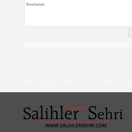
GÜNDEM
YAŞAM
POLİTİKA
SPOR
EKONOMİ
TEKN