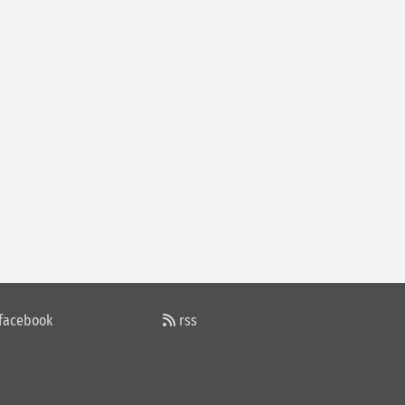
Muzaffer ÖZDEMİR
GÖZLERİM ETRAFIN GÖRMEDİ
M.KÜÇÜKER
ŞEHİTLİK VE GAZİLİK
Servet KARATAY
MÜSLÜMANIZ AMA HANGİ KONUMDAYIZ ?
facebook
rss
Nijat Yahyayev
Rusya Turist Kabul Etmeye Başlıyor