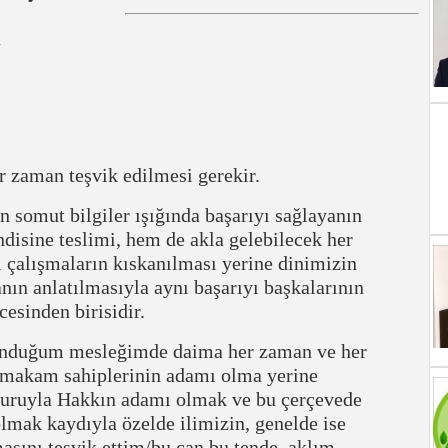
er zaman teşvik edilmesi gerekir.
omut bilgiler ışığında başarıyı sağlayanın
ndisine teslimi, hem de akla gelebilecek her
 çalışmaların kıskanılması yerine dinimizin
anın anlatılmasıyla aynı başarıyı başkalarının
esinden birisidir.
lunduğum mesleğimde daima her zaman ve her
le makam sahiplerinin adamı olma yerine
turuyla Hakkın adamı olmak ve bu çerçevede
lmak kaydıyla özelde ilimizin, genelde ise
asını teşvik ettim/bu can bu tende, aklım