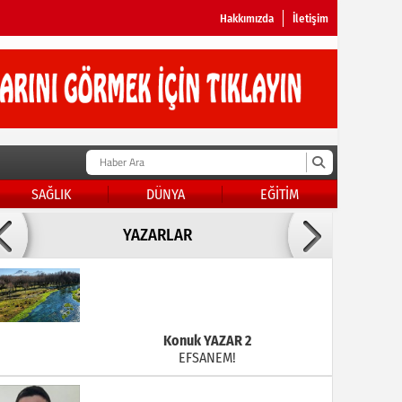
Hakkımızda
İletişim
SAĞLIK
DÜNYA
EĞİTİM
Doç Dr.İbrahim BAYKAN
YAZARLAR
KADER DİYEMEZSİN SEN KENDİN ETTİN
Konuk YAZAR 2
EFSANEM!