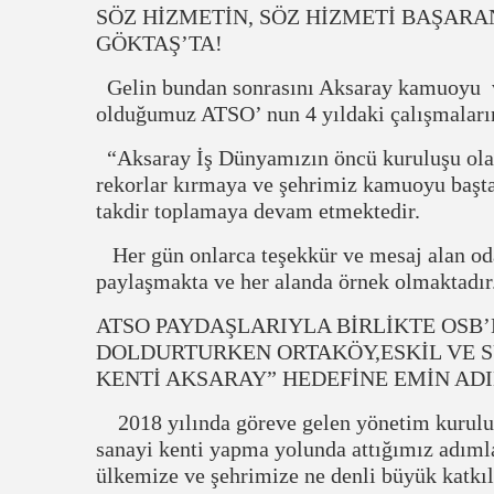
SÖZ HİZMETİN, SÖZ HİZMETİ BAŞARA
GÖKTAŞ’TA!
Gelin bundan sonrasını Aksaray kamuoyu ve
olduğumuz ATSO’ nun 4 yıldaki çalışmaların
“Aksaray İş Dünyamızın öncü kuruluşu olan
rekorlar kırmaya ve şehrimiz kamuoyu başt
takdir toplamaya devam etmektedir.
Her gün onlarca teşekkür ve mesaj alan oda
paylaşmakta ve her alanda örnek olmaktadır
ATSO PAYDAŞLARIYLA BİRLİKTE OSB’
DOLDURTURKEN ORTAKÖY,ESKİL VE S
KENTİ AKSARAY” HEDEFİNE EMİN ADI
2018 yılında göreve gelen yönetim kurulum
sanayi kenti yapma yolunda attığımız adıml
ülkemize ve şehrimize ne denli büyük katkıl