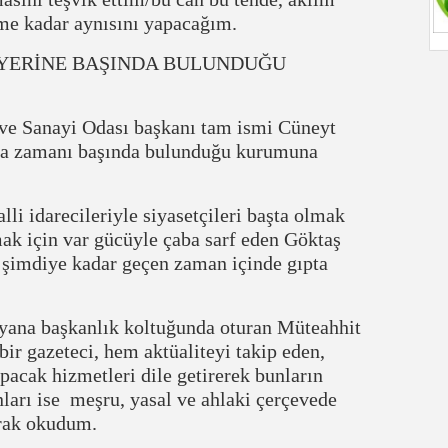
me kadar aynısını yapacağım.
 YERİNE BAŞINDA BULUNDUĞU
ve Sanayi Odası başkanı tam ismi Cüneyt
zla zamanı başında bulunduğu kurumuna
li idarecileriyle siyasetçileri başta olmak
k için var gücüyle çaba sarf eden Göktaş
 şimdiye kadar geçen zaman içinde gıpta
ana başkanlık koltuğunda oturan Müteahhit
ir gazeteci, hem aktüaliteyi takip eden,
pacak hizmetleri dile getirerek bunların
nları ise meşru, yasal ve ahlaki çerçevede
arak okudum.