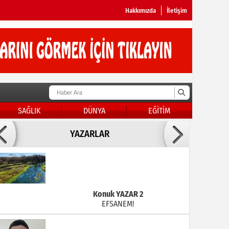
Hakkımızda
İletişim
SAĞLIK
DÜNYA
EĞİTİM
Doç Dr.İbrahim BAYKAN
YAZARLAR
KADER DİYEMEZSİN SEN KENDİN ETTİN
Konuk YAZAR 2
EFSANEM!