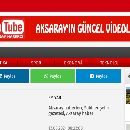
TİKA
SPOR
EKONOMİ
TEKNOLOJİ
Paylas
Paylas
Paylas
EY YÂR
Aksaray haberleri, Salihler şehri
gazetesi, Aksaray haber
13.05.2021 08:23:00