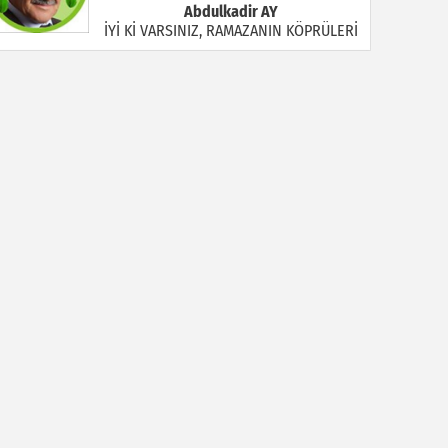
Abdulkadir AY
İYİ Kİ VARSINIZ, RAMAZANIN KÖPRÜLERİ
Halil MANUŞ
“BİR HIYAR ARANIYOR”
Mahmut Çiçekdağı
Müslüman Nasıl Olmalı
Yavuz Bayram Çalışkan
RAHMAN VE RAHİM OLAN ALLAH