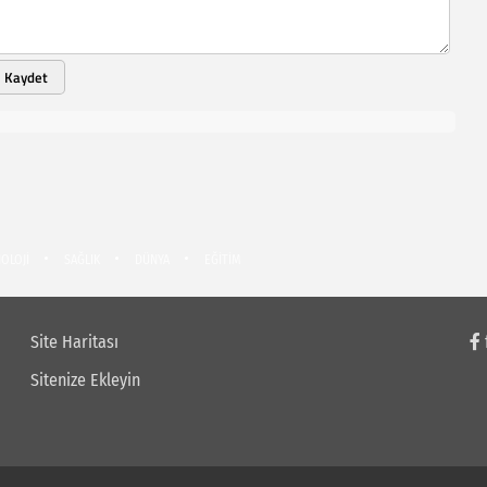
Kaydet
OLOJİ
SAĞLIK
DÜNYA
EĞİTİM
Site Haritası
Sitenize Ekleyin