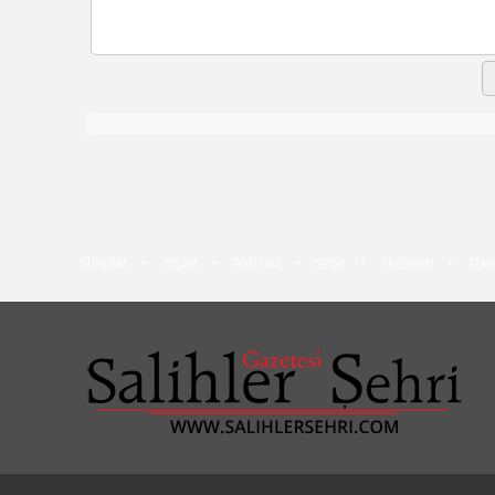
GÜNDEM
YAŞAM
POLİTİKA
SPOR
EKONOMİ
TEKN