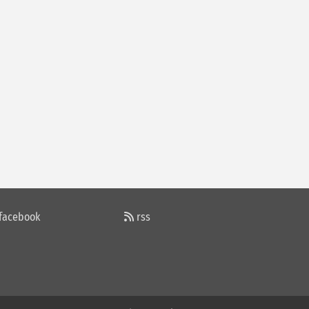
RAMAZANIN ÖNEMİ
Cemalettin ÖZTÜRK
KİMİN UMURUNDA
Kuddusi Bakar
AKSARAYLI OLMAK ELİMDE DEĞİLDİ
facebook
rss
Hakan Yalvaç
ADNAN MENDERES....