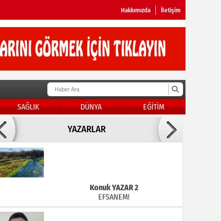
Hakkımızda
İletişim
SAĞLIK
DÜNYA
EĞİTİM
Doç Dr.İbrahim BAYKAN
YAZARLAR
KADER DİYEMEZSİN SEN KENDİN ETTİN
Konuk YAZAR 2
EFSANEM!