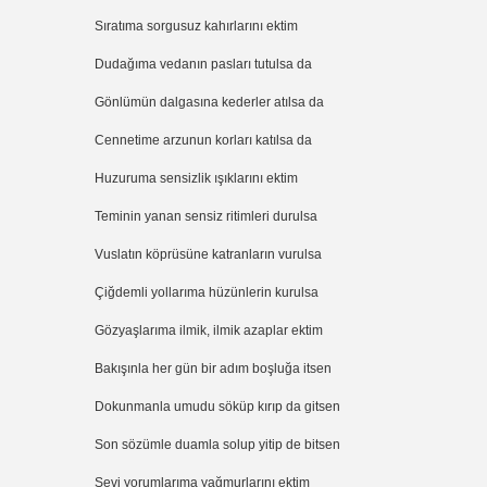
Sıratıma sorgusuz kahırlarını ektim
Dudağıma vedanın pasları tutulsa da
Gönlümün dalgasına kederler atılsa da
Cennetime arzunun korları katılsa da
Huzuruma sensizlik ışıklarını ektim
Teminin yanan sensiz ritimleri durulsa
Vuslatın köprüsüne katranların vurulsa
Çiğdemli yollarıma hüzünlerin kurulsa
Gözyaşlarıma ilmik, ilmik azaplar ektim
Bakışınla her gün bir adım boşluğa itsen
Dokunmanla umudu söküp kırıp da gitsen
Son sözümle duamla solup yitip de bitsen
Sevi yorumlarıma yağmurlarını ektim