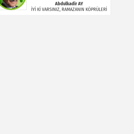
Abdulkadir AY
İYİ Kİ VARSINIZ, RAMAZANIN KÖPRÜLERİ
Halil MANUŞ
“BİR HIYAR ARANIYOR”
Mahmut Çiçekdağı
Müslüman Nasıl Olmalı
Yavuz Bayram Çalışkan
RAHMAN VE RAHİM OLAN ALLAH