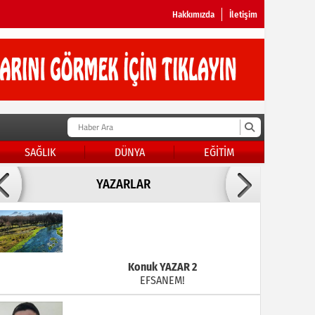
Hakkımızda
İletişim
SAĞLIK
DÜNYA
EĞİTİM
Doç Dr.İbrahim BAYKAN
YAZARLAR
KADER DİYEMEZSİN SEN KENDİN ETTİN
Konuk YAZAR 2
EFSANEM!