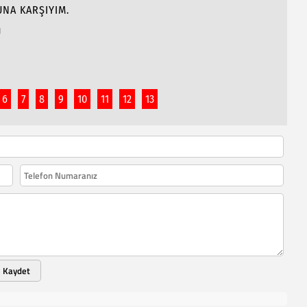
NA KARŞIYIM.
Ü
6
7
8
9
10
11
12
13
Kaydet