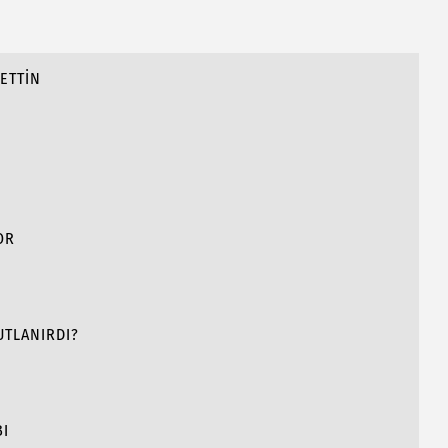
ETTİN
OR
UTLANIRDI?
BI