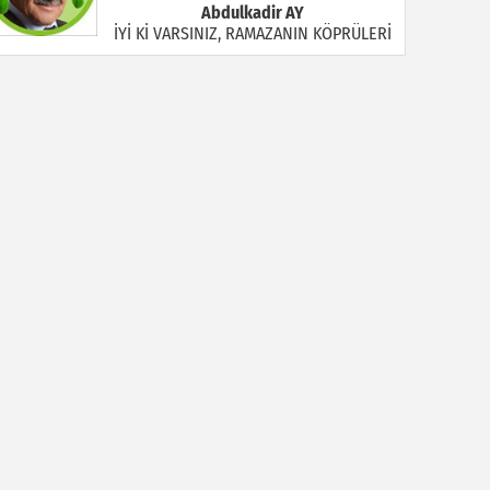
Abdulkadir AY
İYİ Kİ VARSINIZ, RAMAZANIN KÖPRÜLERİ
Halil MANUŞ
“BİR HIYAR ARANIYOR”
Mahmut Çiçekdağı
Müslüman Nasıl Olmalı
Yavuz Bayram Çalışkan
RAHMAN VE RAHİM OLAN ALLAH