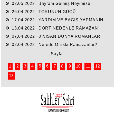
02.05.2022
Bayram Gelmiş Neyimize
26.04.2022
TORUNUN GÜCÜ
17.04.2022
YARDIM VE BAĞIŞ YAPMANIN
ADABI
13.04.2022
DÖRT NEDENLE RAMAZAN
DAVULUNA KARŞIYIM.
07.04.2022
8 NİSAN DÜNYA ROMANLAR
GÜNÜ
02.04.2022
Nerede O Eski Ramazanlar?
Sayfa:
1
2
3
4
5
6
7
8
9
10
11
12
13