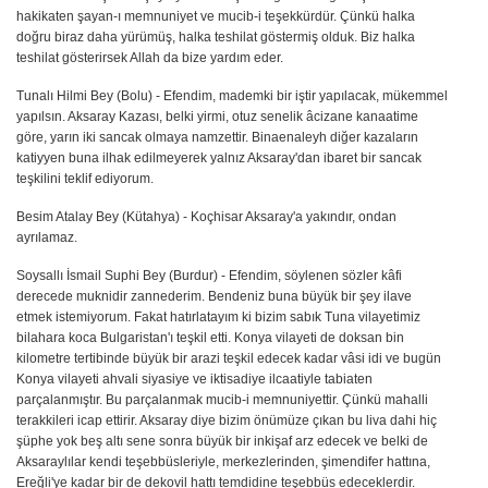
hakikaten şayan-ı memnuniyet ve mucib-i teşekkürdür. Çünkü halka
doğru biraz daha yürümüş, halka teshilat göstermiş olduk. Biz halka
teshilat gösterirsek Allah da bize yardım eder.
Tunalı Hilmi Bey (Bolu) - Efendim, mademki bir iştir yapılacak, mükemmel
yapılsın. Aksaray Kazası, belki yirmi, otuz senelik âcizane kanaatime
göre, yarın iki sancak olmaya namzettir. Binaenaleyh diğer kazaların
katiyyen buna ilhak edilmeyerek yalnız Aksaray'dan ibaret bir sancak
teşkilini teklif ediyorum.
Besim Atalay Bey (Kütahya) - Koçhisar Aksaray'a yakındır, ondan
ayrılamaz.
Soysallı İsmail Suphi Bey (Burdur) - Efendim, söylenen sözler kâfi
derecede muknidir zannederim. Bendeniz buna büyük bir şey ilave
etmek istemiyorum. Fakat hatırlatayım ki bizim sabık Tuna vilayetimiz
bilahara koca Bulgaristan'ı teşkil etti. Konya vilayeti de doksan bin
kilometre tertibinde büyük bir arazi teşkil edecek kadar vâsi idi ve bugün
Konya vilayeti ahvali siyasiye ve iktisadiye ilcaatiyle tabiaten
parçalanmıştır. Bu parçalanmak mucib-i memnuniyettir. Çünkü mahalli
terakkileri icap ettirir. Aksaray diye bizim önümüze çıkan bu liva dahi hiç
şüphe yok beş altı sene sonra büyük bir inkişaf arz edecek ve belki de
Aksaraylılar kendi teşebbüsleriyle, merkezlerinden, şimendifer hattına,
Ereğli'ye kadar bir de dekovil hattı temdidine teşebbüs edeceklerdir.