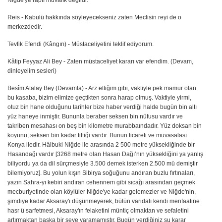
Reis - Kabulü hakkında söyleyecekseniz zaten Meclisin reyi de o
merkezdedir.
Tevfik Efendi (Kângırı) - Müstaceliyetini teklif ediyorum.
Kâtip Feyyaz Ali Bey - Zaten müstaceliyet kararı var efendim. (Devam,
dinleyelim sesleri)
Besîm Atalay Bey (Devamla) - Arz ettiğim gibi, vaktiyle pek mamur olan
bu kasaba, bizim elimize geçtikten sonra harap olmuş. Vaktiyle yirmi,
otuz bin hane olduğunu tarihler bize haber verdiği halde bugün bin altı
yüz haneye inmiştir. Bununla beraber seksen bin nüfusu vardır ve
takriben mesahası on beş bin kilometre murabbaındadır. Yüz doksan bin
koyunu, seksen bin kadar tiftiği vardır. Bunun ticareti ve muvasalası
Konya iledir. Hâlbuki Niğde ile arasında 2 500 metre yüksekliğinde bir
Hasandağı vardır [3268 metre olan Hasan Dağı’nın yüksekliğini ya yanlış
biliyordu ya da dil sürçmesiyle 3.500 demek isterken 2.500 mü demiştir
bilemiyoruz]. Bu yolun kışın Sibirya soğuğunu andıran buzlu fırtınaları,
yazın Sahra-yı kebiri andıran cehennem gibi sıcağı arasından geçmek
mecburiyetinde olan köylüler Niğde'ye kadar gelemezler ve Niğde'nin,
şimdiye kadar Aksaray'ı düşünmeyerek, bütün varidatı kendi menfaatine
hasr ü sarfetmesi, Aksaray'ın felaketini müntiç olmaktan ve sefaletini
artırmaktan başka bir şeye yaramamıştır. Bugün verdiğiniz şu karar