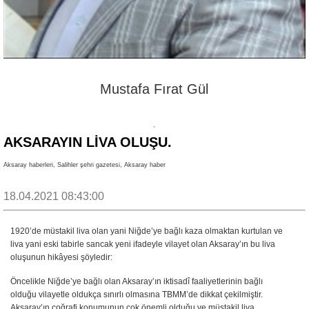
Mustafa Fırat Gül
AKSARAYIN LİVA OLUŞU.
Aksaray haberleri, Salihler şehri gazetesi, Aksaray haber
18.04.2021 08:43:00
1920’de müstakil liva olan yani Niğde’ye bağlı kaza olmaktan kurtulan ve
liva yani eski tabirle sancak yeni ifadeyle vilayet olan Aksaray’ın bu liva
oluşunun hikâyesi şöyledir:
Öncelikle Niğde’ye bağlı olan Aksaray’ın iktisadî faaliyetlerinin bağlı
olduğu vilayetle oldukça sınırlı olmasına TBMM’de dikkat çekilmiştir.
Aksaray’ın coğrafi konumunun çok önemli olduğu ve müstakil liva