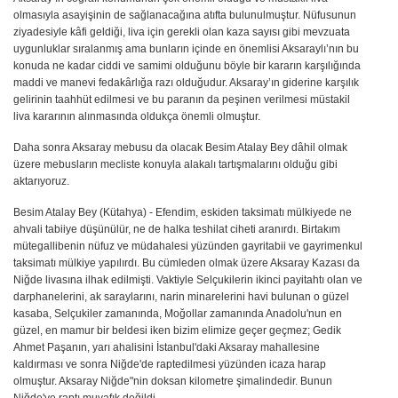
olmasıyla asayişinin de sağlanacağına atıfta bulunulmuştur. Nüfusunun
ziyadesiyle kâfi geldiği, liva için gerekli olan kaza sayısı gibi mevzuata
uygunluklar sıralanmış ama bunların içinde en önemlisi Aksaraylı’nın bu
konuda ne kadar ciddi ve samimi olduğunu böyle bir kararın karşılığında
maddi ve manevi fedakârlığa razı olduğudur. Aksaray’ın giderine karşılık
gelirinin taahhüt edilmesi ve bu paranın da peşinen verilmesi müstakil
liva kararının alınmasında oldukça önemli olmuştur.
Daha sonra Aksaray mebusu da olacak Besim Atalay Bey dâhil olmak
üzere mebusların mecliste konuyla alakalı tartışmalarını olduğu gibi
aktarıyoruz.
Besim Atalay Bey (Kütahya) - Efendim, eskiden taksimatı mülkiyede ne
ahvali tabiiye düşünülür, ne de halka teshilat ciheti aranırdı. Birtakım
mütegallibenin nüfuz ve müdahalesi yüzünden gayritabii ve gayrimenkul
taksimatı mülkiye yapılırdı. Bu cümleden olmak üzere Aksaray Kazası da
Niğde livasına ilhak edilmişti. Vaktiyle Selçukilerin ikinci payitahtı olan ve
darphanelerini, ak saraylarını, narin minarelerini havi bulunan o güzel
kasaba, Selçukiler zamanında, Moğollar zamanında Anadolu'nun en
güzel, en mamur bir beldesi iken bizim elimize geçer geçmez; Gedik
Ahmet Paşanın, yarı ahalisini İstanbul'daki Aksaray mahallesine
kaldırması ve sonra Niğde'de raptedilmesi yüzünden icaza harap
olmuştur. Aksaray Niğde"nin doksan kilometre şimalindedir. Bunun
Niğde'ye raptı muvafık değildi.