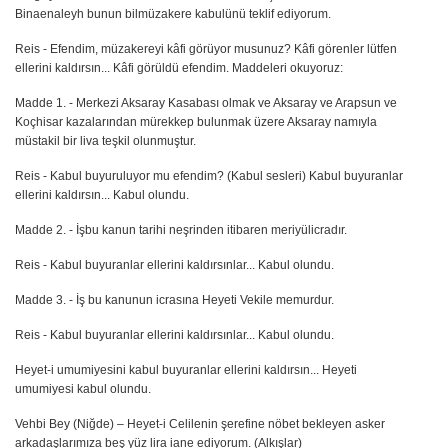
Binaenaleyh bunun bilmüzakere kabulünü teklif ediyorum.
Reis - Efendim, müzakereyi kâfi görüyor musunuz? Kâfi görenler lütfen
ellerini kaldırsın... Kâfi görüldü efendim. Maddeleri okuyoruz:
Madde 1. - Merkezi Aksaray Kasabası olmak ve Aksaray ve Arapsun ve
Koçhisar kazalarından mürekkep bulunmak üzere Aksaray namıyla
müstakil bir liva teşkil olunmuştur.
Reis - Kabul buyuruluyor mu efendim? (Kabul sesleri) Kabul buyuranlar
ellerini kaldırsın... Kabul olundu.
Madde 2. - İşbu kanun tarihi neşrinden itibaren meriyülicradır.
Reis - Kabul buyuranlar ellerini kaldırsınlar... Kabul olundu.
Madde 3. - İş bu kanunun icrasına Heyeti Vekile memurdur.
Reis - Kabul buyuranlar ellerini kaldırsınlar... Kabul olundu.
Heyet-i umumiyesini kabul buyuranlar ellerini kaldırsın... Heyeti
umumiyesi kabul olundu.
Vehbi Bey (Niğde) – Heyet-i Celilenin şerefine nöbet bekleyen asker
arkadaşlarımıza beş yüz lira iane ediyorum. (Alkışlar)