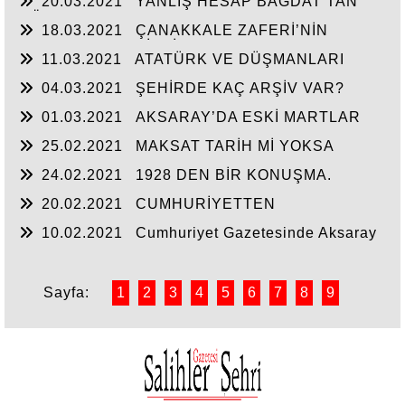
20.03.2021
YANLIŞ HESAP BAĞDAT’TAN
DÖNER!..
18.03.2021
ÇANAKKALE ZAFERİ’NİN
UYDURMALARA İHTİYACI YOK!
11.03.2021
ATATÜRK VE DÜŞMANLARI
04.03.2021
ŞEHİRDE KAÇ ARŞİV VAR?
01.03.2021
AKSARAY’DA ESKİ MARTLAR
-1-
25.02.2021
MAKSAT TARİH Mİ YOKSA
MASAL MI?
24.02.2021
1928 DEN BİR KONUŞMA.
20.02.2021
CUMHURİYETTEN
RAHATSIZLIK
10.02.2021
Cumhuriyet Gazetesinde Aksaray
Şehri
Sayfa:
1
2
3
4
5
6
7
8
9