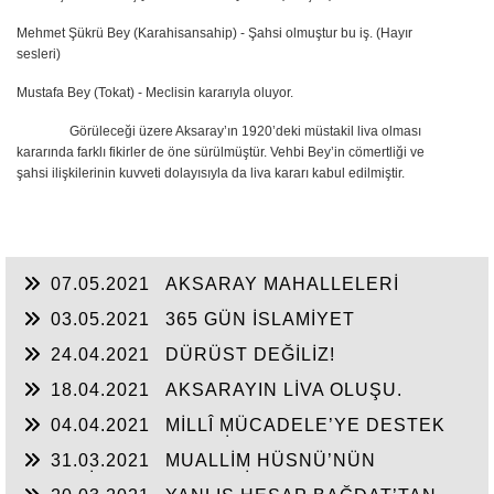
Mehmet Şükrü Bey (Karahisansahip) - Şahsi olmuştur bu iş. (Hayır
sesleri)
Mustafa Bey (Tokat) - Meclisin kararıyla oluyor.
Görüleceği üzere Aksaray’ın 1920’deki müstakil liva olması
kararında farklı fikirler de öne sürülmüştür. Vehbi Bey’in cömertliği ve
şahsi ilişkilerinin kuvveti dolayısıyla da liva kararı kabul edilmiştir.
07.05.2021
AKSARAY MAHALLELERİ
03.05.2021
365 GÜN İSLAMİYET
24.04.2021
DÜRÜST DEĞİLİZ!
18.04.2021
AKSARAYIN LİVA OLUŞU.
04.04.2021
MİLLÎ MÜCADELE’YE DESTEK
VEREN AKSARAYLI DİN ADAMLARI
31.03.2021
MUALLİM HÜSNÜ’NÜN
KALEMİNDEN ULU CAMİ