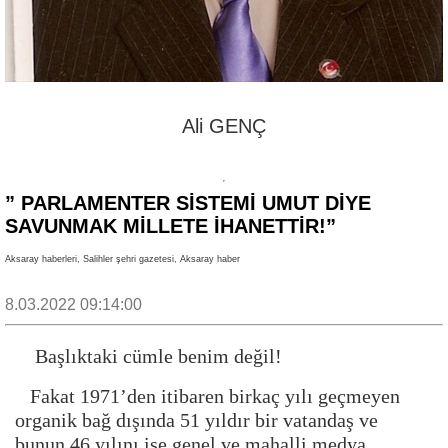
Ali GENÇ
” PARLAMENTER SİSTEMİ UMUT DİYE
SAVUNMAK MİLLETE İHANETTİR!”
Aksaray haberleri, Salihler şehri gazetesi, Aksaray haber
8.03.2022 09:14:00
Başlıktaki cümle benim değil!
Fakat 1971’den itibaren birkaç yılı geçmeyen
organik bağ dışında 51 yıldır bir vatandaş ve
bunun 46 yılını ise genel ve mahalli medya