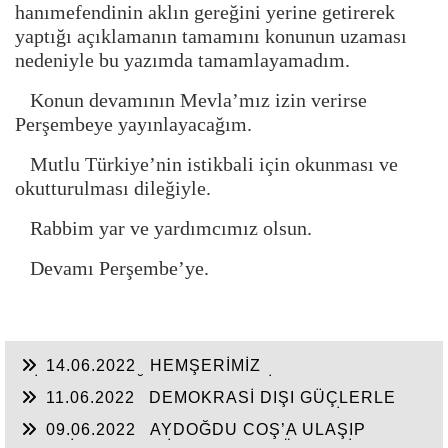
hanımefendinin aklın gereğini yerine getirerek
yaptığı açıklamanın tamamını konunun uzaması
nedeniyle bu yazımda tamamlayamadım.
Konun devamının Mevla’mız izin verirse
Perşembeye yayınlayacağım.
Mutlu Türkiye’nin istikbali için okunması ve
okutturulması dileğiyle.
Rabbim yar ve yardımcımız olsun.
Devamı Perşembe’ye.
14.06.2022
HEMŞERİMİZ
HİSARCIKLIOĞLU’NDAN YENİ YATIRIM
11.06.2022
DEMOKRASİ DIŞI GÜÇLERLE
MÜJDELERİ BEKLİYOR!
GENEL BAŞKAN SULTASINA KARŞI BİR
09.06.2022
AYDOĞDU COŞ’A ULAŞIP
OSMANLI”KALAYCI ŞAMMAS!”
GEÇTİ, BEKLENTİ KAYMAKAM ÖZDEN’İN