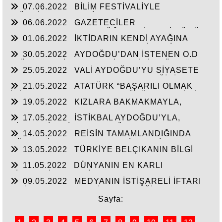
07.06.2022
BİLİM FESTİVALİYLE
HİZMETLERİNE ULAŞMASI!
“TÜRKİYE’YE FABRİKA YAPILMIYOR’A
06.06.2022
GAZETECİLER
CEVAP”HİZMETE AÇILAN 41 YENİ FABRİKA!!
DEZENFORMASYONU ÖĞRENDİKLERİ GÜNÜ
01.06.2022
İKTİDARIN KENDİ AYAĞINA
CHP FİİLEN YAŞATTI!!!
SIKMAMASININ YEGANE ÇARESİ VERİLEN
30.05.2022
AYDOĞDU’DAN İSTENEN O.D
SÖZLERİN TUTULMASINDA!!!
T.’ÜN HAYALİ CAM FABRİKASI İÇİN TÜM
25.05.2022
VALİ AYDOĞDU’YU SİYASETE
HAMMADELERE SAHİBİZ!
ALET ETMEK AKSARAY’IN GELECEĞİNİ
21.05.2022
ATATÜRK “BAŞARILI OLMAK
ÇALMAKTIR!!!
İÇİN AYDINLARLA HALKIN DÜŞÜNCELERİ BİR
19.05.2022
KIZLARA BAKMAKMAYLA,
BİRİNE UYGUN OLMALI”
MASAL’LARDAN KURTARILARAK GERÇEK
17.05.2022
İSTİKBAL AYDOĞDU’YLA,
TARİH ÖĞRETİLEN GENÇLİK!!!
SİYASTÇİLERİN GENEL BÜTÇEDEN %2-4 FAZLA
14.05.2022
REİSİN TAMAMLANDIĞINDA
YATIRIMI ALMASINDA!!!
KÖHNEYİ MODERN YERLEŞİM YERİNE
13.05.2022
TÜRKİYE BELÇIKANIN BİLGİ
ÇEVİRTECEK ÇEYİZİ
PAYLAŞIMI ANLAŞMASINI ŞANTAJA
11.05.2022
DÜNYANIN EN KARLI
ÇEVİRMESİNİ ENGELLESİN!!!
TİCARETİYLE KABİR AZABINDANDA
09.05.2022
MEDYANIN İSTİŞARELİ İFTARI
KURTULMANINDA REÇETESİ!
VE İŞ-KUR’UN YILIN İLK ÇEYREĞİNDE 3000’E
YAKIN İŞSİZE İŞ BAŞARISI!!
Sayfa: