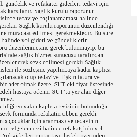
, gündelik ve refakatçi giderleri tedavi için
ak karşılanır. Sağlık kurulu raporunun
çerisinde tedaviye başlanamaması halinde
gerekir. Sağlık kurulu raporunun düzenlendiği
isine müracaat edilmesi gerekmektedir. Bu süre
halinde yol gideri ve gündeliklerin
poru düzenlenmesine gerek bulunmayıp, bu
çerisinde sağlık hizmet sunucusu tarafından
zenlenerek sevk edilmesi gerekir.Sağlık
sisleri ile sözleşme yapılıncaya kadar kaplıca
rşılanacak olup tedaviye ilişkin fatura ve
 bir adet olmak üzere, SUT eki fiyat listesinde
edeli hastaya ödenir. SUT’ta yer alan diğer
enmez.
ildiği en yakın kaplıca tesisinin bulunduğu
/sevk formunda refakatin tıbben gerekli
mış çocuklar için aranmaz) ve tedavinin
ının belgelenmesi halinde refakatçinin yol
 Yol giderleri mutat taşıt bedeli üzerinden