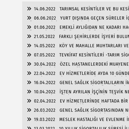
14.06.2022
TARIMSAL KESİNTİLER VE BU KES
06.06.2022
YURT DIŞINDA GEÇEN SÜRELER İ
SÖZLEŞMESİNİN DEVRİDE İŞÇİLERİN SGK MATRAH
01.06.2022
EMEKLİ AYLIĞIDAN NE KADARI HA
SÜRELERİ PRİM GÜNÜNDEN DÜŞÜLEBİLİR Mİ?
21.05.2022
FARKLI ŞEHİRLERDE İŞYERİ BUL
YARARLANMASI--UZUN SÜRELİ RAPOR ONAYLARI
14.05.2022
KÖY VE MAHALLE MUHTARLARI VE 
07.05.2022
TEVKİFAT KESİNTİLERİ -TARIM Sİ
30.04.2022
ÖZEL HASTANELERDEKİ MUAYENE 
EMEKLİLERİNİN VERECEĞİ YOKLAMA BELGESİ-EVL
22.04.2022
EV HİZMETLERİDE AYDA 10 GÜNDE
KOLAY İŞVERENLİK UYGULAMASI İLE SGK BİLDİRİ
16.04.2022
GENEL SAĞLIK SİGORTALILARIN İ
TAŞIMALARINDA YAPILACAKLAR-İSTEĞE BAĞLI Sİ
10.04.2022
İŞTEN AYRILAN İŞÇİNİN TEŞVİK 
SUBAYLIK HİZMETİNİN EMEKLİ İKRAMİYESİNE KAT
02.04.2022
EV HİZMETLERİNDE HAFTADA BİR 
BORÇLANMASIIN EMEKLİLİĞE ETKİSİ
26.03.2022
GENEL SAĞLIK SİGORTASINDAN NE
DUL-YETİM AYLIKLARININ KESİLMESİNİ GEREKTİR
19.03.2022
MESLEK HASTALIĞI VE EVLENME İ
13.03.2022
10 YILLIK SİGORTALILIK SÜRESİ İ