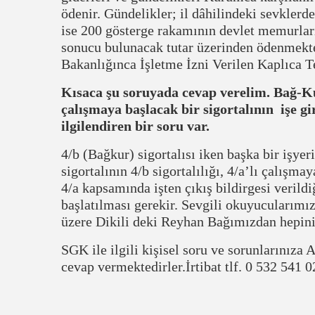
ödenir. Gündelikler; il dâhilindeki sevklerde
ise 200 gösterge rakamının devlet memurları
sonucu bulunacak tutar üzerinden ödenmekte
Bakanlığınca İşletme İzni Verilen Kaplıca Tes
Kısaca şu soruyada cevap verelim. Bağ-Ku
çalışmaya başlacak bir sigortalının işe gi
ilgilendiren bir soru var.
4/b (Bağkur) sigortalısı iken başka bir işye
sigortalının 4/b sigortalılığı, 4/a’lı çalışma
4/a kapsamında işten çıkış bildirgesi verildi
başlatılması gerekir. Sevgili okuyucularımı
üzere Dikili deki Reyhan Bağımızdan hepiniz
SGK ile ilgili kişisel soru ve sorunlarınıza
cevap vermektedirler.İrtibat tlf. 0 532 541 