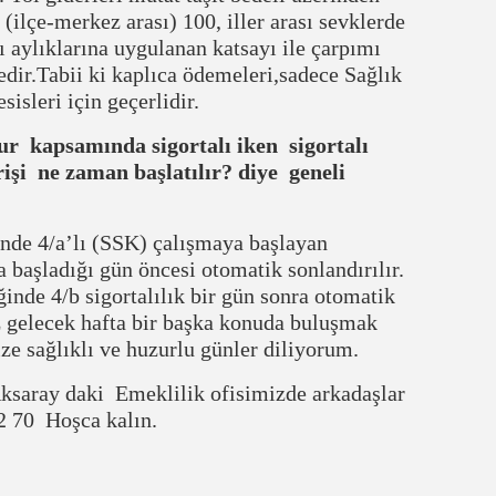
 (ilçe-merkez arası) 100, iller arası sevklerde
 aylıklarına uygulanan katsayı ile çarpımı
dir.Tabii ki kaplıca ödemeleri,sadece Sağlık
isleri için geçerlidir.
r kapsamında sigortalı iken sigortalı
rişi ne zaman başlatılır? diye geneli
rinde 4/a’lı (SSK) çalışmaya başlayan
ya başladığı gün öncesi otomatik sonlandırılır.
ğinde 4/b sigortalılık bir gün sonra otomatik
z gelecek hafta bir başka konuda buluşmak
e sağlıklı ve huzurlu günler diliyorum.
 Aksaray daki Emeklilik ofisimizde arkadaşlar
02 70 Hoşca kalın.