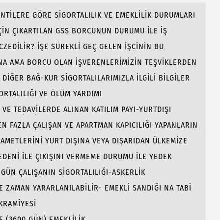
İNTİLERE GÖRE SİGORTALILIK VE EMEKLİLİK DURUMLARI
ÇİN ÇIKARTILAN GSS BORCUNUN DURUMU İLE İŞ
LARI
CZEDİLİR? İŞE SÜREKLİ GEÇ GELEN İŞCİNİN BU
UNA AMA BORCU OLAN İŞVERENLERİMİZİN TEŞVİKLERDEN
DİĞER BAĞ-KUR SİGORTALILARIMIZLA İLGİLİ BİLGİLER
GORTALILIĞI VE ÖLÜM YARDIMI
VE TEDAVİLERDE ALINAN KATILIM PAYI-YURTDIŞI
ENME İZNİ
N FAZLA ÇALIŞAN VE APARTMAN KAPICILIĞI YAPANLARIN
MLERİ.
kAMETLERİNİ YURT DIŞINA VEYA DIŞARIDAN ÜLKEMİZE
GORTALILARIN BORCU VE GSS
NEDENİ İLE ÇIKIŞINI VERMEME DURUMU İLE YEDEK
KISI?
GÜN ÇALIŞANIN SİGORTALILIĞI-ASKERLİK
 ZAMAN YARARLANILABİLİR- EMEKLİ SANDIĞI NA TABİ
EN HALLER.
KRAMİYESİ
LE (3600 GÜN) EMEKLİLİK