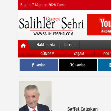
Bugün, 7 Ağustos 2026 Cuma
Hakkımızda
İletişim
GÜNDEM
YAŞAM
POLİ
Paylas
Paylas
Saffet Çalışkan