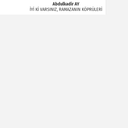
Abdulkadir AY
İYİ Kİ VARSINIZ, RAMAZANIN KÖPRÜLERİ
Halil MANUŞ
“BİR HIYAR ARANIYOR”
Mahmut Çiçekdağı
Müslüman Nasıl Olmalı
Yavuz Bayram Çalışkan
RAHMAN VE RAHİM OLAN ALLAH