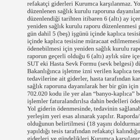
refakatçi giderleri Kurumca karşılanmaz. Yol
düzenlenen sağlık kurulu raporuna dayanılar
düzenlendiği tarihten itibaren 6 (altı) ay i
yeniden sağlık kurulu raporu düzenlenmesi 
gün dahil 5 (beş) işgünü içinde kaplıca tes
içinde kaplıca tesisine müracaat edilmemesi 
ödenebilmesi için yeniden sağlık kurulu ra
raporun geçerli olduğu 6 (altı) aylık süre i
SUT eki Hasta Sevk Formu (sevk belgesi) dü
Bakanlığınca işletme izni verilen kaplıca te
tedavilerine ait giderler, hasta tarafından ka
sağlık raporuna dayanılarak her bir gün için
702.020 kodu ile yer alan “banyo-kaplıca” b
işlemler faturalandırılsa dahin bedelleri öd
Yol giderin ödenmesinde, tedavinin sağlanab
yerleşim yeri esas alınarak yapılır. Raporda
olduğunun belirtilmesi (18 yaşını doldurma
yapıldığı tesis tarafından refakatçi kalındığ
giderleri ve gündelikleri Kurumca karşılanır.