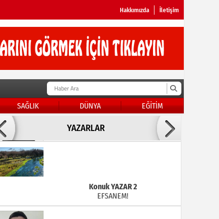
Hakkımızda
İletişim
SAĞLIK
DÜNYA
EĞİTİM
Doç Dr.İbrahim BAYKAN
YAZARLAR
KADER DİYEMEZSİN SEN KENDİN ETTİN
Konuk YAZAR 2
EFSANEM!