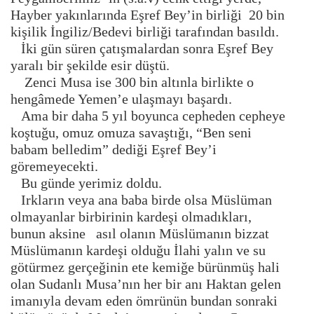
Hayber yakınlarında Eşref Bey’in birliği 20 bin
kişilik İngiliz/Bedevi birliği tarafından basıldı.
İki gün süren çatışmalardan sonra Eşref Bey
yaralı bir şekilde esir düştü.
Zenci Musa ise 300 bin altınla birlikte o
hengâmede Yemen’e ulaşmayı başardı.
Ama bir daha 5 yıl boyunca cepheden cepheye
koştuğu, omuz omuza savaştığı, “Ben seni
babam belledim” dediği Eşref Bey’i
göremeyecekti.
Bu günde yerimiz doldu.
Irkların veya ana baba birde olsa Müslüman
olmayanlar birbirinin kardeşi olmadıkları,
bunun aksine asıl olanın Müslümanın bizzat
Müslümanın kardeşi olduğu İlahi yalın ve su
götürmez gerçeğinin ete kemiğe bürünmüş hali
olan Sudanlı Musa’nın her bir anı Haktan gelen
imanıyla devam eden ömrünün bundan sonraki