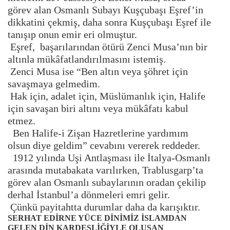
görev alan Osmanlı Subayı Kuşçubaşı Eşref’in
dikkatini çekmiş, daha sonra Kuşçubaşı Eşref ile
tanışıp onun emir eri olmuştur.
Eşref, başarılarından ötürü Zenci Musa’nın bir
altınla mükâfatlandırılmasını istemiş.
Zenci Musa ise “Ben altın veya şöhret için
savaşmaya gelmedim.
Hak için, adalet için, Müslümanlık için, Halife
için savaşan biri altını veya mükâfatı kabul
etmez.
Ben Halife-i Zişan Hazretlerine yardımım
olsun diye geldim” cevabını vererek reddeder.
1912 yılında Uşi Antlaşması ile İtalya-Osmanlı
arasında mutabakata varılırken, Trablusgarp’ta
görev alan Osmanlı subaylarının oradan çekilip
derhal İstanbul’a dönmeleri emri gelir.
Çünkü payitahtta durumlar daha da karışıktır.
SERHAT EDİRNE YÜCE DİNİMİZ İSLAMDAN
GELEN DİN KARDEŞLİĞİYLE OLUŞAN