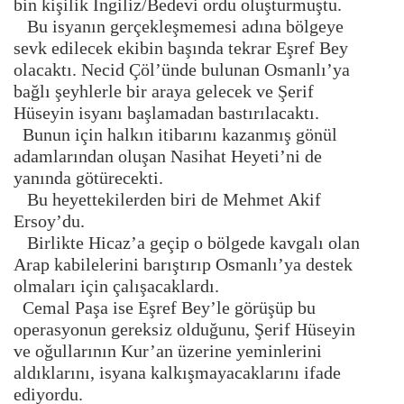
bin kişilik İngiliz/Bedevi ordu oluşturmuştu.
Bu isyanın gerçekleşmemesi adına bölgeye
sevk edilecek ekibin başında tekrar Eşref Bey
olacaktı. Necid Çöl’ünde bulunan Osmanlı’ya
bağlı şeyhlerle bir araya gelecek ve Şerif
Hüseyin isyanı başlamadan bastırılacaktı.
Bunun için halkın itibarını kazanmış gönül
adamlarından oluşan Nasihat Heyeti’ni de
yanında götürecekti.
Bu heyettekilerden biri de Mehmet Akif
Ersoy’du.
Birlikte Hicaz’a geçip o bölgede kavgalı olan
Arap kabilelerini barıştırıp Osmanlı’ya destek
olmaları için çalışacaklardı.
Cemal Paşa ise Eşref Bey’le görüşüp bu
operasyonun gereksiz olduğunu, Şerif Hüseyin
ve oğullarının Kur’an üzerine yeminlerini
aldıklarını, isyana kalkışmayacaklarını ifade
ediyordu.