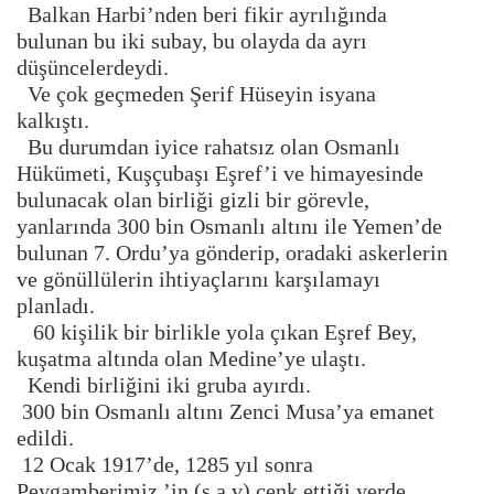
Balkan Harbi’nden beri fikir ayrılığında
bulunan bu iki subay, bu olayda da ayrı
düşüncelerdeydi.
Ve çok geçmeden Şerif Hüseyin isyana
kalkıştı.
Bu durumdan iyice rahatsız olan Osmanlı
Hükümeti, Kuşçubaşı Eşref’i ve himayesinde
bulunacak olan birliği gizli bir görevle,
yanlarında 300 bin Osmanlı altını ile Yemen’de
bulunan 7. Ordu’ya gönderip, oradaki askerlerin
ve gönüllülerin ihtiyaçlarını karşılamayı
planladı.
60 kişilik bir birlikle yola çıkan Eşref Bey,
kuşatma altında olan Medine’ye ulaştı.
Kendi birliğini iki gruba ayırdı.
300 bin Osmanlı altını Zenci Musa’ya emanet
edildi.
12 Ocak 1917’de, 1285 yıl sonra
Peygamberimiz ’in (s.a.v) cenk ettiği yerde,