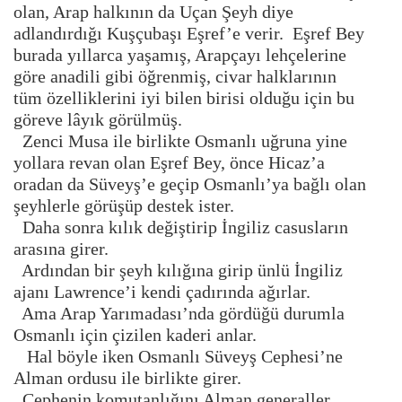
olan, Arap halkının da Uçan Şeyh diye
adlandırdığı Kuşçubaşı Eşref’e verir. Eşref Bey
burada yıllarca yaşamış, Arapçayı lehçelerine
göre anadili gibi öğrenmiş, civar halklarının
tüm özelliklerini iyi bilen birisi olduğu için bu
göreve lâyık görülmüş.
Zenci Musa ile birlikte Osmanlı uğruna yine
yollara revan olan Eşref Bey, önce Hicaz’a
oradan da Süveyş’e geçip Osmanlı’ya bağlı olan
şeyhlerle görüşüp destek ister.
Daha sonra kılık değiştirip İngiliz casusların
arasına girer.
Ardından bir şeyh kılığına girip ünlü İngiliz
ajanı Lawrence’i kendi çadırında ağırlar.
Ama Arap Yarımadası’nda gördüğü durumla
Osmanlı için çizilen kaderi anlar.
Hal böyle iken Osmanlı Süveyş Cephesi’ne
Alman ordusu ile birlikte girer.
Cephenin komutanlığını Alman generaller