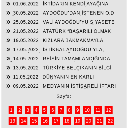
01.06.2022
İKTİDARIN KENDİ AYAĞINA
CHP FİİLEN YAŞATTI!!!
SIKMAMASININ YEGANE ÇARESİ VERİLEN
30.05.2022
AYDOĞDU’DAN İSTENEN O.D
SÖZLERİN TUTULMASINDA!!!
T.’ÜN HAYALİ CAM FABRİKASI İÇİN TÜM
25.05.2022
VALİ AYDOĞDU’YU SİYASETE
HAMMADELERE SAHİBİZ!
ALET ETMEK AKSARAY’IN GELECEĞİNİ
21.05.2022
ATATÜRK “BAŞARILI OLMAK
ÇALMAKTIR!!!
İÇİN AYDINLARLA HALKIN DÜŞÜNCELERİ BİR
19.05.2022
KIZLARA BAKMAKMAYLA,
BİRİNE UYGUN OLMALI”
MASAL’LARDAN KURTARILARAK GERÇEK
17.05.2022
İSTİKBAL AYDOĞDU’YLA,
TARİH ÖĞRETİLEN GENÇLİK!!!
SİYASTÇİLERİN GENEL BÜTÇEDEN %2-4 FAZLA
14.05.2022
REİSİN TAMAMLANDIĞINDA
YATIRIMI ALMASINDA!!!
KÖHNEYİ MODERN YERLEŞİM YERİNE
13.05.2022
TÜRKİYE BELÇIKANIN BİLGİ
ÇEVİRTECEK ÇEYİZİ
PAYLAŞIMI ANLAŞMASINI ŞANTAJA
11.05.2022
DÜNYANIN EN KARLI
ÇEVİRMESİNİ ENGELLESİN!!!
TİCARETİYLE KABİR AZABINDANDA
09.05.2022
MEDYANIN İSTİŞARELİ İFTARI
KURTULMANINDA REÇETESİ!
VE İŞ-KUR’UN YILIN İLK ÇEYREĞİNDE 3000’E
YAKIN İŞSİZE İŞ BAŞARISI!!
Sayfa:
1
2
3
4
5
6
7
8
9
10
11
12
13
14
15
16
17
18
19
20
21
22