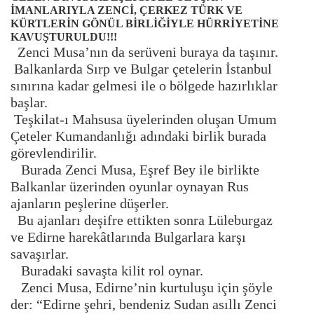
İMANLARIYLA ZENCİ, ÇERKEZ TÜRK VE
KÜRTLERİN GÖNÜL BİRLİĞİYLE HÜRRİYETİNE
KAVUŞTURULDU!!!
Zenci Musa’nın da serüveni buraya da taşınır.
Balkanlarda Sırp ve Bulgar çetelerin İstanbul
sınırına kadar gelmesi ile o bölgede hazırlıklar
başlar.
Teşkilat-ı Mahsusa üyelerinden oluşan Umum
Çeteler Kumandanlığı adındaki birlik burada
görevlendirilir.
Burada Zenci Musa, Eşref Bey ile birlikte
Balkanlar üzerinden oyunlar oynayan Rus
ajanların peşlerine düşerler.
Bu ajanları deşifre ettikten sonra Lüleburgaz
ve Edirne harekâtlarında Bulgarlara karşı
savaşırlar.
Buradaki savaşta kilit rol oynar.
Zenci Musa, Edirne’nin kurtuluşu için şöyle
der: “Edirne şehri, bendeniz Sudan asıllı Zenci