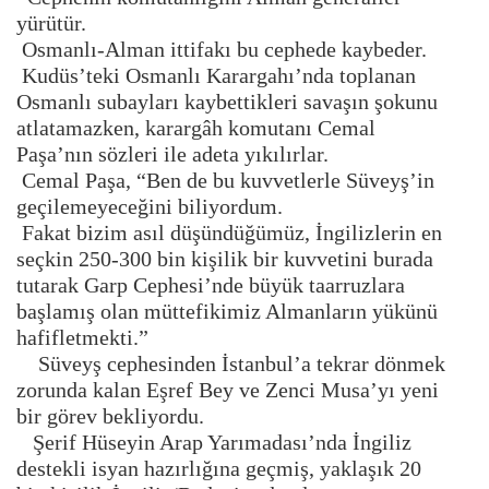
yürütür.
Osmanlı-Alman ittifakı bu cephede kaybeder.
Kudüs’teki Osmanlı Karargahı’nda toplanan
Osmanlı subayları kaybettikleri savaşın şokunu
atlatamazken, karargâh komutanı Cemal
Paşa’nın sözleri ile adeta yıkılırlar.
Cemal Paşa, “Ben de bu kuvvetlerle Süveyş’in
geçilemeyeceğini biliyordum.
Fakat bizim asıl düşündüğümüz, İngilizlerin en
seçkin 250-300 bin kişilik bir kuvvetini burada
tutarak Garp Cephesi’nde büyük taarruzlara
başlamış olan müttefikimiz Almanların yükünü
hafifletmekti.”
Süveyş cephesinden İstanbul’a tekrar dönmek
zorunda kalan Eşref Bey ve Zenci Musa’yı yeni
bir görev bekliyordu.
Şerif Hüseyin Arap Yarımadası’nda İngiliz
destekli isyan hazırlığına geçmiş, yaklaşık 20