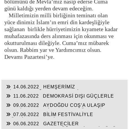
bölümünü de Mevla’mız nasip ederse Cuma
günü kaldığı yerden devam edeceğim.
Milletimizin milli birliğinin teminatı olan
yüce dinimiz İslam’ın emri din kardeşliğiyle
sağlanan birlikle hürriyetimizin kıyamete kadar
muhafazasında ders alınması için okunması ve
okutturulması dileğiyle. Cuma’mız mübarek
olsun. Rabbim yar ve Yardımcımız olsun.
Devamı Pazartesi’ye.
14.06.2022
HEMŞERİMİZ
HİSARCIKLIOĞLU’NDAN YENİ YATIRIM
11.06.2022
DEMOKRASİ DIŞI GÜÇLERLE
MÜJDELERİ BEKLİYOR!
GENEL BAŞKAN SULTASINA KARŞI BİR
09.06.2022
AYDOĞDU COŞ’A ULAŞIP
OSMANLI”KALAYCI ŞAMMAS!”
GEÇTİ, BEKLENTİ KAYMAKAM ÖZDEN’İN
07.06.2022
BİLİM FESTİVALİYLE
HİZMETLERİNE ULAŞMASI!
“TÜRKİYE’YE FABRİKA YAPILMIYOR’A
06.06.2022
GAZETECİLER
CEVAP”HİZMETE AÇILAN 41 YENİ FABRİKA!!
DEZENFORMASYONU ÖĞRENDİKLERİ GÜNÜ