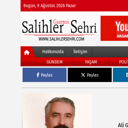
Bugün, 9 Ağustos 2026 Pazar
Hakkımızda
İletişim
GÜNDEM
YAŞAM
POLİ
Paylas
Paylas
Ali 