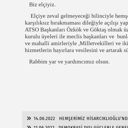
Biz elçiyiz.
Elçiye zeval gelmeyeceği bilinciyle hemşe
karşılıksız bırakmaması dileğiyle açılışı ya
ATSO Başkanları Özkök ve Göktaş olmak üz
kurulu üyeleri ile meclis başkanları ve bu
ve mahalli amirleriyle ,Milletvekilleri ve i
hizmetlerin hayırlara vesilesini ve artarak 
Rabbim yar ve yardımcımız olsun.
14.06.2022
HEMŞERİMİZ HİSARCIKLIOĞLU’ND
11.06.2022
DEMOKRASİ DIŞI GÜÇLERLE GENEL