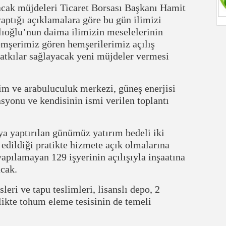
ak müjdeleri Ticaret Borsası Başkanı Hamit
ptığı açıklamalara göre bu gün ilimizi
ıoğlu’nun daima ilimizin meselelerinin
emşerimiz gören hemşerilerimiz açılış
katkılar sağlayacak yeni müjdeler vermesi
m ve arabuluculuk merkezi, güneş enerjisi
stasyonu ve kendisinin ismi verilen toplantı
a yaptırılan günümüz yatırım bedeli iki
edildiği pratikte hizmete açık olmalarına
apılamayan 129 işyerinin açılışıyla inşaatına
acak.
eri ve tapu teslimleri, lisanslı depo, 2
rlikte tohum eleme tesisinin de temeli