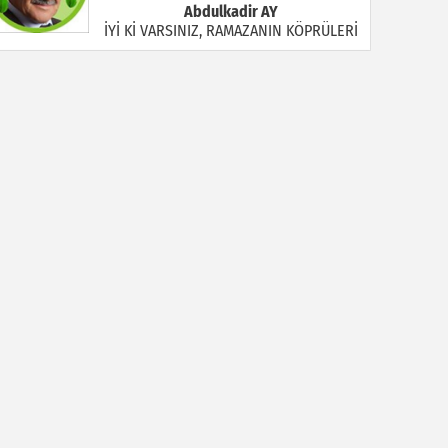
Abdulkadir AY
İYİ Kİ VARSINIZ, RAMAZANIN KÖPRÜLERİ
Halil MANUŞ
“BİR HIYAR ARANIYOR”
Mahmut Çiçekdağı
Müslüman Nasıl Olmalı
Yavuz Bayram Çalışkan
RAHMAN VE RAHİM OLAN ALLAH