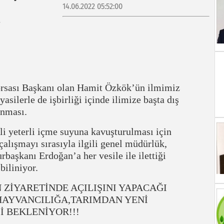
14.06.2022 05:52:00
Borsası Başkanı olan Hamit Özkök’ün ilmimiz
asilerle de işbirliği içinde ilimize başta dış
anması.
li yeterli içme suyuna kavuşturulması için
alışmayı sırasıyla ilgili genel müdürlük,
başkanı Erdoğan’a her vesile ile ilettiği
biliniyor.
ZİYARETİNDE AÇILIŞINI YAPACAĞI
HAYVANCILIĞA,TARIMDAN YENİ
İ BEKLENİYOR!!!