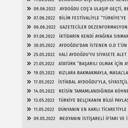
ŞAMMAS!”
09.06.2022
AYDOĞDU COŞ’A ULAŞIP GEÇTİ, 
ULAŞMASI!
07.06.2022
BİLİM FESTİVALİYLE “TÜRKİYE’YE
FABRİKA!!
06.06.2022
GAZETECİLER DEZENFORMASYONU 
01.06.2022
İKTİDARIN KENDİ AYAĞINA SIKM
TUTULMASINDA!!!
30.05.2022
AYDOĞDU’DAN İSTENEN O.D T.’ÜN
SAHİBİZ!
25.05.2022
VALİ AYDOĞDU’YU SİYASETE ALET
21.05.2022
ATATÜRK “BAŞARILI OLMAK İÇİN 
OLMALI”
19.05.2022
KIZLARA BAKMAKMAYLA, MASAL’L
GENÇLİK!!!
17.05.2022
İSTİKBAL AYDOĞDU’YLA, SİYASTÇİ
ALMASINDA!!!
14.05.2022
REİSİN TAMAMLANDIĞINDA KÖHNE
13.05.2022
TÜRKİYE BELÇIKANIN BİLGİ PAYLA
ENGELLESİN!!!
11.05.2022
DÜNYANIN EN KARLI TİCARETİYL
09.05.2022
MEDYANIN İSTİŞARELİ İFTARI VE 
İŞ BAŞARISI!!