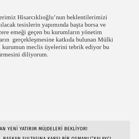
rimiz Hisarcıklıoğlu’nun beklentilerimizi
pılacak tesislerin yapımında başta borsa ve
ere emeği geçen bu kurumların yönetim
nların gerçekleşmesine katkıda bulunan Mülki
ki kurumun meclis üyelerini tebrik ediyor bu
sürmesini diliyorum.
AN YENİ YATIRIM MÜJDELERİ BEKLİYOR!
 BAŞKAN SULTASINA KARŞI BİR OSMANLI”KALAYCI