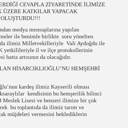
DİĞİ CEVAPLA ZİYARETİNDE İLİMİZE
K ÜZERE KATKILAR YAPACAK
 OLUŞTURDU!!!
ndan medya mensuplarına yapılan
meler ile benimle birlikte soru yönelten
da ilimiz Milletvekilleriyle Vali Aydoğdu ile
 yetkilileriyle il ve ilçe protokollerinin
i hatta artısının da olacağıdır.
OLAN HİSARCIKLIOĞLU’NU HEMŞEHRİ
ğlu’nun kardeş ilimiz Kayserili olması
saraylılar kendisinin bu hemşerilik bilinci
 Meslek Lisesi ve benzeri ilimize bir çok
rek bu toplantıda da ilimiz tarım ve
cak müjdeleri vermesini beklediklerin