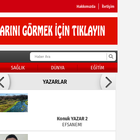
Hakkımızda
İletişim
SAĞLIK
DÜNYA
EĞİTİM
Doç Dr.İbrahim BAYKAN
YAZARLAR
KADER DİYEMEZSİN SEN KENDİN ETTİN
Konuk YAZAR 2
EFSANEM!