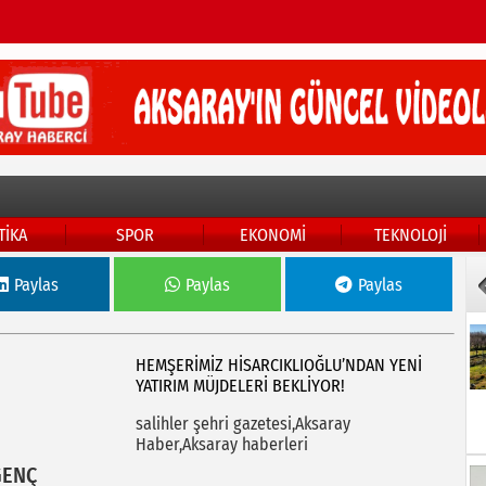
TİKA
SPOR
EKONOMİ
TEKNOLOJİ
Paylas
Paylas
Paylas
HEMŞERİMİZ HİSARCIKLIOĞLU’NDAN YENİ
YATIRIM MÜJDELERİ BEKLİYOR!
salihler şehri gazetesi,Aksaray
Haber,Aksaray haberleri
GENÇ