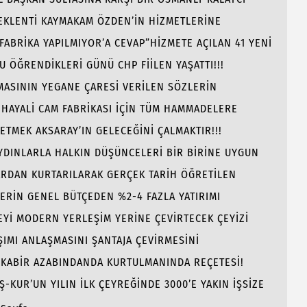
BEKLENTİ KAYMAKAM ÖZDEN’İN HİZMETLERİNE
 FABRİKA YAPILMIYOR’A CEVAP”HİZMETE AÇILAN 41 YENİ
ÖĞRENDİKLERİ GÜNÜ CHP FİİLEN YAŞATTI!!!
AMASININ YEGANE ÇARESİ VERİLEN SÖZLERİN
 HAYALİ CAM FABRİKASI İÇİN TÜM HAMMADELERE
 ETMEK AKSARAY’IN GELECEĞİNİ ÇALMAKTIR!!!
AYDINLARLA HALKIN DÜŞÜNCELERİ BİR BİRİNE UYGUN
ARDAN KURTARILARAK GERÇEK TARİH ÖĞRETİLEN
LERİN GENEL BÜTÇEDEN %2-4 FAZLA YATIRIMI
Yİ MODERN YERLEŞİM YERİNE ÇEVİRTECEK ÇEYİZİ
ŞIMI ANLAŞMASINI ŞANTAJA ÇEVİRMESİNİ
E KABİR AZABINDANDA KURTULMANINDA REÇETESİ!
İŞ-KUR’UN YILIN İLK ÇEYREĞİNDE 3000’E YAKIN İŞSİZE