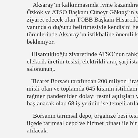
Aksaray’ın kalkınmasında ivme kazandırac
Özkök ve ATSO Başkanı Cüneyt Göktaş’ın ya
ziyaret edecek olan TOBB Başkanı Hisarcıkl
yanında olduğunu belirtmesiyle kendisini h
törenlerinde Aksaray’ın istikbaline önemli 
bekleniyor.
Hisarcıklıoğlu ziyaretinde ATSO’nun tahki
elektrik üretim tesisi, elektrikli araç şarj i
salonunun,.
Ticaret Borsası tarafından 200 milyon liray
misli olan ve toplamda 645 kişinin istihdam 
rağmen pandemiden dolayı resmi açılışları y
başlanacak olan 68 iş yerinin ise temeli atıl
Borsanın tarımsal depo, organize besi tesisl
ilçede tarımsal depo ve hizmet binası ile bi
atılacak.