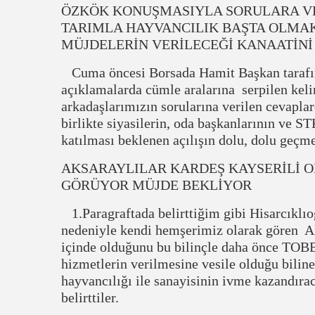
ÖZKÖK KONUŞMASIYLA SORULARA VER
TARIMLA HAYVANCILIK BAŞTA OLMA
MÜJDELERİN VERİLECEĞİ KANAATİNİ
Cuma öncesi Borsada Hamit Başkan tarafı
açıklamalarda cümle aralarına serpilen keli
arkadaşlarımızın sorularına verilen cevaplar
birlikte siyasilerin, oda başkanlarının ve STK
katılması beklenen açılışın dolu, dolu geçmes
AKSARAYLILAR KARDEŞ KAYSERİLİ 
GÖRÜYOR MÜJDE BEKLİYOR
1.Paragraftada belirttiğim gibi Hisarcıklıo
nedeniyle kendi hemşerimiz olarak gören Ak
içinde olduğunu bu bilinçle daha önce TOBB
hizmetlerin verilmesine vesile olduğu biline
hayvancılığı ile sanayisinin ivme kazandıra
belirttiler.