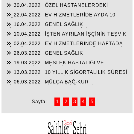
SİGORTALILIĞI VE ÖLÜM YARDIMI
30.04.2022
ÖZEL HASTANELERDEKİ
MUAYENE VE TEDAVİLERDE ALINAN KATILIM
22.04.2022
EV HİZMETLERİDE AYDA 10
PAYI-YURTDIŞI EMEKLİLERİNİN VERECEĞİ
GÜNDEN FAZLA ÇALIŞAN VE APARTMAN
YOKLAMA BELGESİ-EVLENME İZNİ
16.04.2022
GENEL SAĞLIK
KAPICILIĞI YAPANLARIN KOLAY İŞVERENLİK
SİGORTALILARIN İkAMETLERİNİ YURT DIŞINA
UYGULAMASI İLE SGK BİLDİRİMLERİ.
10.04.2022
İŞTEN AYRILAN İŞÇİNİN TEŞVİK
VEYA DIŞARIDAN ÜLKEMİZE TAŞIMALARINDA
NEDENİ İLE ÇIKIŞINI VERMEME DURUMU İLE
YAPILACAKLAR-İSTEĞE BAĞLI
02.04.2022
EV HİZMETLERİNDE HAFTADA
YEDEK SUBAYLIK HİZMETİNİN EMEKLİ
SİGORTALILARIN BORCU VE GSS
BİR GÜN ÇALIŞANIN SİGORTALILIĞI-ASKERLİK
İKRAMİYESİNE KATKISI?
26.03.2022
GENEL SAĞLIK
BORÇLANMASIIN EMEKLİLİĞE ETKİSİ
SİGORTASINDAN NE ZAMAN
19.03.2022
MESLEK HASTALIĞI VE
YARARLANILABİLİR- EMEKLİ SANDIĞI NA TABİ
EVLENME İKRAMİYESİ
DUL-YETİM AYLIKLARININ KESİLMESİNİ
13.03.2022
10 YILLIK SİGORTALILIK SÜRESİ
GEREKTİREN HALLER.
İLE (3600 GÜN) EMEKLİLİK
06.03.2022
MÜLGA BAĞ-KUR
SİGORTALILARI İLE İLGİLİ ÖNEMLİ SORULAR
VE CEVAPLARI
Sayfa:
1
2
3
4
5