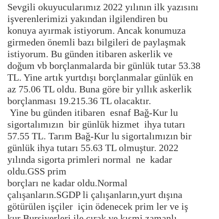
Sevgili okuyucularımız 2022 yılının ilk yazısını
işverenlerimizi yakından ilgilendiren bu
konuya ayırmak istiyorum. Ancak konumuza
girmeden önemli bazı bilgileri de paylaşmak
istiyorum. Bu günden itibaren askerlik ve
doğum vb borçlanmalarda bir günlük tutar 53.38
TL. Yine artık yurtdışı borçlanmalar günlük en
az 75.06 TL oldu. Buna göre bir yıllık askerlik
borçlanması 19.215.36 TL olacaktır.
Yine bu günden itibaren esnaf Bağ-Kur lu
sigortalımızın bir günlük hizmet ihya tutarı
57.55 TL. Tarım Bağ-Kur lu sigortalımızın bir
günlük ihya tutarı 55.63 TL olmuştur. 2022
yılında sigorta primleri normal ne kadar
oldu.GSS prim
borçları ne kadar oldu.Normal
çalışanların.SGDP li çalışanların,yurt dışına
götürülen işçiler için ödenecek prim ler ve iş
kur Bursiyerleri ile çırak ve kısmi zamanlı