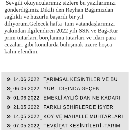
Sevgili okuyucularımız sizlere bu yazılarımızı
gönderdiğimiz Dikili den Reyhan Bağımızdan
sağlıklı ve huzurlu başarılı bir yıl
diliyorum.Gelecek hafta tüm vatandaşlarımızı
yakından ilgilendiren 2022 yılı SSK ve Bağ-Kur
prim tutarları, borçlanma tutarları ve idari para
cezaları gibi konularda buluşmak üzere hoşca
kalın efendim.
14.06.2022
TARIMSAL KESİNTİLER VE BU
KESİNTİLERE GÖRE SİGORTALILIK VE
06.06.2022
YURT DIŞINDA GEÇEN
EMEKLİLİK DURUMLARI
SÜRELER İÇİN ÇIKARTILAN GSS BORCUNUN
01.06.2022
EMEKLİ AYLIĞIDAN NE KADARI
DURUMU İLE İŞ SÖZLEŞMESİNİN DEVRİDE
HACZEDİLİR? İŞE SÜREKLİ GEÇ GELEN
İŞÇİLERİN SGK MATRAHLARI
21.05.2022
FARKLI ŞEHİRLERDE İŞYERİ
İŞCİNİN BU SÜRELERİ PRİM GÜNÜNDEN
BULUNA AMA BORCU OLAN İŞVERENLERİMİZİN
DÜŞÜLEBİLİR Mİ?
14.05.2022
KÖY VE MAHALLE MUHTARLARI
TEŞVİKLERDEN YARARLANMASI--UZUN
VE DİĞER BAĞ-KUR SİGORTALILARIMIZLA
SÜRELİ RAPOR ONAYLARI
07.05.2022
TEVKİFAT KESİNTİLERİ -TARIM
İLGİLİ BİLGİLER