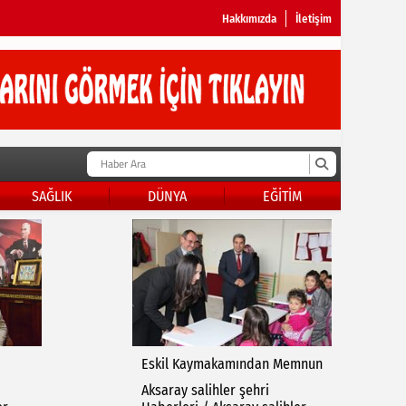
Hakkımızda
İletişim
SAĞLIK
DÜNYA
EĞİTİM
Eskil Kaymakamından Memnun
I
Aksaray salihler şehri