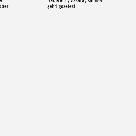
er
Haberleri / Aksaray salihler
haber
şehri gazetesi