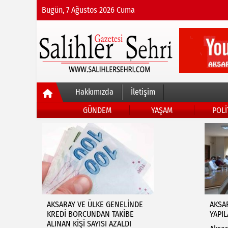
Bugün, 7 Ağustos 2026 Cuma
Hakkımızda
İletişim
GÜNDEM
YAŞAM
POLİ
EKONOMİ
HABERLERI
AKSARAY VE ÜLKE GENELİNDE
AKSA
KREDİ BORCUNDAN TAKİBE
YAPI
ALINAN KİŞİ SAYISI AZALDI