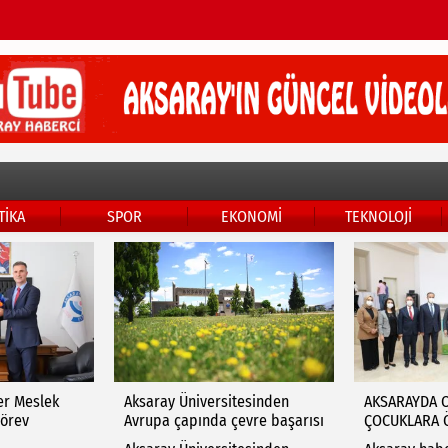
TİKA
SPOR
EKONOMİ
TEKNOLOJİ
er Meslek
Aksaray Üniversitesinden
AKSARAYDA 
örev
Avrupa çapında çevre başarısı
ÇOCUKLARA 