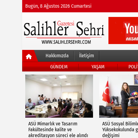
Bugün, 8 Ağustos 2026 Cumartesi
Hakkımızda
İletişim
GÜNDEM
YAŞAM
POLİ
EĞİTİM
HABERLERI
ASÜ Mimarlık ve Tasarım
ASÜ Sosyal Biliml
Fakültesinde kalite ve
Yüksekokulunda g
akreditasyon süreci ele alındı
değişimi