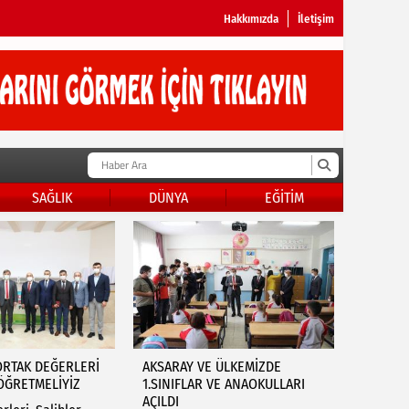
Hakkımızda
İletişim
SAĞLIK
DÜNYA
EĞİTİM
ORTAK DEĞERLERİ
AKSARAY VE ÜLKEMİZDE
ÖĞRETMELİYİZ
1.SINIFLAR VE ANAOKULLARI
AÇILDI