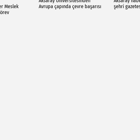
Aksaray Üniversitesinden
Aksaray haber
er Meslek
Avrupa çapında çevre başarısı
şehri gazete
örev