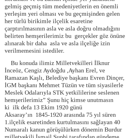
gelmiş geçmiş tüm medeniyetlerin en önemli
yerleşim yeri olması ve bu geçmişinden gelen
her türlü birikimle ilçelik esaretine
çarptırılmasının asla ve asla doğru olmadığını
belirten hemşerilerimiz bu gerçekler göz önüne
alınarak bir daha asla ve asla ilçeliğe izin
verilmemesini istediler.
Bu konuda ilimiz Milletvekilleri İlknur
İnceöz, Cengiz Aydoğdu ,Ayhan Erel, ve
Ramazan Kaşlı, Belediye başkanı Evren Dinçer,
İGM başkanı Mehmet Tüzün ve tüm siyasilerle
Meslek Odalarıyla STK yetkililerine seslenen
hemşerilerimiz” Şunu hiç kimse unutmasın
ki ilk defa 13 Ekim 1920 günü
Aksaray’ın 1845-1920 arasında 75 yıl süren
1.ilçelik esaretinden kurtulmasını sağlayan 40
Numaralı kanun görüşülürken dönemin Burdur
milletvekili İsmail Suphi tarafından gündeme