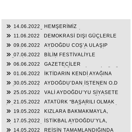
14.06.2022
HEMŞERİMİZ
HİSARCIKLIOĞLU’NDAN YENİ YATIRIM
11.06.2022
DEMOKRASİ DIŞI GÜÇLERLE
MÜJDELERİ BEKLİYOR!
GENEL BAŞKAN SULTASINA KARŞI BİR
09.06.2022
AYDOĞDU COŞ’A ULAŞIP
OSMANLI”KALAYCI ŞAMMAS!”
GEÇTİ, BEKLENTİ KAYMAKAM ÖZDEN’İN
07.06.2022
BİLİM FESTİVALİYLE
HİZMETLERİNE ULAŞMASI!
“TÜRKİYE’YE FABRİKA YAPILMIYOR’A
06.06.2022
GAZETECİLER
CEVAP”HİZMETE AÇILAN 41 YENİ FABRİKA!!
DEZENFORMASYONU ÖĞRENDİKLERİ GÜNÜ
01.06.2022
İKTİDARIN KENDİ AYAĞINA
CHP FİİLEN YAŞATTI!!!
SIKMAMASININ YEGANE ÇARESİ VERİLEN
30.05.2022
AYDOĞDU’DAN İSTENEN O.D
SÖZLERİN TUTULMASINDA!!!
T.’ÜN HAYALİ CAM FABRİKASI İÇİN TÜM
25.05.2022
VALİ AYDOĞDU’YU SİYASETE
HAMMADELERE SAHİBİZ!
ALET ETMEK AKSARAY’IN GELECEĞİNİ
21.05.2022
ATATÜRK “BAŞARILI OLMAK
ÇALMAKTIR!!!
İÇİN AYDINLARLA HALKIN DÜŞÜNCELERİ BİR
19.05.2022
KIZLARA BAKMAKMAYLA,
BİRİNE UYGUN OLMALI”
MASAL’LARDAN KURTARILARAK GERÇEK
17.05.2022
İSTİKBAL AYDOĞDU’YLA,
TARİH ÖĞRETİLEN GENÇLİK!!!
SİYASTÇİLERİN GENEL BÜTÇEDEN %2-4 FAZLA
14.05.2022
REİSİN TAMAMLANDIĞINDA
YATIRIMI ALMASINDA!!!