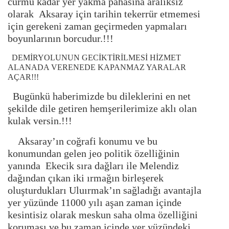
cürmü kadar yer yakma pahasına aralıksız
olarak Aksaray için tarihin tekerrür etmemesi
için gerekeni zaman geçirmeden yapmaları
boyunlarının borcudur.!!!
DEMİRYOLUNUN GECİKTİRİLMESİ HİZMET
ALANADA VERENEDE KAPANMAZ YARALAR
AÇAR!!!
Bugünkü haberimizde bu dileklerini en net
şekilde dile getiren hemşerilerimize aklı olan
kulak versin.!!!
Aksaray’ın coğrafi konumu ve bu
konumundan gelen jeo politik özelliğinin
yanında Ekecik sıra dağları ile Melendiz
dağından çıkan iki ırmağın birleşerek
oluşturdukları Uluırmak’ın sağladığı avantajla
yer yüzünde 11000 yılı aşan zaman içinde
kesintisiz olarak meskun saha olma özelliğini
koruması ve bu zaman içinde yer yüzündeki